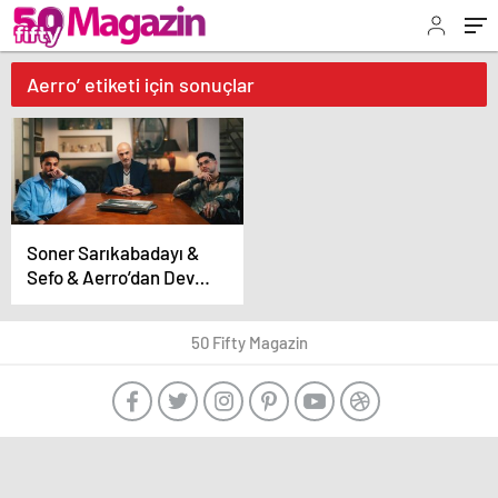
Aerro’ etiketi için sonuçlar
Soner Sarıkabadayı &
Sefo & Aerro’dan Dev
İşbirliği: “HER İKİ
DURUMDA” Yayında!
50 Fifty Magazin