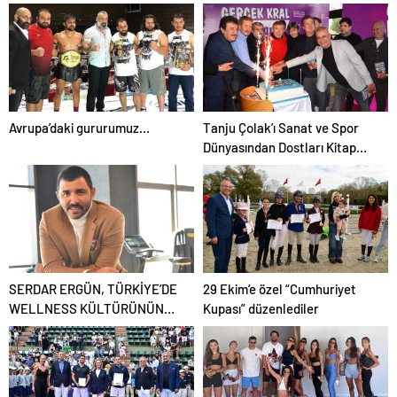
Ambassadeurs Hotel’de
düzenleniyor.
Avrupa’daki gururumuz…
Tanju Çolak’ı Sanat ve Spor
Dünyasından Dostları Kitap
Lansmanında Yalnız
Bırakmadı
SERDAR ERGÜN, TÜRKİYE’DE
29 Ekim’e özel “Cumhuriyet
WELLNESS KÜLTÜRÜNÜN
Kupası” düzenlediler
UZMAN EKİBİ İLE LİDER İSMİ
OLARAK 2025’TE ÜST
SIRALARA ADINI YAZDIRDI