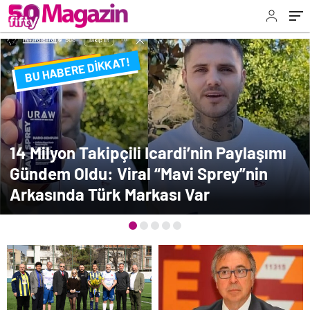
BU HABERE DİKKAT!
FLAŞ FLAŞ...
SON DAKİKA
14 Milyon Takipçili Icardi’nin Paylaşımı
Gündem Oldu: Viral “Mavi Sprey”nin
Arkasında Türk Markası Var