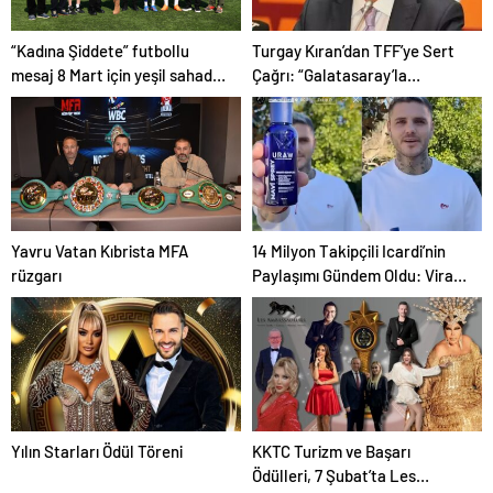
“Kadına Şiddete” futbollu
Turgay Kıran’dan TFF’ye Sert
mesaj 8 Mart için yeşil sahada
Çağrı: “Galatasaray’la
buluştular
Uğraşmak Kimsenin Harcı
Değil”
Yavru Vatan Kıbrista MFA
14 Milyon Takipçili Icardi’nin
rüzgarı
Paylaşımı Gündem Oldu: Viral
“Mavi Sprey”nin Arkasında
Türk Markası Var
Yılın Starları Ödül Töreni
KKTC Turizm ve Başarı
Ödülleri, 7 Şubat’ta Les