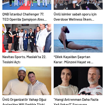
QNB İstanbul Challenger 77.
Ünlü isimler sabah sporu için
TED Open’da Şampiyon Alex
Overdose Wellness İlkem
Molcan oldu
Öztürk’ün kampını tercih etti
Navitas Sports, Maslak’ta 22.
*Dilek Kaya’dan Şaşırtan
Tesisini Açtı
Karar: Münzevi Hayat ve
Yoga!*
Ünlü Organizatör Vahap Oğuz
“Hangi Antrenman Daha Fazla
Arslan’dan Will Smith’e Türkiye
Yağ Yakar?” Sorusuna