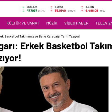
DOLAR
EURO
ALTIN
47,7097
55,0140
6.488,08
0.17%
-0.02%
-0,07
KÜLTÜR VE SANAT
MÜZIK
VIDEO HABER
TELEVIZY
kek Basketbol Takımımız ve Banu Karadağlı Tarih Yazıyor!
garı: Erkek Basketbol Takı
zıyor!