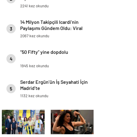
Hotel’de düzenleniyor.
2241 kez okundu
14 Milyon Takipçili Icardi’nin
Paylaşımı Gündem Oldu: Viral
3
“Mavi Sprey”nin Arkasında Türk
2067 kez okundu
Markası Var
“50 Fifty” yine dopdolu
4
1945 kez okundu
Serdar Ergün’ün İş Seyahati İçin
Madrid’te
5
1132 kez okundu