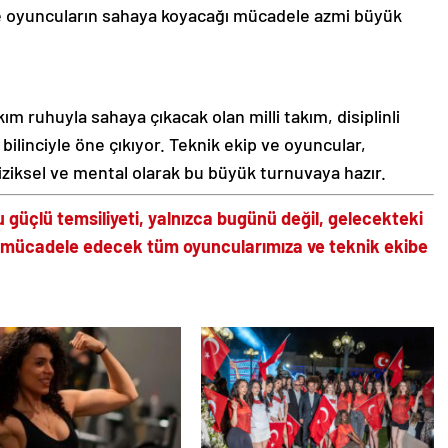
 ve oyuncuların sahaya koyacağı mücadele azmi büyük
ım ruhuyla sahaya çıkacak olan milli takım, disiplinli
bilinciyle öne çıkıyor. Teknik ekip ve oyuncular,
fiziksel ve mental olarak bu büyük turnuvaya hazır.
 güçlü temsiliyeti, yalnızca bugünü değil, gelecekteki
a mücadele edecek tüm oyuncularımıza ve teknik ekibe