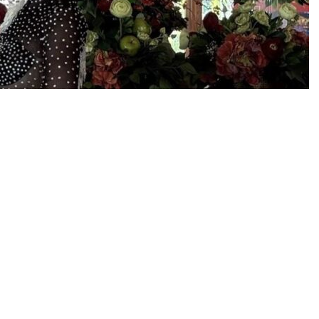
0
News
SF) lisanslı sporcusu Didem Türkmen, hayatını dansa
baren aldığı dans eğitimleriyle sahneye adım atan
e yüksek enerjisiyle Türkiye’de adından sıkça söz