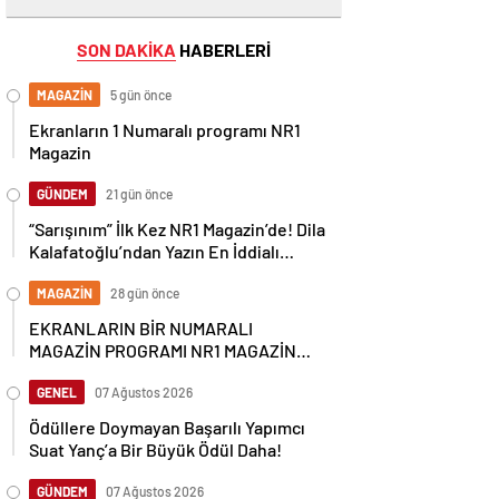
SON DAKİKA
HABERLERİ
MAGAZİN
5 gün önce
Ekranların 1 Numaralı programı NR1
Magazin
GÜNDEM
21 gün önce
“Sarışınım” İlk Kez NR1 Magazin’de! Dila
Kalafatoğlu’ndan Yazın En İddialı
Yorumu
MAGAZİN
28 gün önce
EKRANLARIN BİR NUMARALI
MAGAZİN PROGRAMI NR1 MAGAZİN
YİNE GÜNDEMİ SALLAYACAK
GENEL
07 Ağustos 2026
Ödüllere Doymayan Başarılı Yapımcı
Suat Yanç’a Bir Büyük Ödül Daha!
GÜNDEM
07 Ağustos 2026