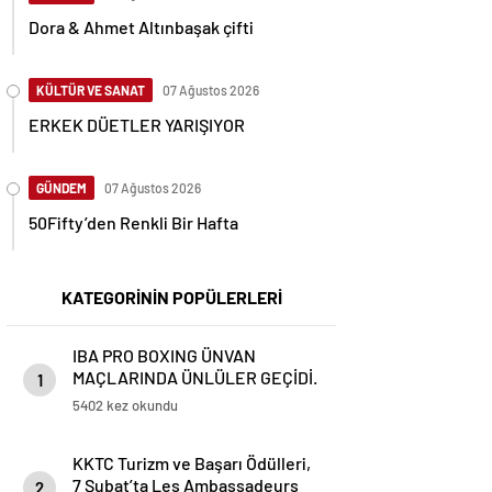
Dora & Ahmet Altınbaşak çifti
KÜLTÜR VE SANAT
07 Ağustos 2026
ERKEK DÜETLER YARIŞIYOR
GÜNDEM
07 Ağustos 2026
50Fifty’den Renkli Bir Hafta
KATEGORİNİN POPÜLERLERİ
IBA PRO BOXING ÜNVAN
MAÇLARINDA ÜNLÜLER GEÇİDİ.
1
5402 kez okundu
KKTC Turizm ve Başarı Ödülleri,
7 Şubat’ta Les Ambassadeurs
2