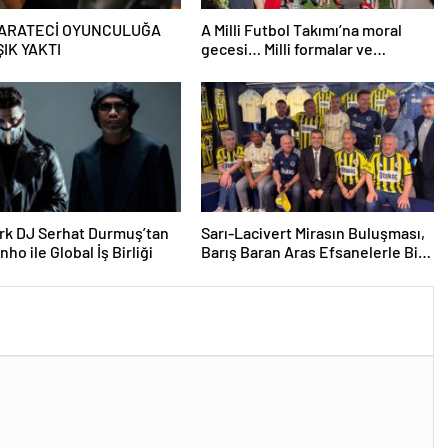
KARATECİ OYUNCULUĞA
A Milli Futbol Takımı’na moral
ŞIK YAKTI
gecesi… Milli formalar ve
bayraklarla podyuma çıktılar
moral verdiler..
rk DJ Serhat Durmuş’tan
Sarı-Lacivert Mirasın Buluşması,
ho ile Global İş Birliği
Barış Baran Aras Efsanelerle Bir
Arada. .