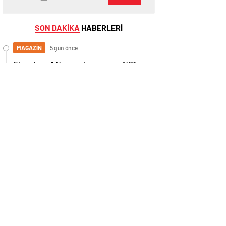
SON DAKİKA
HABERLERİ
MAGAZİN
5 gün önce
Ekranların 1 Numaralı programı NR1
Magazin
GÜNDEM
21 gün önce
“Sarışınım” İlk Kez NR1 Magazin’de! Dila
Kalafatoğlu’ndan Yazın En İddialı
Yorumu
MAGAZİN
28 gün önce
EKRANLARIN BİR NUMARALI
MAGAZİN PROGRAMI NR1 MAGAZİN
YİNE GÜNDEMİ SALLAYACAK
GENEL
07 Ağustos 2026
Ödüllere Doymayan Başarılı Yapımcı
Suat Yanç’a Bir Büyük Ödül Daha!