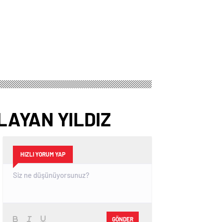
Derneği Lokali
Global İş Birliği
LAYAN YILDIZ
HIZLI YORUM YAP
GÖNDER