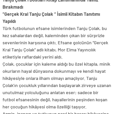
Bırakmadı
“Gerçek Kral Tanju Çolak “ İsimli Kitabın Tanıtımı
Yapıldı
Türk futbolunun efsane isimlerinden Tanju Çolak, bu
kez sahalardan değil, kaleminden çıkan bir sürprizle
sevenlerinin karşısına çıktı. Efsane golcünün “Gerçek
Kral Tanju Çolak” adlı kitabı, Mor Elma Yayıncılık
etiketiyle raflardaki yerini aldı.
Çolak, çocuklar için kaleme aldığı bu özel kitapla, minik
okurların hayal dünyasına dokunmayı ve kendi hayat
hikâyesiyle onlara ilham olmayı amaçlıyor. Tanju
Çolak’ın çocukluk yıllarından başlayarak zirveye uzanan
unutulmaz yolculuğunu anlatan eser; sadece bir
futbol efsanesinin değil, hayallerinin peşinden koşan
her çocuğun hikâyesi olma özelliği taşıyor.
Azmin, inancın ve tutkunun nasıl bir başarı hikâyesine