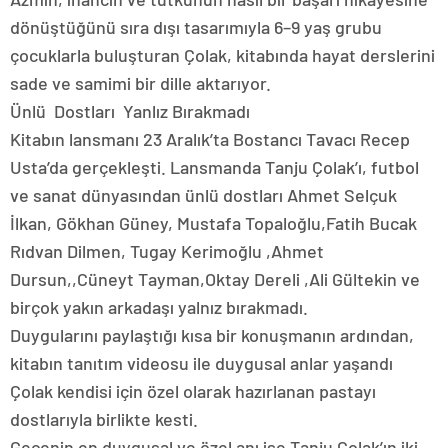
dönüştüğünü sıra dışı tasarımıyla 6–9 yaş grubu
çocuklarla buluşturan Çolak, kitabında hayat derslerini
sade ve samimi bir dille aktarıyor.
Ünlü Dostları Yanlız Bırakmadı
Kitabın lansmanı 23 Aralık’ta Bostancı Tavacı Recep
Usta’da gerçekleşti. Lansmanda Tanju Çolak’ı, futbol
ve sanat dünyasından ünlü dostları Ahmet Selçuk
İlkan, Gökhan Güney, Mustafa Topaloğlu,Fatih Bucak
Rıdvan Dilmen, Tugay Kerimoğlu ,Ahmet
Dursun,,Cüneyt Tayman,Oktay Dereli ,Ali Gültekin ve
birçok yakın arkadaşı yalnız bırakmadı.
Duygularını paylaştığı kısa bir konuşmanın ardından,
kitabın tanıtım videosu ile duygusal anlar yaşandı
Çolak kendisi için özel olarak hazırlanan pastayı
dostlarıyla birlikte kesti.
Gecenin en duygusal ve özel anı ise Tanju Çolak’ın iki