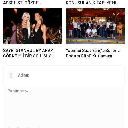
ASSOLİSTİ GÖZDE
KONUŞULAN KİTABI YENI
DEMİRBİLEK, NR1
BASKISINI TITANIC LUXURY
MAGAZİN’DE: “SON ASSOLİST
COLLECTION BODRUM’DA
OLARAK VAR OLACAĞIM!”
KUTLADI
SAYE İSTANBUL BY ARAKİ
Yapımcı Suat Yanç’a Sürpriz
GÖRKEMLİ BİR AÇILIŞLA
Doğum Günü Kutlaması!
KAPILARINI AÇTI!