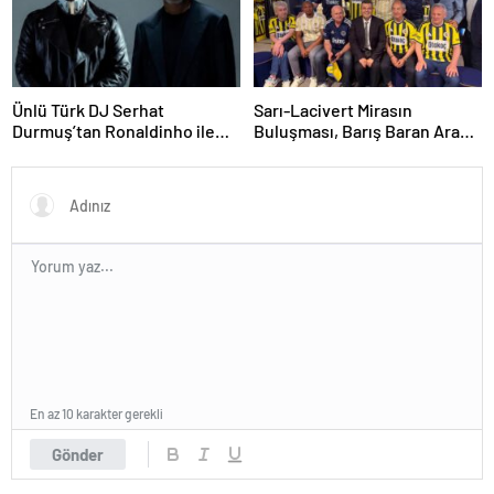
Ünlü Türk DJ Serhat
Sarı-Lacivert Mirasın
Durmuş’tan Ronaldinho ile
Buluşması, Barış Baran Aras
Global İş Birliği
Efsanelerle Bir Arada. .
En az 10 karakter gerekli
Gönder