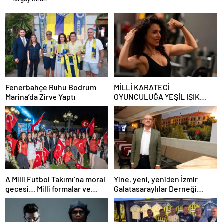
Fenerbahçe Ruhu Bodrum
MİLLİ KARATECİ
Marina’da Zirve Yaptı
OYUNCULUĞA YEŞİL IŞIK
YAKTI
A Milli Futbol Takımı’na moral
Yine, yeni, yeniden İzmir
gecesi… Milli formalar ve
Galatasaraylılar Derneği
bayraklarla podyuma çıktılar
Lokali
moral verdiler..