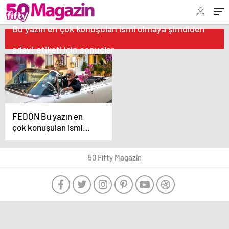
Bu yazın en çok konuşulan ismi olmaya şimdiden
aday! etiketi için sonuçlar
FEDON Bu yazın en
çok konuşulan ismi
olmaya şimdiden aday!
50 Fifty Magazin