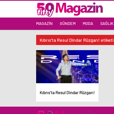
MAGAZIN
GÜNDEM
MODA
SAĞLIK
Kıbrıs’ta Resul Dindar Rüzgarı! etiketi
Kıbrıs’ta Resul Dindar Rüzgarı!