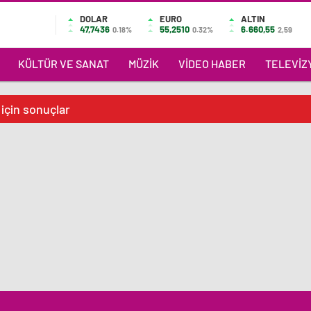
DOLAR
EURO
ALTIN
47,7436
55,2510
6.660,55
0.18%
0.32%
2,59
KÜLTÜR VE SANAT
MÜZIK
VIDEO HABER
TELEVIZY
 için sonuçlar