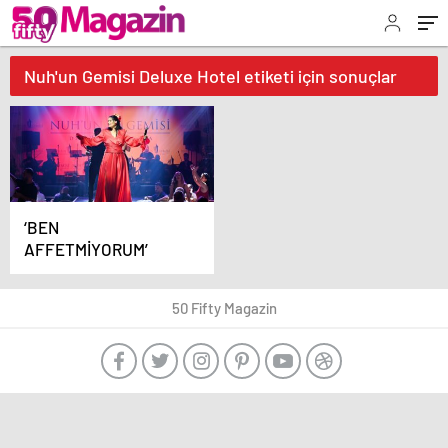
Nuh'un Gemisi Deluxe Hotel etiketi için sonuçlar
‘BEN
AFFETMİYORUM’
50 Fifty Magazin