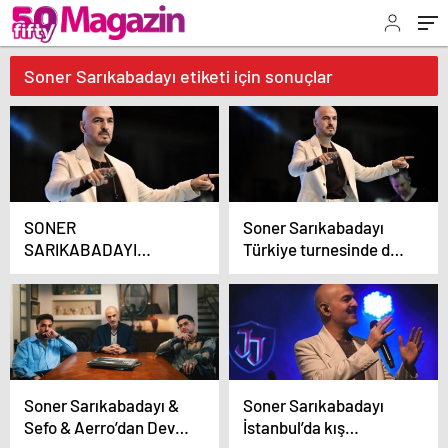
Soner Sarıkabadayı etiketi için sonuçlar
SONER
Soner Sarıkabadayı
SARIKABADAYI
Türkiye turnesinde dur
SAHNELERİ ATEŞE
durak bilmiyor!
VERİYOR!
KAHRAMANMARAŞ’A
MÜZİK FIRTINASI
GELİYOR!
Soner Sarıkabadayı &
Soner Sarıkabadayı
Sefo & Aerro’dan Dev
İstanbul’da kış