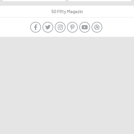
İşbirliği: “HER İKİ
sezonunu açtı.
DURUMDA” Yayında!
50 Fifty Magazin