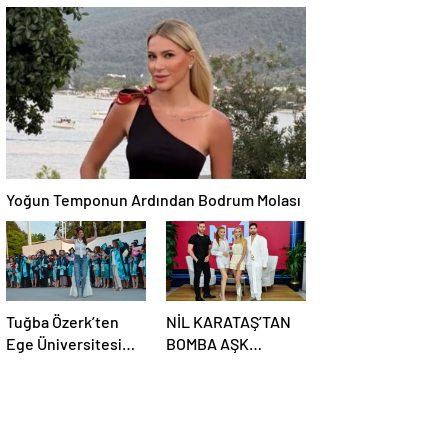
ANLAMLI ZİYARET
Kalafatoğlu’ndan
Yazın En İddialı
Yorumu
Yoğun Temponun Ardından Bodrum Molası
Tuğba Özerk’ten
NİL KARATAŞ’TAN
Ege Üniversitesi
BOMBA AŞK
Mezuniyetinde “Efe”
İTİRAFI: “BEN AŞK
Fırtınası! Gençler
KADINIYIM, ÜNLÜ
Coşkuyu Zirveye
BİR SEVGİLİ
Taşıdı
İSTİYORUM!”