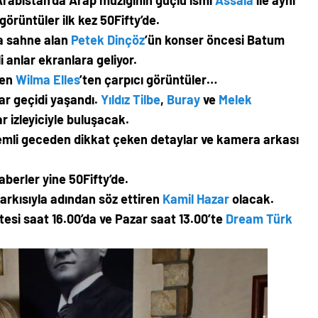
 Arabistan’da Arap müziğinin güçlü ismi
Assala
ile aynı
örüntüler ilk kez 50Fifty’de.
da sahne alan
Petek Dinçöz
’ün konser öncesi Batum
 anlar ekranlara geliyor.
sen
Wilma Elles
’ten çarpıcı görüntüler…
lar geçidi yaşandı.
Yıldız Tilbe
,
Buray
ve
Melek
r izleyiciyle buluşacak.
kemli geceden dikkat çeken detaylar ve kamera arkası
aberler yine 50Fifty’de.
arkısıyla adından söz ettiren
Kamil Hazar
olacak.
tesi saat 16.00’da ve Pazar saat 13.00’te
Dream Türk