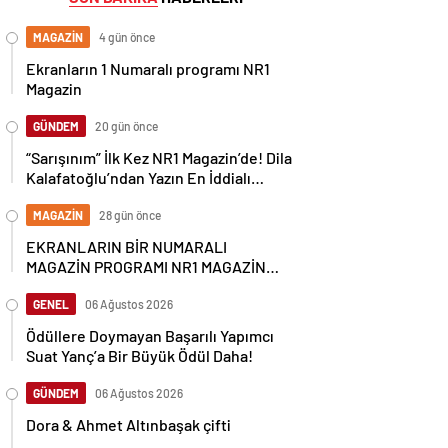
MAGAZİN
4 gün önce
Ekranların 1 Numaralı programı NR1
Magazin
GÜNDEM
20 gün önce
“Sarışınım” İlk Kez NR1 Magazin’de! Dila
Kalafatoğlu’ndan Yazın En İddialı
Yorumu
MAGAZİN
28 gün önce
EKRANLARIN BİR NUMARALI
MAGAZİN PROGRAMI NR1 MAGAZİN
YİNE GÜNDEMİ SALLAYACAK
GENEL
06 Ağustos 2026
Ödüllere Doymayan Başarılı Yapımcı
Suat Yanç’a Bir Büyük Ödül Daha!
GÜNDEM
06 Ağustos 2026
Dora & Ahmet Altınbaşak çifti