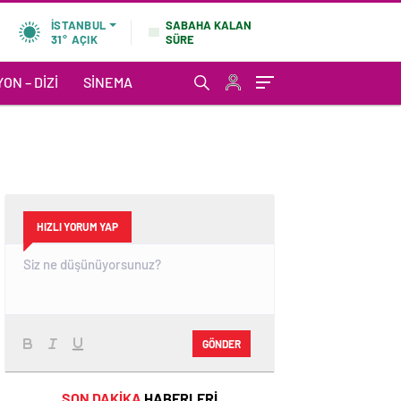
SABAHA KALAN
İSTANBUL
SÜRE
31°
AÇIK
ON – DIZI
SINEMA
HIZLI YORUM YAP
GÖNDER
SON DAKİKA
HABERLERİ