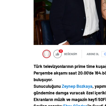
0
BEĞENDİM
ABONE OL
Türk televizyonlarının prime time kuşa
Perşembe akşamı saat 20.00’de 164.
buluşuyor.
Sunuculuğunu
Zeynep Bozkaya
, yapım
gündemine damga vuracak özel içerikle
Ekranların müzik ve magazin keyfi 50F