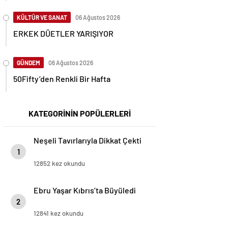
KÜLTÜR VE SANAT
06 Ağustos 2026
ERKEK DÜETLER YARIŞIYOR
GÜNDEM
06 Ağustos 2026
50Fifty’den Renkli Bir Hafta
KATEGORİNİN POPÜLERLERİ
Neşeli Tavırlarıyla Dikkat Çekti
1
12852 kez okundu
Ebru Yaşar Kıbrıs’ta Büyüledi
2
12841 kez okundu