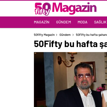
MAGAZIN
GÜNDEM
MODA
SAĞLIK
50fifty Magazin
Gündem
50Fifty bu hafta şaha
50Fifty bu hafta 