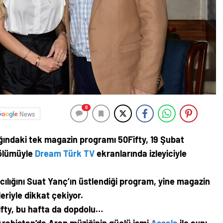
0
News
ğındaki tek magazin programı 50Fifty, 19 Şubat
bölümüyle
Dream Türk TV
ekranlarında izleyiciyle
cılığını Suat Yanç’ın üstlendiği program, yine magazin
riyle dikkat çekiyor.
ifty, bu hafta da dopdolu…