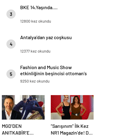
BKE 14.Yaşında….
3
12800 kez okundu
Antalya’dan yaz coşkusu
4
12377 kez okundu
Fashion and Music Show
etkinliğinin beşincisi ottoman’s
5
lıfe hotel deluxe’de gerçekleşti.
9250 kez okundu
MGD’DEN
“Sarışınım” İlk Kez
ANITKABİR’E
NR1 Magazin’de! Dila