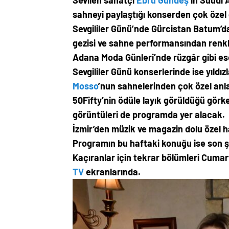
Sevilen sanatçı
Ebru Gündeş
’in Suudi
sahneyi paylaştığı konserden çok özel g
Sevgililer Günü’nde Gürcistan Batum’
gezisi ve sahne performansından renkli
Adana Moda Günleri’nde rüzgâr gibi e
Sevgililer Günü konserlerinde ise yıldız
Mosso
’nun sahnelerinden çok özel anla
50Fifty’nin ödüle layık görüldüğü gör
görüntüleri de programda yer alacak.
İzmir’den müzik ve magazin dolu özel h
Programın bu haftaki konuğu ise son ş
Kaçıranlar için tekrar bölümleri Cumar
TV
ekranlarında.