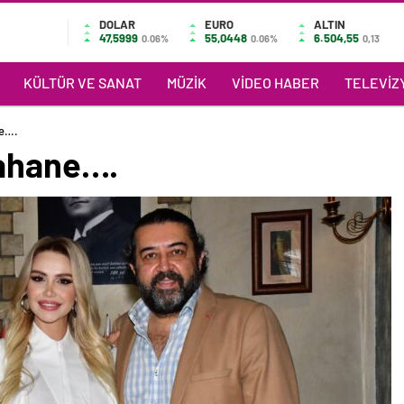
DOLAR
EURO
ALTIN
47,5999
55,0448
6.504,55
0.06%
0.06%
0,13
KÜLTÜR VE SANAT
MÜZIK
VIDEO HABER
TELEVIZY
ne….
şahane….