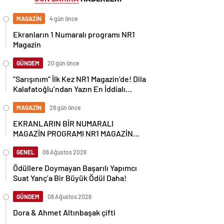
MAGAZİN
4 gün önce
Ekranların 1 Numaralı programı NR1
Magazin
GÜNDEM
20 gün önce
“Sarışınım” İlk Kez NR1 Magazin’de! Dila
Kalafatoğlu’ndan Yazın En İddialı
Yorumu
MAGAZİN
28 gün önce
EKRANLARIN BİR NUMARALI
MAGAZİN PROGRAMI NR1 MAGAZİN
YİNE GÜNDEMİ SALLAYACAK
GENEL
06 Ağustos 2026
Ödüllere Doymayan Başarılı Yapımcı
Suat Yanç’a Bir Büyük Ödül Daha!
GÜNDEM
06 Ağustos 2026
Dora & Ahmet Altınbaşak çifti