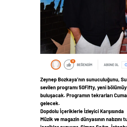
0
BEĞENDİM
ABONE OL
Zeynep Bozkaya’nın sunuculuğunu, Suat
sevilen programı 50Fifty, yeni bölümüy
buluşacak. Programın tekrarları Cumar
gelecek.
Dopdolu İçeriklerle İzleyici Karşısında
Müzik ve magazin dünyasının nabzını t