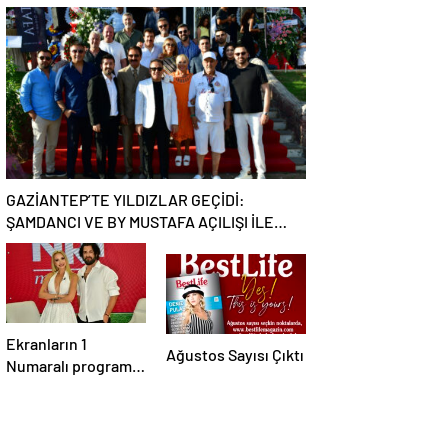
EBRU YAŞAR
Batımının En Şık
RÜZGARI ESECEK!
Adresi Oldu
GAZİANTEP’TE YILDIZLAR GEÇİDİ:
ŞAMDANCI VE BY MUSTAFA AÇILIŞI İLE
GREEN PARK’TA GÖRKEMLİ GALA
Ekranların 1
Ağustos Sayısı Çıktı
Numaralı programı
NR1 Magazin