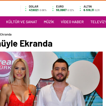
DOLAR
EURO
ALTIN
47,6021
55,0967
6.516,31
0.06%
0.12%
0,31
KÜLTÜR VE SANAT
MÜZIK
VIDEO HABER
TELEVIZY
e Ekranda
müyle Ekranda