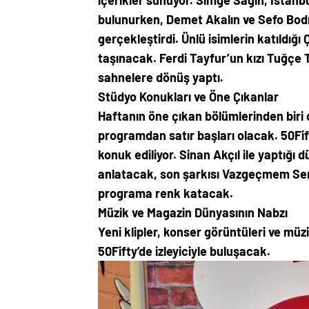
içerikler sunuyor. Simge Sağın, İstanb
bulunurken, Demet Akalın ve Sefo Bod
gerçekleştirdi. Ünlü isimlerin katıldığı
taşınacak. Ferdi Tayfur’un kızı Tuğçe 
sahnelere dönüş yaptı.
Stüdyo Konukları ve Öne Çıkanlar
Haftanın öne çıkan bölümlerinden biri 
programdan satır başları olacak. 50Fi
konuk ediliyor. Sinan Akçıl ile yaptığı 
anlatacak, son şarkısı Vazgeçmem Send
programa renk katacak.
Müzik ve Magazin Dünyasının Nabzı
Yeni klipler, konser görüntüleri ve m
50Fifty’de izleyiciyle buluşacak.