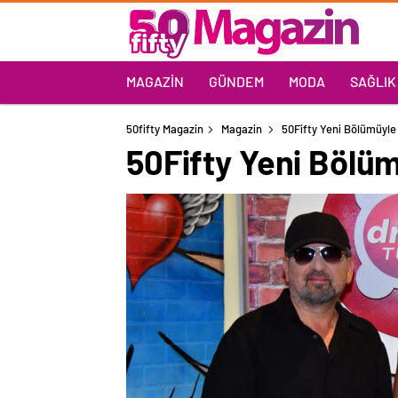
MAGAZIN
GÜNDEM
MODA
SAĞLIK
50fifty Magazin
Magazin
50Fifty Yeni Bölümüyl
50Fifty Yeni Bölü