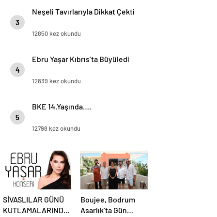
Neşeli Tavırlarıyla Dikkat Çekti
3
12850 kez okundu
Ebru Yaşar Kıbrıs’ta Büyüledi
4
12839 kez okundu
BKE 14.Yaşında….
5
12798 kez okundu
SİVASLILAR GÜNÜ
Boujee, Bodrum
KUTLAMALARINDA
Asarlık’ta Gün