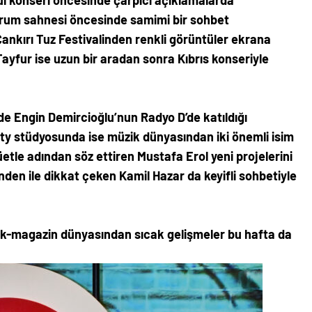
ul konseri öncesinde çarpıcı açıklamalarda
rum sahnesi öncesinde samimi bir sohbet
 Çankırı Tuz Festivalinden renkli görüntüler ekrana
Tayfur ise uzun bir aradan sonra Kıbrıs konseriyle
de Engin Demircioğlu’nun Radyo D’de katıldığı
fty stüdyosunda ise müzik dünyasından iki önemli isim
düetle adından söz ettiren Mustafa Erol yeni projelerini
en ile dikkat çeken Kamil Hazar da keyifli sohbetiyle
üzik-magazin dünyasından sıcak gelişmeler bu hafta da