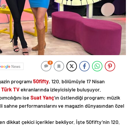
0
News
gazin programı
50fifty
, 120. bölümüyle 17 Nisan
 Türk TV
ekranlarında izleyicisiyle buluşuyor.
pımcılığını ise
Suat Yanç
’ın üstlendiği program; müzik
kli sahne performanslarını ve magazin dünyasından özel
n dikkat çekici içerikler bekliyor. İşte 50fifty’nin 120.