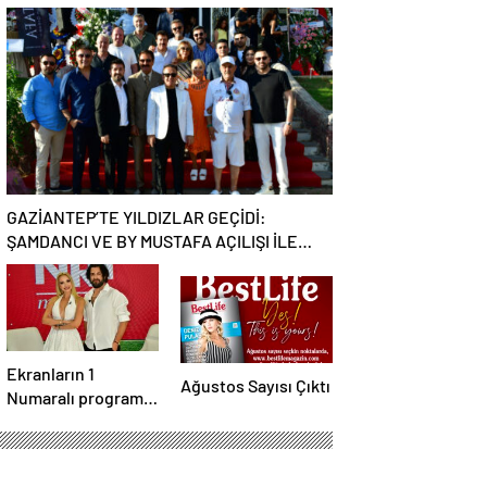
EBRU YAŞAR
Batımının En Şık
RÜZGARI ESECEK!
Adresi Oldu
GAZİANTEP’TE YILDIZLAR GEÇİDİ:
ŞAMDANCI VE BY MUSTAFA AÇILIŞI İLE
GREEN PARK’TA GÖRKEMLİ GALA
Ekranların 1
Ağustos Sayısı Çıktı
Numaralı programı
NR1 Magazin