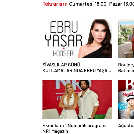
Tekrarları:
Cumartesi 16.00, Pazar 13.0
SİVASLILAR GÜNÜ
Boujee,
KUTLAMALARINDA EBRU YAŞAR
Batımın
RÜZGARI ESECEK!
Ekranların 1 Numaralı programı
Ağustos
NR1 Magazin