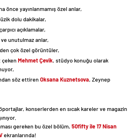
aha önce yayınlanmamış özel anlar,
üzik dolu dakikalar,
çarpıcı açıklamalar,
r ve unutulmaz anlar,
nden çok özel görüntüler,
at çeken
Mehmet Çevik
, stüdyo konuğu olarak
nuyor,
ndan söz ettiren
Oksana Kuznetsova
, Zeynep
röportajlar, konserlerden en sıcak kareler ve magazin
ınıyor.
aması gereken bu özel bölüm,
50fifty ile 17 Nisan
V
ekranlarında!