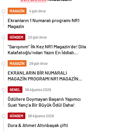
MAGAZİN
4 gün önce
Ekranların 1 Numaralı programı NR1
Magazin
GÜNDEM
20 gün önce
“Sarışınım” İlk Kez NR1 Magazin’de! Dila
Kalafatoğlu’ndan Yazın En İddialı
Yorumu
MAGAZİN
28 gün önce
EKRANLARIN BİR NUMARALI
MAGAZİN PROGRAMI NR1 MAGAZİN
YİNE GÜNDEMİ SALLAYACAK
GENEL
06 Ağustos 2026
Ödüllere Doymayan Başarılı Yapımcı
Suat Yanç’a Bir Büyük Ödül Daha!
GÜNDEM
06 Ağustos 2026
Dora & Ahmet Altınbaşak çifti