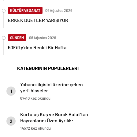
KÜLTÜR VE SANAT
06 Ağustos 2026
ERKEK DÜETLER YARIŞIYOR
GÜNDEM
06 Ağustos 2026
50Fifty’den Renkli Bir Hafta
KATEGORİNİN POPÜLERLERİ
Yabancı ilgisini üzerine çeken
yerli hisseler
1
67410 kez okundu
Kurtuluş Kuş ve Burak Bulut’tan
Hayranlarını Üzen Ayrılık:
2
“Birlikte Son Sahnede, Son
14572 kez okundu
Röportajda!”