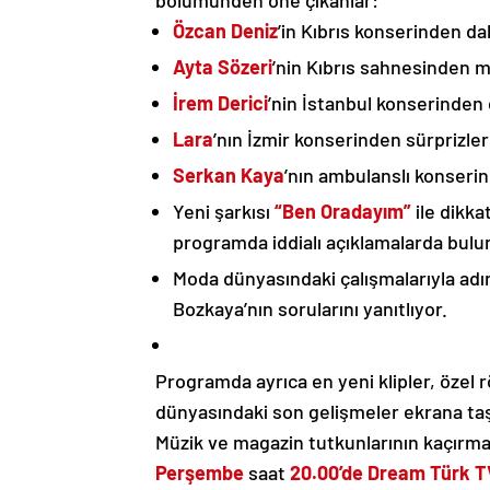
bölümünden öne çıkanlar:
Özcan Deniz
’in Kıbrıs konserinden d
Ayta Sözeri
’nin Kıbrıs sahnesinden m
İrem Derici
’nin İstanbul konserinden 
Lara
’nın İzmir konserinden sürprizle
Serkan Kaya
’nın ambulanslı konseri
Yeni şarkısı
“Ben Oradayım”
ile dikk
programda iddialı açıklamalarda bulu
Moda dünyasındaki çalışmalarıyla adı
Bozkaya’nın sorularını yanıtlıyor.
Programda ayrıca en yeni klipler, özel 
dünyasındaki son gelişmeler ekrana taş
Müzik ve magazin tutkunlarının kaçırm
Perşembe
saat
20.00’de Dream Türk T