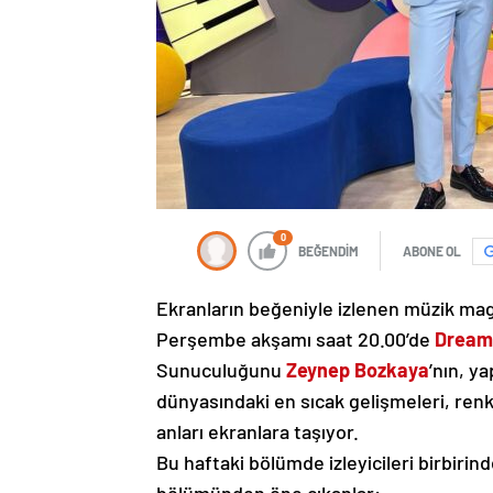
0
BEĞENDİM
ABONE OL
Ekranların beğeniyle izlenen müzik ma
Perşembe akşamı saat 20.00’de
Dream
Sunuculuğunu
Zeynep Bozkaya
’nın, ya
dünyasındaki en sıcak gelişmeleri, ren
anları ekranlara taşıyor.
Bu haftaki bölümde izleyicileri birbirinde