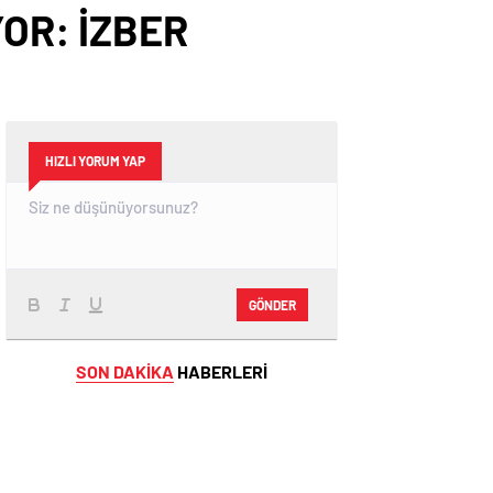
YOR: İZBER
HIZLI YORUM YAP
GÖNDER
SON DAKİKA
HABERLERİ
MAGAZİN
4 gün önce
Ekranların 1 Numaralı programı NR1
Magazin