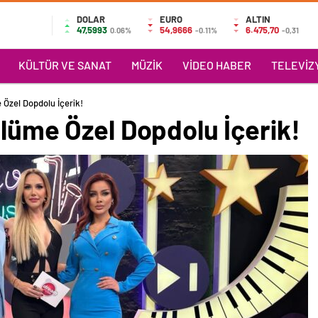
DOLAR
EURO
ALTIN
47,5993
54,9666
6.475,70
0.06%
-0.11%
-0,31
KÜLTÜR VE SANAT
MÜZIK
VIDEO HABER
TELEVIZY
 Özel Dopdolu İçerik!
ölüme Özel Dopdolu İçerik!