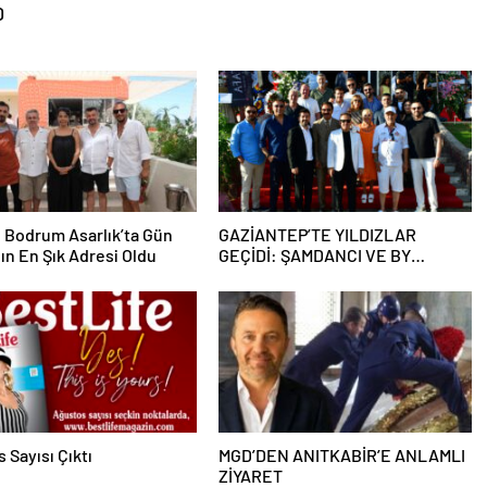
0
 Bodrum Asarlık’ta Gün
GAZİANTEP’TE YILDIZLAR
ın En Şık Adresi Oldu
GEÇİDİ: ŞAMDANCI VE BY
MUSTAFA AÇILIŞI İLE GREEN
PARK’TA GÖRKEMLİ GALA
 Sayısı Çıktı
MGD’DEN ANITKABİR’E ANLAMLI
ZİYARET