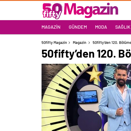
MAGAZIN
GÜNDEM
MODA
SAĞLIK
50fifty Magazin
Magazin
50fifty’den 120. Bölüme
50fifty’den 120. B