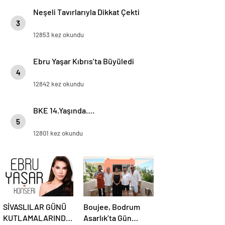
Neşeli Tavırlarıyla Dikkat Çekti
3
12853 kez okundu
Ebru Yaşar Kıbrıs’ta Büyüledi
4
12842 kez okundu
BKE 14.Yaşında….
5
12801 kez okundu
SİVASLILAR GÜNÜ
Boujee, Bodrum
KUTLAMALARINDA
Asarlık’ta Gün