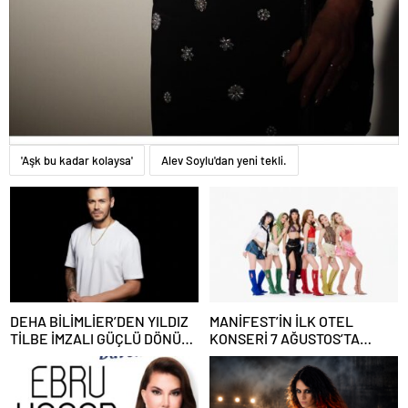
'Aşk bu kadar kolaysa'
Alev Soylu'dan yeni tekli.
DEHA BİLİMLİER’DEN YILDIZ
MANİFEST’İN İLK OTEL
TİLBE İMZALI GÜÇLÜ DÖNÜŞ:
KONSERİ 7 AĞUSTOS’TA
“AŞKSIZ PRENS”
ANTALYA’DA