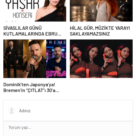
SİVASLILAR GÜNÜ
HİLAL GÜR, MÜZİKTE YARAYI
KUTLAMALARINDA EBRU
SAKLAYAMAZSINIZ
YAŞAR RÜZGARI ESECEK!
Dominik’ten Japonya’ya!
Bremen’in “ÇITLAT”ı 30’a
yakın ülkede!