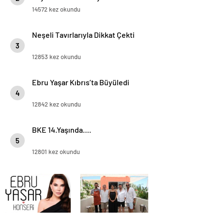
“Birlikte Son Sahnede, Son
14572 kez okundu
Röportajda!”
Neşeli Tavırlarıyla Dikkat Çekti
3
12853 kez okundu
Ebru Yaşar Kıbrıs’ta Büyüledi
4
12842 kez okundu
BKE 14.Yaşında….
5
12801 kez okundu