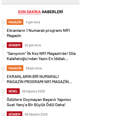
SON DAKİKA
HABERLERİ
MAGAZİN
4 gün önce
Ekranların 1 Numaralı programı NR1
Magazin
GÜNDEM
20 gün önce
“Sarışınım” İlk Kez NR1 Magazin’de! Dila
Kalafatoğlu’ndan Yazın En İddialı
Yorumu
MAGAZİN
28 gün önce
EKRANLARIN BİR NUMARALI
MAGAZİN PROGRAMI NR1 MAGAZİN
YİNE GÜNDEMİ SALLAYACAK
GENEL
06 Ağustos 2026
Ödüllere Doymayan Başarılı Yapımcı
Suat Yanç’a Bir Büyük Ödül Daha!
GÜNDEM
06 Ağustos 2026