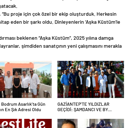
şatacak.
 “Bu proje için çok özel bir ekip oluşturduk. Herkesin
itap eden bir şarkı oldu. Dinleyenlerin ‘Aşka Küstüm’le
dırması beklenen “Aşka Küstüm”, 2025 yılına damga
Hayranlar, şimdiden sanatçının yeni çalışmasını merakla
 Bodrum Asarlık’ta Gün
GAZİANTEP’TE YILDIZLAR
ın En Şık Adresi Oldu
GEÇİDİ: ŞAMDANCI VE BY
MUSTAFA AÇILIŞI İLE GREEN
PARK’TA GÖRKEMLİ GALA