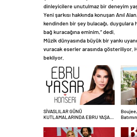
dinleyicilere unutulmaz bir deneyim ya
Yeni şarkısı hakkında konuşan Anıl Alan,
kendinden bir şey bulacağı, duygulara h
bağ kuracağına eminim,” dedi.
Müzik dünyasında büyük bir yankı uyan
vuracak eserler arasında gösteriliyor. 
bekliyor.
SİVASLILAR GÜNÜ
Boujee,
KUTLAMALARINDA EBRU YAŞAR
Batımın
RÜZGARI ESECEK!