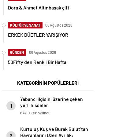
Dora & Ahmet Altınbaşak çifti
KÜLTÜR VE SANAT
06 Ağustos 2026
ERKEK DÜETLER YARIŞIYOR
GÜNDEM
06 Ağustos 2026
50Fifty’den Renkli Bir Hafta
KATEGORİNİN POPÜLERLERİ
Yabancı ilgisini üzerine çeken
yerli hisseler
1
67410 kez okundu
Kurtuluş Kuş ve Burak Bulut’tan
Hayranlarını Üzen Ayrılık:
2