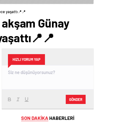
ece yaşattı📍📍
iz akşam Günay
yaşattı📍📍
HIZLI YORUM YAP
GÖNDER
SON DAKİKA
HABERLERİ
MAGAZİN
4 gün önce