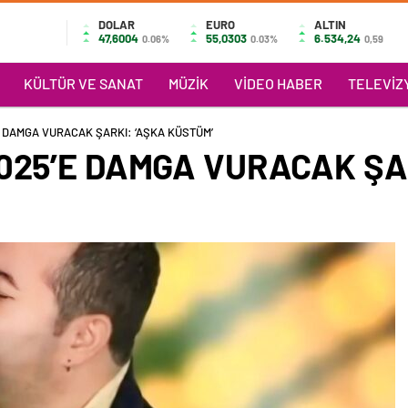
DOLAR
EURO
ALTIN
47,6004
55,0303
6.534,24
0.06%
0.03%
0,59
KÜLTÜR VE SANAT
MÜZIK
VIDEO HABER
TELEVIZY
E DAMGA VURACAK ŞARKI: ‘AŞKA KÜSTÜM’
025’E DAMGA VURACAK ŞA