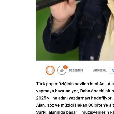
0
BEĞENDİM
ABONE OL
Türk pop müziğinin sevilen ismi Anıl Ala
yapmaya hazırlanıyor. Daha önceki hit şa
2025 yılına adını yazdırmayı hedefliyor.
Alan, söz ve müziği Hakan Gülbiten’e ait
Şarkı, alanında başarılı müzisyenlerin k