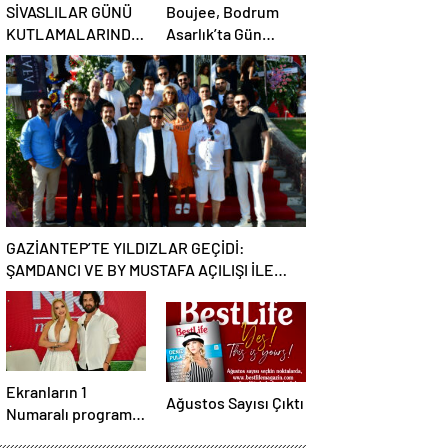
SİVASLILAR GÜNÜ
Boujee, Bodrum
KUTLAMALARINDA
Asarlık’ta Gün
EBRU YAŞAR
Batımının En Şık
RÜZGARI ESECEK!
Adresi Oldu
GAZİANTEP’TE YILDIZLAR GEÇİDİ:
ŞAMDANCI VE BY MUSTAFA AÇILIŞI İLE
GREEN PARK’TA GÖRKEMLİ GALA
Ekranların 1
Ağustos Sayısı Çıktı
Numaralı programı
NR1 Magazin