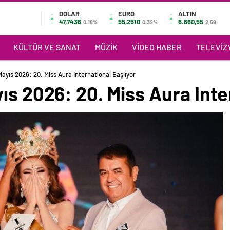
DOLAR
EURO
ALTIN
47,7436
55,2510
6.660,55
0.18%
0.32%
2,59
KÜLTÜR VE SANAT
MÜZIK
VIDEO HABER
TELEVIZY
Mayıs 2026: 20. Miss Aura International Başlıyor
ıs 2026: 20. Miss Aura Inte