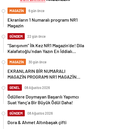
MAGAZİN
6 gün önce
Ekranların 1 Numaralı programı NR1
Magazin
GÜNDEM
22 gün önce
“Sarışınım” İlk Kez NR1 Magazin’de! Dila
Kalafatoğlu’ndan Yazın En İddialı
Yorumu
MAGAZİN
30 gün önce
EKRANLARIN BİR NUMARALI
MAGAZİN PROGRAMI NR1 MAGAZİN
YİNE GÜNDEMİ SALLAYACAK
GENEL
08 Ağustos 2026
Ödüllere Doymayan Başarılı Yapımcı
Suat Yanç’a Bir Büyük Ödül Daha!
GÜNDEM
08 Ağustos 2026
Dora & Ahmet Altınbaşak çifti