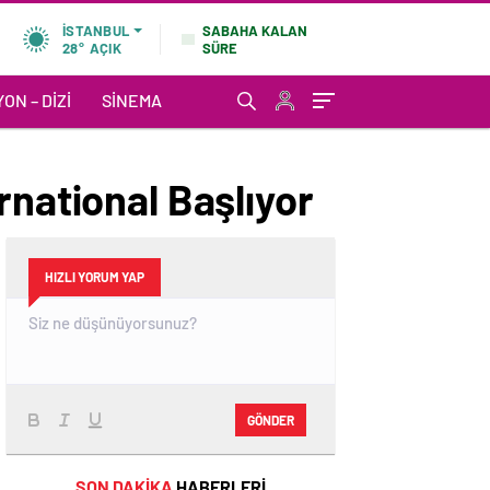
SABAHA KALAN
İSTANBUL
SÜRE
28°
AÇIK
ON – DIZI
SINEMA
rnational Başlıyor
HIZLI YORUM YAP
GÖNDER
SON DAKİKA
HABERLERİ