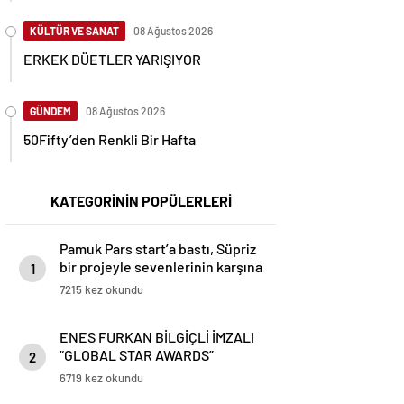
KÜLTÜR VE SANAT
08 Ağustos 2026
ERKEK DÜETLER YARIŞIYOR
GÜNDEM
08 Ağustos 2026
50Fifty’den Renkli Bir Hafta
KATEGORİNİN POPÜLERLERİ
Pamuk Pars start’a bastı, Süpriz
bir projeyle sevenlerinin karşına
1
cıkmaya hazırlanıyor
7215 kez okundu
ENES FURKAN BİLGİÇLİ İMZALI
“GLOBAL STAR AWARDS”
2
GÖRKEMLİ TÖRENLE
6719 kez okundu
SAHİPLERİNİ BULDU