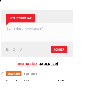
r
KULLANDI
HIZLI YORUM YAP
GÖNDER
SON DAKİKA
HABERLERİ
MAGAZİN
6 gün önce
Ekranların 1 Numaralı programı NR1
Magazin
GÜNDEM
22 gün önce
“Sarışınım” İlk Kez NR1 Magazin’de! Dila