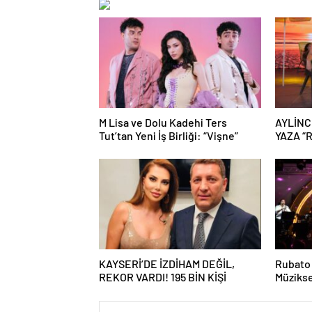
M Lisa ve Dolu Kadehi Ters
AYLİNC
Tut’tan Yeni İş Birliği: “Vişne”
YAZA “
KAYSERİ’DE İZDİHAM DEĞİL,
Rubato 
REKOR VARDI! 195 BİN KİŞİ
Müziks
Devam 