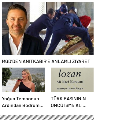
BAKIŞ
GAZİNOSU VE
BİNLERCE
KAHKAHA
MGD’DEN ANITKABİR’E ANLAMLI ZİYARET
Yoğun Temponun
TÜRK BASINININ
Ardından Bodrum
ÖNCÜ İSMİ: ALİ
Molası
NACİ KARACAN
KARACAN
KALEMİNİ
BAĞIMSIZLIK İÇİN