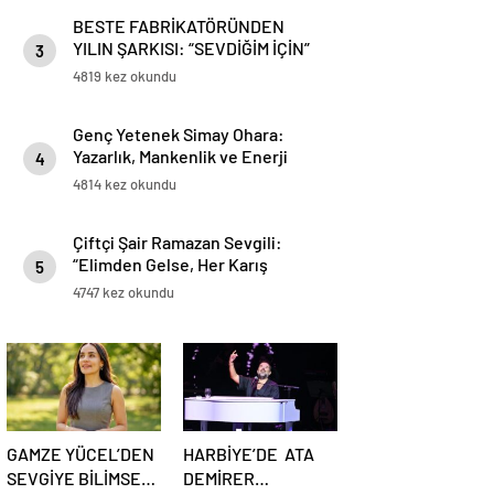
BESTE FABRİKATÖRÜNDEN
YILIN ŞARKISI: “SEVDİĞİM İÇİN”
3
4819 kez okundu
Genç Yetenek Simay Ohara:
Yazarlık, Mankenlik ve Enerji
4
Terapisinde Yeni Ufuklar Açıyor
4814 kez okundu
Çiftçi Şair Ramazan Sevgili:
“Elimden Gelse, Her Karış
5
Toprağa Buğday Eker Gibi Kitap
4747 kez okundu
Ekerdim”
GAMZE YÜCEL’DEN
HARBİYE’DE ATA
SEVGİYE BİLİMSEL
DEMİRER