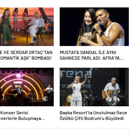
E VE SERDAR ORTAÇ’TAN
MUSTAFA SANDAL İLE AYNI
ROMANTİK AŞK” BOMBASI!
SAHNEDE PARLADI: AFRA’YA
HARBİYE’DE BÜYÜK ALKIŞ
Konser Serisi
Başka Resort’ta Unutulmaz Gece
everlerle Buluşmaya
Özülkü Çifti Bodrum’u Büyüledi
Ediyor