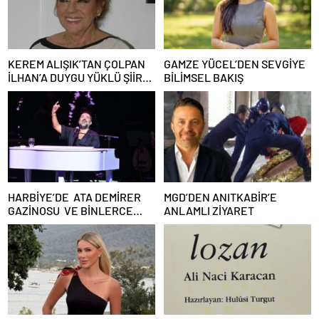
KEREM ALIŞIK’TAN ÇOLPAN
GAMZE YÜCEL’DEN SEVGİYE
İLHAN’A DUYGU YÜKLÜ ŞİİR:
BİLİMSEL BAKIŞ
“Bir Attila İlhan şiirinden
çıkmıştı sanki”
HARBİYE’DE ATA DEMİRER
MGD’DEN ANITKABİR’E
GAZİNOSU VE BİNLERCE
ANLAMLI ZİYARET
KAHKAHA