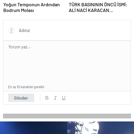
Yoğun Temponun Ardından
TÜRK BASINININ ÖNCÜ İSMİ:
Bodrum Molası
ALİ NACİ KARACAN
KARACAN KALEMİNİ
BAĞIMSIZLIK İÇİN KULLANDI
En az 10 karakter gerekli
Gönder