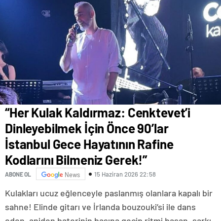
“Her Kulak Kaldırmaz: Cenktevet’i
Dinleyebilmek İçin Önce 90’lar
İstanbul Gece Hayatının Rafine
Kodlarını Bilmeniz Gerek!”
15 Haziran 2026 22:58
ABONE OL
News
Kulakları ucuz eğlenceyle paslanmış olanlara kapalı bir
sahne! Elinde gitarı ve İrlanda bouzouki’si ile dans
eden, aniden baterinin başına geçip ritmi basan, şarkı