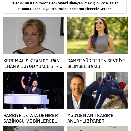
"Her Kulak Kaldırmaz: Cenktevet’i Dinleyebilmek İçin Önce 90’lar
İstanbul Gece Hayatının Rafine Kodlarını Bilmeniz Gerek!"
KEREM ALIŞIK’TAN ÇOLPAN
GAMZE YÜCEL’DEN SEVGİYE
İLHAN’A DUYGU YÜKLÜ ŞİİR:
BİLİMSEL BAKIŞ
“Bir Attila İlhan şiirinden
çıkmıştı sanki”
HARBİYE’DE ATA DEMİRER
MGD’DEN ANITKABİR’E
GAZİNOSU VE BİNLERCE
ANLAMLI ZİYARET
KAHKAHA