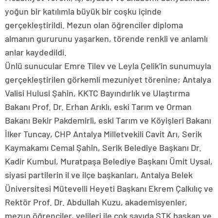
yoğun bir katılımla büyük bir coşku içinde
gerçekleştirildi. Mezun olan öğrenciler diploma
almanın gururunu yaşarken, törende renkli ve anlamlı
anlar kaydedildi.
Ünlü sunucular Emre Tilev ve Leyla Çelik’in sunumuyla
gerçekleştirilen görkemli mezuniyet törenine; Antalya
Valisi Hulusi Şahin, KKTC Bayındırlık ve Ulaştırma
Bakanı Prof. Dr. Erhan Arıklı, eski Tarım ve Orman
Bakanı Bekir Pakdemirli, eski Tarım ve Köyişleri Bakanı
İlker Tuncay, CHP Antalya Milletvekili Cavit Arı, Serik
Kaymakamı Cemal Şahin, Serik Belediye Başkanı Dr.
Kadir Kumbul, Muratpaşa Belediye Başkanı Ümit Uysal,
siyasi partilerin il ve ilçe başkanları, Antalya Belek
Üniversitesi Mütevelli Heyeti Başkanı Ekrem Çalkılıç ve
Rektör Prof. Dr. Abdullah Kuzu, akademisyenler,
mezun öğrenciler, velileri ile çok sayıda STK başkan ve