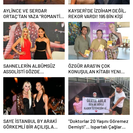
AYLİNCE VE SERDAR
KAYSERİ’DE İZDİHAM DEĞİL,
ORTAÇ’TAN YAZA “ROMANTİK
REKOR VARDI! 195 BİN KİŞİ
AŞK” BOMBASI!
SAHNELERİN ALBÜMSÜZ
ÖZGÜR ARAS’IN ÇOK
ASSOLİSTİ GÖZDE
KONUŞULAN KİTABI YENI
DEMİRBİLEK, NR1
BASKISINI TITANIC LUXURY
MAGAZİN’DE: “SON ASSOLİST
COLLECTION BODRUM’DA
OLARAK VAR OLACAĞIM!”
KUTLADI
SAYE İSTANBUL BY ARAKİ
“Doktorlar 20 Yaşını Göremez
GÖRKEMLİ BİR AÇILIŞLA
Demişti”… Ispartalı Çağlar
KAPILARINI AÇTI!
Özyiğit’in Derya Bedavacı