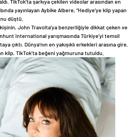
ldı. TikTok’ta şarkıya çekilen videolar arasından en
ında yayınlayan Aybike Albere, “Hediye’ye klip yapan
unu düştü.
kişinin, John Travolta’ya benzerliğiyle dikkat çeken ve
hunt International yarışmasında Türkiye’yi temsil
a çıktı. Dünya’nın en yakışıklı erkekleri arasına gire.
n klip, TikTok’ta beğeni yağmuruna tutuldu.