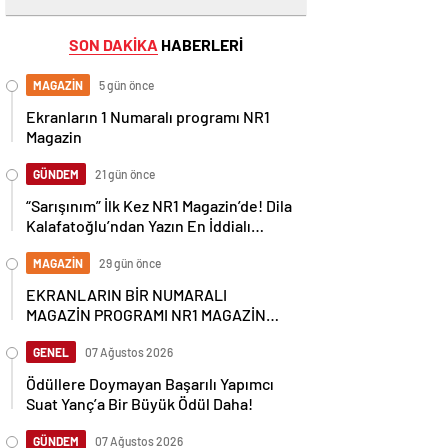
SON DAKİKA
HABERLERİ
MAGAZİN
5 gün önce
Ekranların 1 Numaralı programı NR1
Magazin
GÜNDEM
21 gün önce
“Sarışınım” İlk Kez NR1 Magazin’de! Dila
Kalafatoğlu’ndan Yazın En İddialı
Yorumu
MAGAZİN
29 gün önce
EKRANLARIN BİR NUMARALI
MAGAZİN PROGRAMI NR1 MAGAZİN
YİNE GÜNDEMİ SALLAYACAK
GENEL
07 Ağustos 2026
Ödüllere Doymayan Başarılı Yapımcı
Suat Yanç’a Bir Büyük Ödül Daha!
GÜNDEM
07 Ağustos 2026