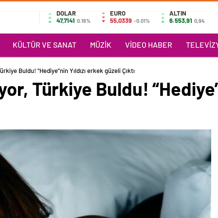
DOLAR
EURO
ALTIN
47,7141
55,0339
6.553,91
0.16%
-0.01%
0,94
KÜLTÜR VE SANAT
MÜZIK
VIDEO HABER
TELEVIZY
rkiye Buldu! “Hediye”nin Yıldızı erkek güzeli Çıktı
or, Türkiye Buldu! “Hediye”