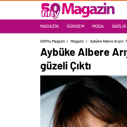
MAGAZIN
GÜNDEM
MODA
SAĞLIK
50fifty Magazin
Magazin
Aybüke Albere Arıyor, Tü
Aybüke Albere Arıy
güzeli Çıktı