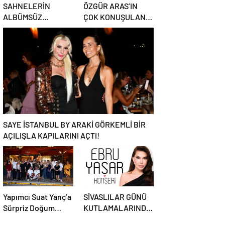
SAHNELERİN
ÖZGÜR ARAS’IN
ALBÜMSÜZ
ÇOK KONUŞULAN
ASSOLİSTİ GÖZDE
KİTABI YENI
DEMİRBİLEK, NR1
BASKISINI TITANIC
MAGAZİN’DE: “SON
LUXURY
ASSOLİST OLARAK
COLLECTION
VAR OLACAĞIM!”
BODRUM’DA
KUTLADI
SAYE İSTANBUL BY ARAKİ GÖRKEMLİ BİR
AÇILIŞLA KAPILARINI AÇTI!
Yapımcı Suat Yanç’a
SİVASLILAR GÜNÜ
Sürpriz Doğum
KUTLAMALARINDA
Günü Kutlaması!
EBRU YAŞAR