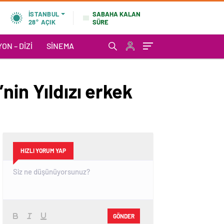
SABAHA KALAN
İSTANBUL
SÜRE
28°
AÇIK
ON – DIZI
SINEMA
nin Yıldızı erkek
HIZLI YORUM YAP
GÖNDER