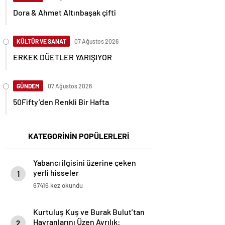
Dora & Ahmet Altınbaşak çifti
KÜLTÜR VE SANAT
07 Ağustos 2026
ERKEK DÜETLER YARIŞIYOR
GÜNDEM
07 Ağustos 2026
50Fifty’den Renkli Bir Hafta
KATEGORİNİN POPÜLERLERİ
Yabancı ilgisini üzerine çeken
yerli hisseler
1
67416 kez okundu
Kurtuluş Kuş ve Burak Bulut’tan
Hayranlarını Üzen Ayrılık:
2