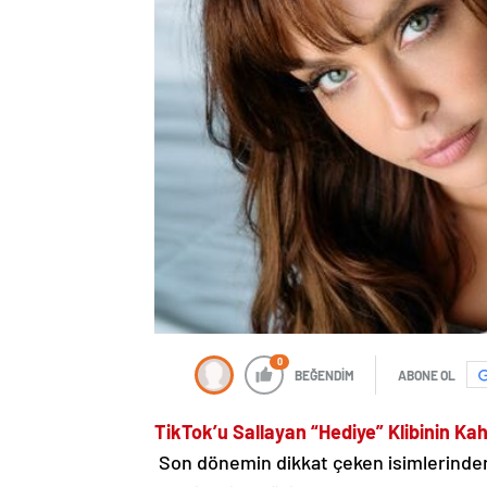
0
BEĞENDİM
ABONE OL
TikTok’u Sallayan “Hediye” Klibinin Kah
Son dönemin dikkat çeken isimlerinden 