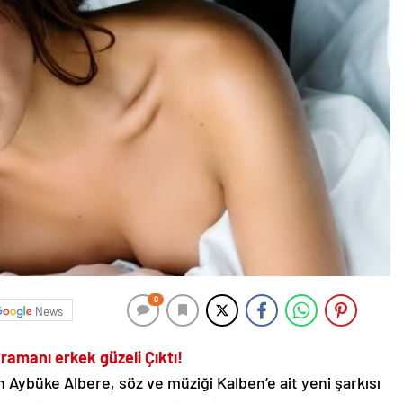
0
News
ramanı erkek güzeli Çıktı!
Aybüke Albere, söz ve müziği Kalben’e ait yeni şarkısı