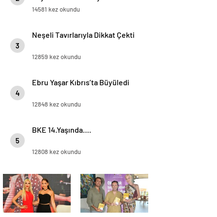
“Birlikte Son Sahnede, Son
14581 kez okundu
Röportajda!”
Neşeli Tavırlarıyla Dikkat Çekti
3
12859 kez okundu
Ebru Yaşar Kıbrıs’ta Büyüledi
4
12848 kez okundu
BKE 14.Yaşında….
5
12808 kez okundu