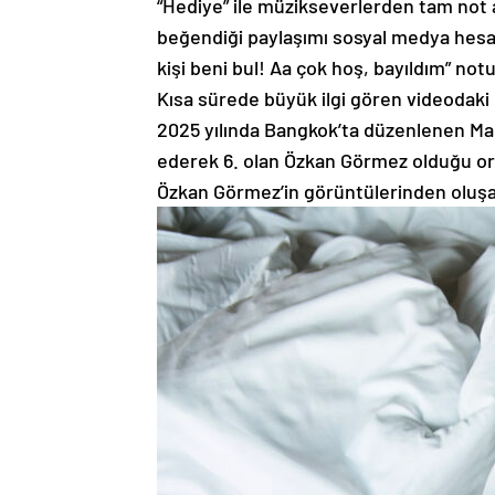
“Hediye” ile müzikseverlerden tam not a
beğendiği paylaşımı sosyal medya hesab
kişi beni bul! Aa çok hoş, bayıldım” not
Kısa sürede büyük ilgi gören videodaki 
2025 yılında Bangkok’ta düzenlenen Man
ederek 6. olan Özkan Görmez olduğu ortay
Özkan Görmez’in görüntülerinden oluşa