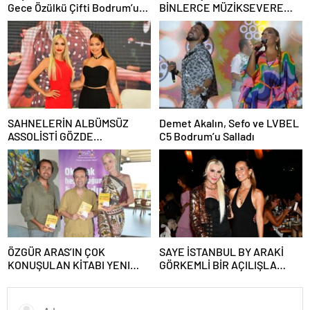
Gece Özülkü Çifti Bodrum’u
BİNLERCE MÜZİKSEVERE
Büyüledi
UNUTULMAZ BİR GECE
YAŞATTI!
SAHNELERİN ALBÜMSÜZ
Demet Akalın, Sefo ve LVBEL
ASSOLİSTİ GÖZDE
C5 Bodrum’u Salladı
DEMİRBİLEK, NR1
MAGAZİN’DE: “SON ASSOLİST
OLARAK VAR OLACAĞIM!”
ÖZGÜR ARAS’IN ÇOK
SAYE İSTANBUL BY ARAKİ
KONUŞULAN KİTABI YENI
GÖRKEMLİ BİR AÇILIŞLA
BASKISINI TITANIC LUXURY
KAPILARINI AÇTI!
COLLECTION BODRUM’DA
KUTLADI