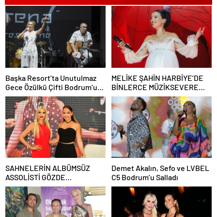
Başka Resort’ta Unutulmaz
MELİKE ŞAHİN HARBİYE’DE
Gece Özülkü Çifti Bodrum’u
BİNLERCE MÜZİKSEVERE
Büyüledi
UNUTULMAZ BİR GECE
YAŞATTI!
SAHNELERİN ALBÜMSÜZ
Demet Akalın, Sefo ve LVBEL
ASSOLİSTİ GÖZDE
C5 Bodrum’u Salladı
DEMİRBİLEK, NR1
MAGAZİN’DE: “SON ASSOLİST
OLARAK VAR OLACAĞIM!”