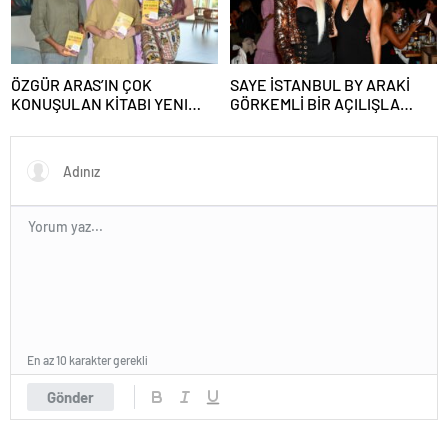
ÖZGÜR ARAS’IN ÇOK
SAYE İSTANBUL BY ARAKİ
KONUŞULAN KİTABI YENI
GÖRKEMLİ BİR AÇILIŞLA
BASKISINI TITANIC LUXURY
KAPILARINI AÇTI!
COLLECTION BODRUM’DA
KUTLADI
En az 10 karakter gerekli
Gönder