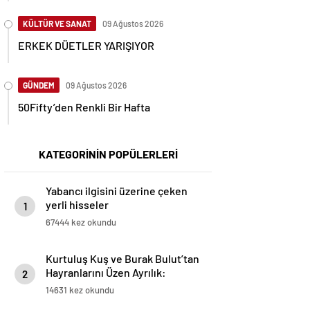
KÜLTÜR VE SANAT
09 Ağustos 2026
ERKEK DÜETLER YARIŞIYOR
GÜNDEM
09 Ağustos 2026
50Fifty’den Renkli Bir Hafta
KATEGORİNİN POPÜLERLERİ
Yabancı ilgisini üzerine çeken
yerli hisseler
1
67444 kez okundu
Kurtuluş Kuş ve Burak Bulut’tan
Hayranlarını Üzen Ayrılık:
2
“Birlikte Son Sahnede, Son
14631 kez okundu
Röportajda!”