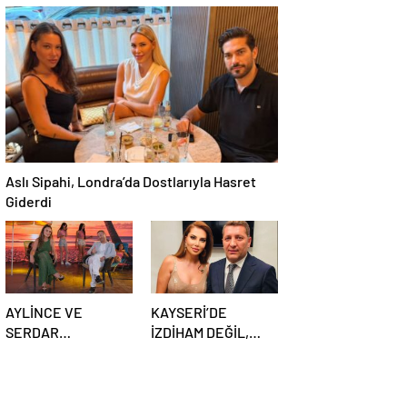
DUYGU YÜKLÜ ŞİİR:
SEMİH HOT
“Bir Attila İlhan
YAŞGÜNÜNÜ SANAT
şiirinden çıkmıştı
VE CEMİYET
sanki”
DÜNYASININ ÜNLÜ
İSİMLERİYLE
KUTLADI!
Aslı Sipahi, Londra’da Dostlarıyla Hasret
Giderdi
AYLİNCE VE
KAYSERİ’DE
SERDAR
İZDİHAM DEĞİL,
ORTAÇ’TAN YAZA
REKOR VARDI! 195
“ROMANTİK AŞK”
BİN KİŞİ
BOMBASI!