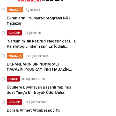
MAGAZİN
7 gün önce
Ekranların 1 Numaralı programı NR1
Magazin
GÜNDEM
23 gün önce
“Sarışınım” İlk Kez NR1 Magazin’de! Dila
Kalafatoğlu’ndan Yazın En İddialı
Yorumu
MAGAZİN
09 Ağustos 2026
EKRANLARIN BİR NUMARALI
MAGAZİN PROGRAMI NR1 MAGAZİN
YİNE GÜNDEMİ SALLAYACAK
GENEL
09 Ağustos 2026
Ödüllere Doymayan Başarılı Yapımcı
Suat Yanç’a Bir Büyük Ödül Daha!
GÜNDEM
09 Ağustos 2026
Dora & Ahmet Altınbaşak çifti