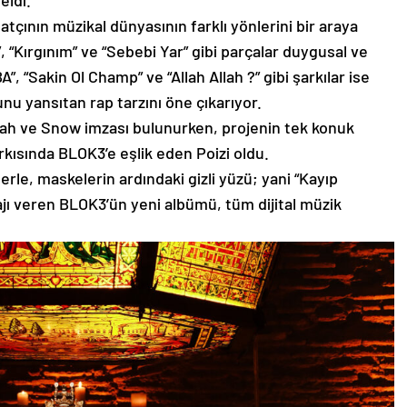
eldi.
tçının müzikal dünyasının farklı yönlerini bir araya
, “Kırgınım” ve “Sebebi Yar” gibi parçalar duygusal ve
, “Sakin Ol Champ” ve “Allah Allah ?” gibi şarkılar ise
u yansıtan rap tarzını öne çıkarıyor.
h ve Snow imzası bulunurken, projenin tek konuk
rkısında BLOK3’e eşlik eden Poizi oldu.
erle, maskelerin ardındaki gizli yüzü; yani “Kayıp
ı veren BLOK3’ün yeni albümü, tüm dijital müzik