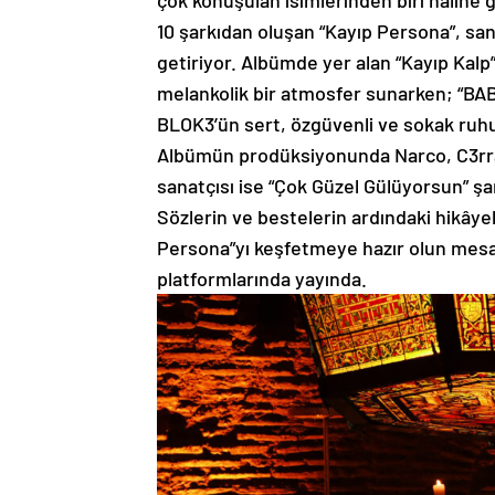
çok konuşulan isimlerinden biri haline g
10 şarkıdan oluşan “Kayıp Persona”, sana
getiriyor. Albümde yer alan “Kayıp Kalp”
melankolik bir atmosfer sunarken; “BABA”
BLOK3’ün sert, özgüvenli ve sokak ruhun
Albümün prodüksiyonunda Narco, C3rra
sanatçısı ise “Çok Güzel Gülüyorsun” şa
Sözlerin ve bestelerin ardındaki hikâyel
Persona”yı keşfetmeye hazır olun mesaj
platformlarında yayında.