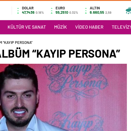
DOLAR
EURO
ALTIN
47,7436
55,2510
6.660,55
0.18%
0.32%
2,59
KÜLTÜR VE SANAT
MÜZIK
VIDEO HABER
TELEVIZY
M “KAYIP PERSONA”
ALBÜM “KAYIP PERSONA”