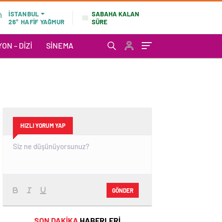
SABAHA KALAN
İSTANBUL
SÜRE
26°
HAFİF YAĞMUR
ON – DIZI
SINEMA
HIZLI YORUM YAP
GÖNDER
SON DAKİKA
HABERLERİ