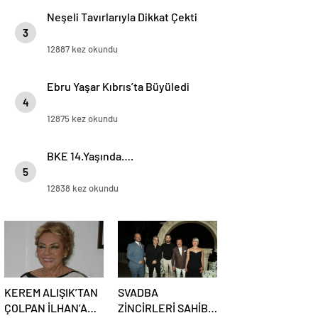
Neşeli Tavırlarıyla Dikkat Çekti
3
12887 kez okundu
Ebru Yaşar Kıbrıs’ta Büyüledi
4
12875 kez okundu
BKE 14.Yaşında….
5
12838 kez okundu
KEREM ALIŞIK’TAN
SVADBA
ÇOLPAN İLHAN’A
ZİNCİRLERİ SAHİBİ