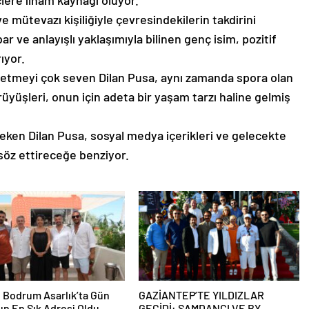
çlere ilham kaynağı oluyor.
e mütevazı kişiliğiyle çevresindekilerin takdirini
r ve anlayışlı yaklaşımıyla bilinen genç isim, pozitif
ıyor.
fetmeyi çok seven Dilan Pusa, aynı zamanda spora olan
ürüyüşleri, onun için adeta bir yaşam tarzı haline gelmiş
 çeken Dilan Pusa, sosyal medya içerikleri ve gelecekte
 söz ettireceğe benziyor.
 Bodrum Asarlık’ta Gün
GAZİANTEP’TE YILDIZLAR
ın En Şık Adresi Oldu
GEÇİDİ: ŞAMDANCI VE BY