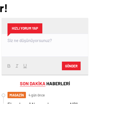
r!
HIZLI YORUM YAP
GÖNDER
SON DAKİKA
HABERLERİ
MAGAZİN
4 gün önce
Ekranların 1 Numaralı programı NR1
Magazin
GÜNDEM
20 gün önce