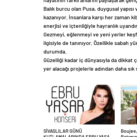
hayatının farklı anlarını paylaşarak gen
Balık burcu olan Pusa, duygusal yapısı v
kazanıyor. İnsanlara karşı her zaman kiba
enerjisi ve içtenliğiyle hayranlık uyandır
Gezmeyi, eğlenmeyi ve yeni yerler keş
ilgisiyle de tanınıyor. Özellikle sabah y
durumda.
Güzelliği kadar iç dünyasıyla da dikkat
yer alacağı projelerle adından daha sık
SİVASLILAR GÜNÜ
Boujee,
KUTLAMALARINDA EBRU YAŞAR
Batımın