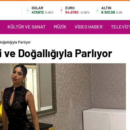
DOLAR
EURO
ALTIN
47,5972
54,9780
6.501,58
0.06%
-0.08%
0,08
KÜLTÜR VE SANAT
MÜZIK
VIDEO HABER
TELEVIZY
oğallığıyla Parlıyor
 ve Doğallığıyla Parlıyor