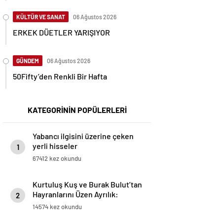
KÜLTÜR VE SANAT
06 Ağustos 2026
ERKEK DÜETLER YARIŞIYOR
GÜNDEM
06 Ağustos 2026
50Fifty’den Renkli Bir Hafta
KATEGORİNİN POPÜLERLERİ
Yabancı ilgisini üzerine çeken
yerli hisseler
1
67412 kez okundu
Kurtuluş Kuş ve Burak Bulut’tan
Hayranlarını Üzen Ayrılık:
2
“Birlikte Son Sahnede, Son
14574 kez okundu
Röportajda!”