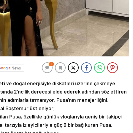
0
News
feti ve doğal enerjisiyle dikkatleri üzerine çekmeye
asında 2’ncilik derecesi elde ederek adından söz ettiren
n adımlarla tırmanıyor. Pusa’nın menajerliğini,
lal Baştemur üstleniyor.
an Pusa, özellikle günlük vloglarıyla geniş bir takipçi
l tarzıyla izleyicileriyle güçlü bir bağ kuran Pusa,