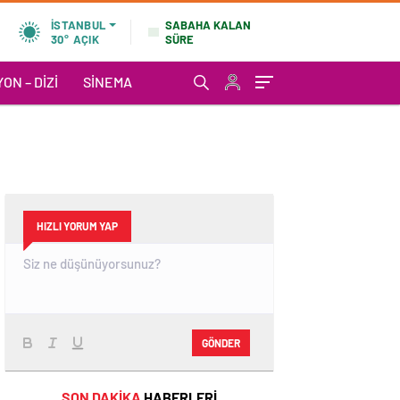
SABAHA KALAN
İSTANBUL
SÜRE
30°
AÇIK
ON – DIZI
SINEMA
HIZLI YORUM YAP
GÖNDER
SON DAKİKA
HABERLERİ