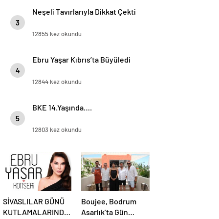
Neşeli Tavırlarıyla Dikkat Çekti
3
12855 kez okundu
Ebru Yaşar Kıbrıs’ta Büyüledi
4
12844 kez okundu
BKE 14.Yaşında….
5
12803 kez okundu
SİVASLILAR GÜNÜ
Boujee, Bodrum
KUTLAMALARINDA
Asarlık’ta Gün