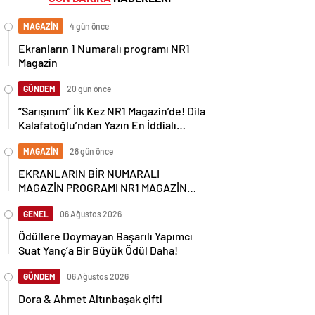
MAGAZİN
4 gün önce
Ekranların 1 Numaralı programı NR1
Magazin
GÜNDEM
20 gün önce
“Sarışınım” İlk Kez NR1 Magazin’de! Dila
Kalafatoğlu’ndan Yazın En İddialı
Yorumu
MAGAZİN
28 gün önce
EKRANLARIN BİR NUMARALI
MAGAZİN PROGRAMI NR1 MAGAZİN
YİNE GÜNDEMİ SALLAYACAK
GENEL
06 Ağustos 2026
Ödüllere Doymayan Başarılı Yapımcı
Suat Yanç’a Bir Büyük Ödül Daha!
GÜNDEM
06 Ağustos 2026
Dora & Ahmet Altınbaşak çifti