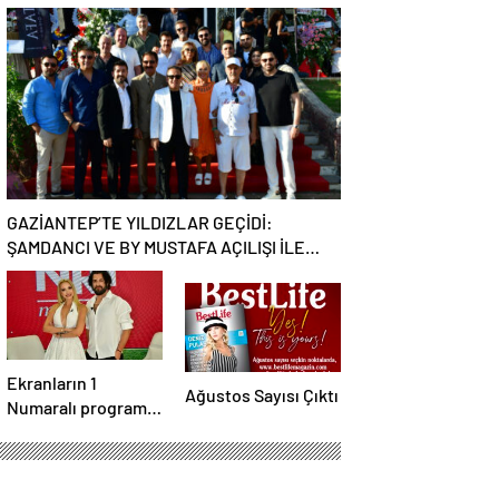
EBRU YAŞAR
Batımının En Şık
RÜZGARI ESECEK!
Adresi Oldu
GAZİANTEP’TE YILDIZLAR GEÇİDİ:
ŞAMDANCI VE BY MUSTAFA AÇILIŞI İLE
GREEN PARK’TA GÖRKEMLİ GALA
Ekranların 1
Ağustos Sayısı Çıktı
Numaralı programı
NR1 Magazin