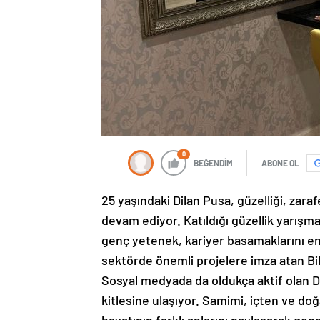
0
BEĞENDİM
ABONE OL
25 yaşındaki Dilan Pusa, güzelliği, zara
devam ediyor. Katıldığı güzellik yarışm
genç yetenek, kariyer basamaklarını emi
sektörde önemli projelere imza atan Bi
Sosyal medyada da oldukça aktif olan Dil
kitlesine ulaşıyor. Samimi, içten ve doğa