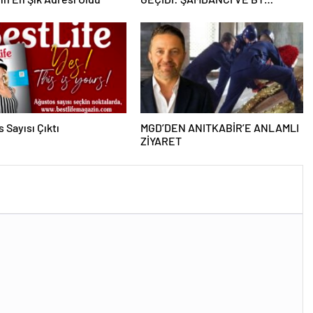
MUSTAFA AÇILIŞI İLE GREEN
PARK’TA GÖRKEMLİ GALA
 Sayısı Çıktı
MGD’DEN ANITKABİR’E ANLAMLI
ZİYARET