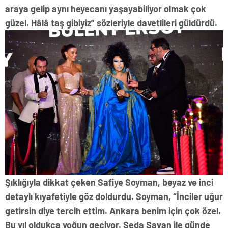
araya gelip aynı heyecanı yaşayabiliyor olmak çok
güzel. Hâlâ taş gibiyiz” sözleriyle davetlileri güldürdü.
Şıklığıyla dikkat çeken Safiye Soyman, beyaz ve inci
detaylı kıyafetiyle göz doldurdu. Soyman, “İnciler uğur
getirsin diye tercih ettim. Ankara benim için çok özel.
Bu yıl oldukça yoğun geçiyor. Seda Sayan ile günde