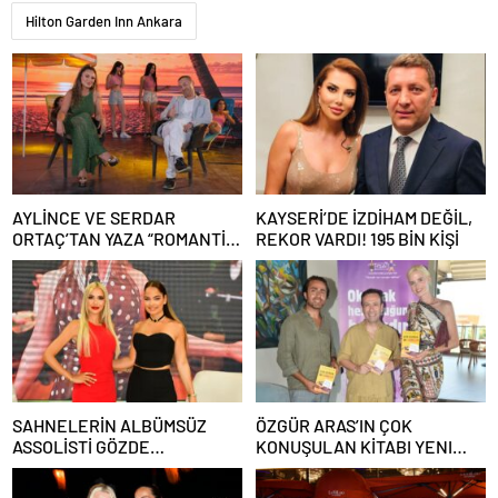
Hilton Garden Inn Ankara
AYLİNCE VE SERDAR
KAYSERİ’DE İZDİHAM DEĞİL,
ORTAÇ’TAN YAZA “ROMANTİK
REKOR VARDI! 195 BİN KİŞİ
AŞK” BOMBASI!
SAHNELERİN ALBÜMSÜZ
ÖZGÜR ARAS’IN ÇOK
ASSOLİSTİ GÖZDE
KONUŞULAN KİTABI YENI
DEMİRBİLEK, NR1
BASKISINI TITANIC LUXURY
MAGAZİN’DE: “SON ASSOLİST
COLLECTION BODRUM’DA