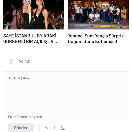
OLARAK VAR OLACAĞIM!”
KUTLADI
SAYE İSTANBUL BY ARAKİ
Yapımcı Suat Yanç’a Sürpriz
GÖRKEMLİ BİR AÇILIŞLA
Doğum Günü Kutlaması!
KAPILARINI AÇTI!
En az 10 karakter gerekli
Gönder