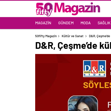
MAGAZIN
GÜNDEM
MODA
SAĞLIK
50fifty Magazin
Kültür ve Sanat
D&R, Çeşme’de k
D&R, Çeşme’de kült