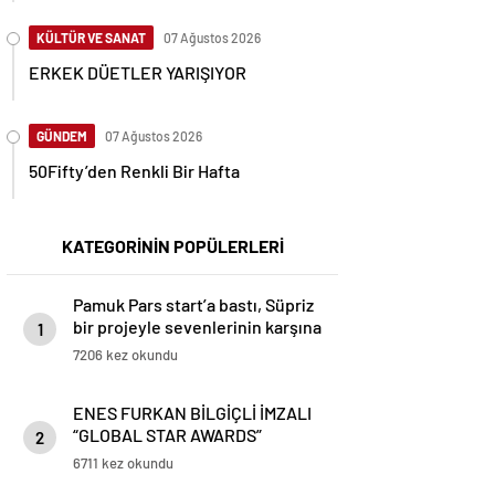
KÜLTÜR VE SANAT
07 Ağustos 2026
ERKEK DÜETLER YARIŞIYOR
GÜNDEM
07 Ağustos 2026
50Fifty’den Renkli Bir Hafta
KATEGORİNİN POPÜLERLERİ
Pamuk Pars start’a bastı, Süpriz
bir projeyle sevenlerinin karşına
1
cıkmaya hazırlanıyor
7206 kez okundu
ENES FURKAN BİLGİÇLİ İMZALI
“GLOBAL STAR AWARDS”
2
GÖRKEMLİ TÖRENLE
6711 kez okundu
SAHİPLERİNİ BULDU