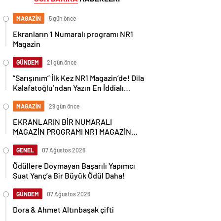
MAGAZİN
5 gün önce
Ekranların 1 Numaralı programı NR1
Magazin
GÜNDEM
21 gün önce
“Sarışınım” İlk Kez NR1 Magazin’de! Dila
Kalafatoğlu’ndan Yazın En İddialı
Yorumu
MAGAZİN
29 gün önce
EKRANLARIN BİR NUMARALI
MAGAZİN PROGRAMI NR1 MAGAZİN
YİNE GÜNDEMİ SALLAYACAK
GENEL
07 Ağustos 2026
Ödüllere Doymayan Başarılı Yapımcı
Suat Yanç’a Bir Büyük Ödül Daha!
GÜNDEM
07 Ağustos 2026
Dora & Ahmet Altınbaşak çifti