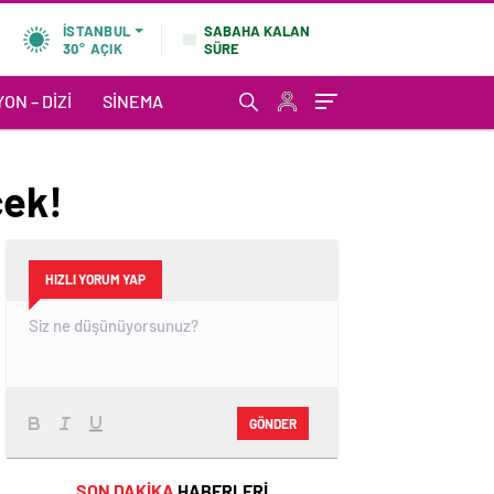
SABAHA KALAN
İSTANBUL
SÜRE
30°
AÇIK
ON – DIZI
SINEMA
cek!
HIZLI YORUM YAP
GÖNDER
SON DAKİKA
HABERLERİ