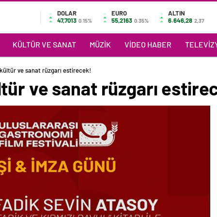
DOLAR
EURO
ALTIN
47,7013
55,2163
6.646,28
0.15%
0.35%
2,37
KÜLTÜR VE SANAT
MÜZIK
VIDEO HABER
TELEVIZY
ültür ve sanat rüzgarı estirecek!
ür ve sanat rüzgarı estire