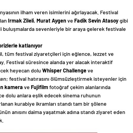
nyasının ilham veren isimlerini ağırlayacak. Festival
olan
Irmak Zileli
,
Murat Aygen
ve
Fadik Sevin Atasoy
gibi
li buluşmalarda sevenleriyle bir araya gelerek festivale
izlerle katlanıyor
, tüm festival ziyaretçileri için eğlence, lezzet ve
y. Festival süresince alanda yer alacak interaktif
ürecek heyecan dolu
Whisper Challenge
ve
en; festival hatırasını ölümsüzleştirmek isteyenler için
en kamera
ve
Fujifilm
fotoğraf çekim alanlarında
nce dolu anlara eşlik edecek sinema ruhunun
lanan kurabiye ikramları standı tam bir şölene
ünün anısını daima yaşatmak adına standı ziyaret eden
k.