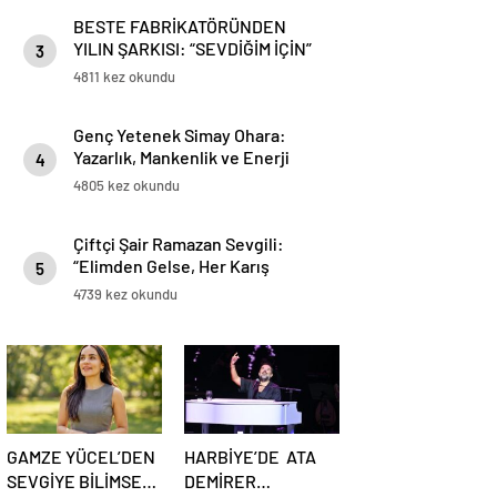
BESTE FABRİKATÖRÜNDEN
YILIN ŞARKISI: “SEVDİĞİM İÇİN”
3
4811 kez okundu
Genç Yetenek Simay Ohara:
Yazarlık, Mankenlik ve Enerji
4
Terapisinde Yeni Ufuklar Açıyor
4805 kez okundu
Çiftçi Şair Ramazan Sevgili:
“Elimden Gelse, Her Karış
5
Toprağa Buğday Eker Gibi Kitap
4739 kez okundu
Ekerdim”
GAMZE YÜCEL’DEN
HARBİYE’DE ATA
SEVGİYE BİLİMSEL
DEMİRER