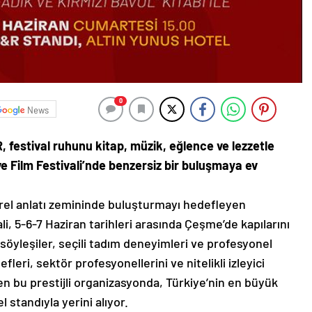
0
News
, festival ruhunu kitap, müzik, eğlence ve lezzetle
ve Film Festivali’nde benzersiz bir buluşmaya ev
ürel anlatı zemininde buluşturmayı hedefleyen
i, 5-6-7 Haziran tarihleri arasında Çeşme’de kapılarını
 söyleşiler, seçili tadım deneyimleri ve profesyonel
fleri, sektör profesyonellerini ve nitelikli izleyici
iren bu prestijli organizasyonda, Türkiye’nin en büyük
 standıyla yerini alıyor.