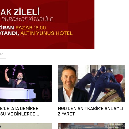
&R
E’DE ATA DEMİRER
MGD’DEN ANITKABİR’E ANLAMLI
OSU VE BİNLERCE
ZİYARET
HA