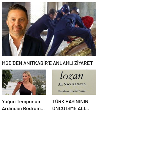
BAKIŞ
GAZİNOSU VE
BİNLERCE
KAHKAHA
MGD’DEN ANITKABİR’E ANLAMLI ZİYARET
Yoğun Temponun
TÜRK BASINININ
Ardından Bodrum
ÖNCÜ İSMİ: ALİ
Molası
NACİ KARACAN
KARACAN
KALEMİNİ
BAĞIMSIZLIK İÇİN