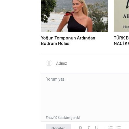
Yoğun Temponun Ardından
TÜRK B
Bodrum Molası
NACİ 
KALEMİ
KULLA
En az 10 karakter gerekli
Gönder