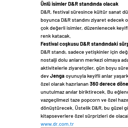
Ünlü isimler D&R standında olacak
D&R, festival süresince kültür sanat dü
boyunca D&R standını ziyaret edecek 
çok değerli isimler, düzenlenecek keyif
renk katacak.
Festival coşkusu D&R standındaki sürpr
D&R standı, sadece yetişkinler için değil
nostalji dolu anların merkezi olmaya ada
aktivitelerle ziyaretçiler, gün boyu s
dev
Jenga
oyunuyla keyifli anlar yaşark
özel olarak hazırlanan
360 derece dön
unutulmaz anılar biriktirecek. Bu eğle
vazgeçilmezi taze popcorn ve özel hazır
dönüştürecek. Üstelik D&R, bu güzel g
kitapseverlere özel sürprizleri de olaca
www.dr.com.tr