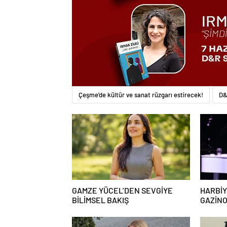
Çeşme’de kültür ve sanat rüzgarı estirecek!
D
GAMZE YÜCEL’DEN SEVGİYE
HARBİY
BİLİMSEL BAKIŞ
GAZİN
KAHKA