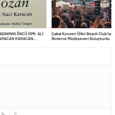
ASINININ ÖNCÜ İSMİ: ALİ
Çakal Konseri Ülfet Beach Club’ta
KARACAN KARACAN
Binlerce Müzikseveri Buluşturdu
Nİ BAĞIMSIZLIK İÇİN
NDI