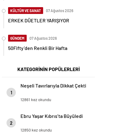
KÜLTÜR VE SANAT
07 Ağustos 2026
ERKEK DÜETLER YARIŞIYOR
GÜNDEM
07 Ağustos 2026
50Fifty’den Renkli Bir Hafta
KATEGORİNİN POPÜLERLERİ
Neşeli Tavırlarıyla Dikkat Çekti
1
12861 kez okundu
Ebru Yaşar Kıbrıs’ta Büyüledi
2
12850 kez okundu