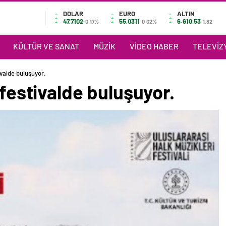
DOLAR
EURO
ALTIN
47,7102
55,0311
6.610,53
0.17%
0.02%
1,82
KÜLTÜR VE SANAT
MÜZIK
VIDEO HABER
TELEVIZY
ivalde buluşuyor.
 festivalde buluşuyor.