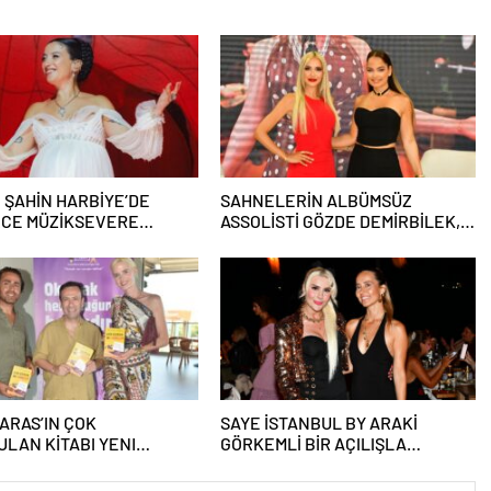
 ŞAHİN HARBİYE’DE
SAHNELERİN ALBÜMSÜZ
RCE MÜZİKSEVERE
ASSOLİSTİ GÖZDE DEMİRBİLEK,
MAZ BİR GECE YAŞATTI!
NR1 MAGAZİN’DE: “SON ASSOLİST
OLARAK VAR OLACAĞIM!”
ARAS’IN ÇOK
SAYE İSTANBUL BY ARAKİ
LAN KİTABI YENI
GÖRKEMLİ BİR AÇILIŞLA
INI TITANIC LUXURY
KAPILARINI AÇTI!
CTION BODRUM’DA