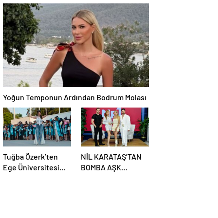
ANLAMLI ZİYARET
Kalafatoğlu’ndan
Yazın En İddialı
Yorumu
Yoğun Temponun Ardından Bodrum Molası
Tuğba Özerk’ten
NİL KARATAŞ’TAN
Ege Üniversitesi
BOMBA AŞK
Mezuniyetinde “Efe”
İTİRAFI: “BEN AŞK
Fırtınası! Gençler
KADINIYIM, ÜNLÜ
Coşkuyu Zirveye
BİR SEVGİLİ
Taşıdı
İSTİYORUM!”