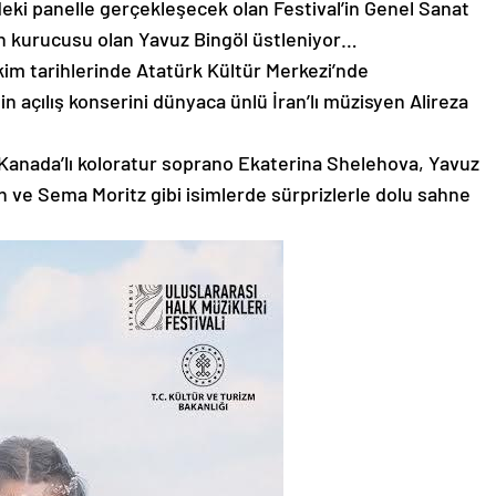
ki panelle gerçekleşecek olan Festival’in Genel Sanat
in kurucusu olan Yavuz Bingöl üstleniyor…
Ekim tarihlerinde Atatürk Kültür Merkezi’nde
in açılış konserini dünyaca ünlü İran’lı müzisyen Alireza
Kanada’lı koloratur soprano Ekaterina Shelehova, Yavuz
n ve Sema Moritz gibi isimlerde sürprizlerle dolu sahne