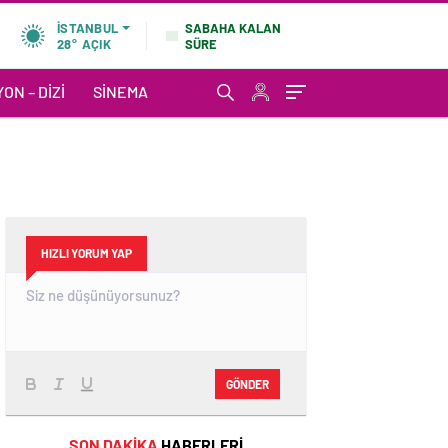
SABAHA KALAN
İSTANBUL
SÜRE
28°
AÇIK
ON – DIZI
SINEMA
HIZLI YORUM YAP
GÖNDER
SON DAKİKA
HABERLERİ