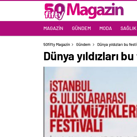
MAGAZIN
GÜNDEM
MODA
SAĞLIK
50fifty Magazin
Gündem
Dünya yıldızları bu fest
Dünya yıldızları bu