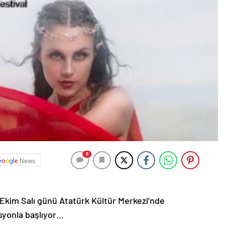
0
News
 1 Ekim Salı günü Atatürk Kültür Merkezi’nde
yonla başlıyor…