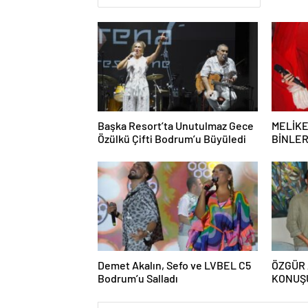
Başka Resort’ta Unutulmaz Gece
MELİKE
Özülkü Çifti Bodrum’u Büyüledi
BİNLE
UNUTUL
Demet Akalın, Sefo ve LVBEL C5
ÖZGÜR 
Bodrum’u Salladı
KONUŞU
BASKIS
COLLE