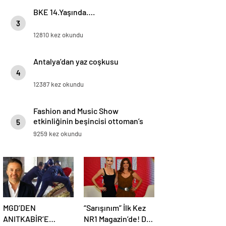
BKE 14.Yaşında….
3
12810 kez okundu
Antalya’dan yaz coşkusu
4
12387 kez okundu
Fashion and Music Show
etkinliğinin beşincisi ottoman’s
5
lıfe hotel deluxe’de gerçekleşti.
9259 kez okundu
MGD’DEN
“Sarışınım” İlk Kez
ANITKABİR’E
NR1 Magazin’de! Dila