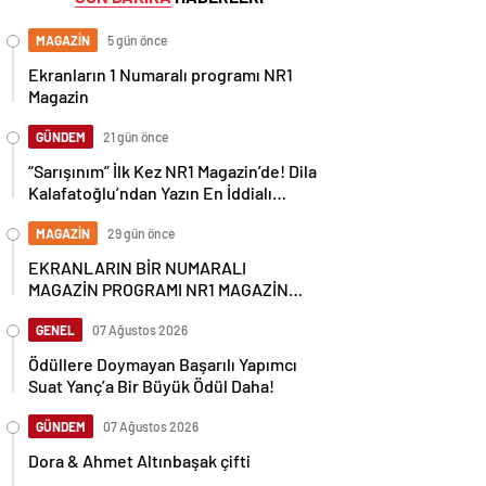
MAGAZİN
5 gün önce
Ekranların 1 Numaralı programı NR1
Magazin
GÜNDEM
21 gün önce
“Sarışınım” İlk Kez NR1 Magazin’de! Dila
Kalafatoğlu’ndan Yazın En İddialı
Yorumu
MAGAZİN
29 gün önce
EKRANLARIN BİR NUMARALI
MAGAZİN PROGRAMI NR1 MAGAZİN
YİNE GÜNDEMİ SALLAYACAK
GENEL
07 Ağustos 2026
Ödüllere Doymayan Başarılı Yapımcı
Suat Yanç’a Bir Büyük Ödül Daha!
GÜNDEM
07 Ağustos 2026
Dora & Ahmet Altınbaşak çifti