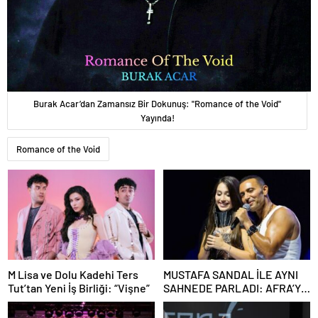
Burak Acar’dan Zamansız Bir Dokunuş: "Romance of the Void"
Yayında!
Romance of the Void
M Lisa ve Dolu Kadehi Ters
MUSTAFA SANDAL İLE AYNI
Tut’tan Yeni İş Birliği: “Vişne”
SAHNEDE PARLADI: AFRA’YA
HARBİYE’DE BÜYÜK ALKIŞ