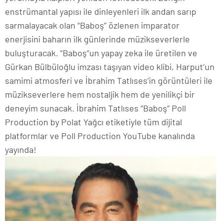
enstrümantal yapısı ile dinleyenleri ilk andan sarıp
sarmalayacak olan “Baboş” özlenen imparator
enerjisini baharın ilk günlerinde müzikseverlerle
buluşturacak. “Baboş”un yapay zeka ile üretilen ve
Gürkan Bülbüloğlu imzası taşıyan video klibi, Harput’un
samimi atmosferi ve İbrahim Tatlıses’in görüntüleri ile
müzikseverlere hem nostaljik hem de yenilikçi bir
deneyim sunacak. İbrahim Tatlıses “Baboş” Poll
Production by Polat Yağcı etiketiyle tüm dijital
platformlar ve Poll Production YouTube kanalında
yayında!