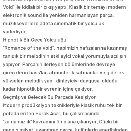
Void” ile iddialı bir çıkış yaptı. Klasik bir temayı modern
elektronik sound ile yeniden harmanlayan parça,
müzikseverlere adeta sinematik bir yolculuk
vadediyor.
Hipnotik Bir Gece Yolculuğu
“Romance of the Void”, hepimizin hafızalarına kazınmış
tanıdık bir melodinin etkileyici vokal yorumuyla açılışını
yapıyor. Parçanın ilerleyen bölümlerinde devreye
giren derin bass’lar, atmosferik katmanlar ve giderek
yükselen melodik yapı, dinleyiciyi duygusal olduğu
kadar hipnotik bir evrenin içine çekiyor.
Geçmiş ve Gelecek Bu Parçada Kesişiyor
Modern prodüksiyon teknikleriyle klasik ruhu tek bir
potada eriten Burak Acar, bu çalışmasında
“zamansızlık” kavramını ön plana çıkarıyor. Güçlü bir
gece hissiyatı uyandıran parça, kulüplerin enerjisinden