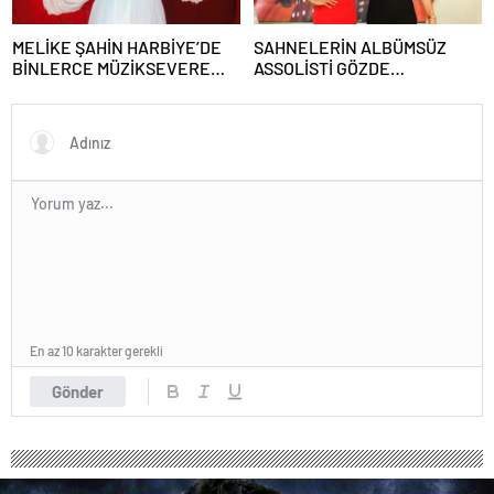
MELİKE ŞAHİN HARBİYE’DE
SAHNELERİN ALBÜMSÜZ
BİNLERCE MÜZİKSEVERE
ASSOLİSTİ GÖZDE
UNUTULMAZ BİR GECE
DEMİRBİLEK, NR1
YAŞATTI!
MAGAZİN’DE: “SON ASSOLİST
OLARAK VAR OLACAĞIM!”
En az 10 karakter gerekli
Gönder