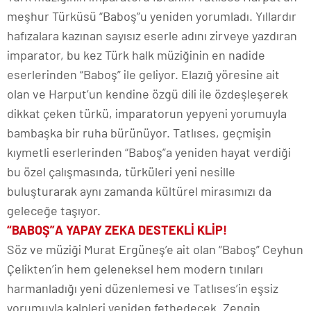
meşhur Türküsü “Baboş”u yeniden yorumladı. Yıllardır
hafızalara kazınan sayısız eserle adını zirveye yazdıran
imparator, bu kez Türk halk müziğinin en nadide
eserlerinden “Baboş” ile geliyor. Elazığ yöresine ait
olan ve Harput’un kendine özgü dili ile özdeşleşerek
dikkat çeken türkü, imparatorun yepyeni yorumuyla
bambaşka bir ruha bürünüyor. Tatlıses, geçmişin
kıymetli eserlerinden “Baboş”a yeniden hayat verdiği
bu özel çalışmasında, türküleri yeni nesille
buluşturarak aynı zamanda kültürel mirasımızı da
geleceğe taşıyor.
“BABOŞ”A YAPAY ZEKA DESTEKLİ KLİP!
Söz ve müziği Murat Ergüneş’e ait olan “Baboş” Ceyhun
Çelikten’in hem geleneksel hem modern tınıları
harmanladığı yeni düzenlemesi ve Tatlıses’in eşsiz
yorumuyla kalpleri yeniden fethedecek. Zengin