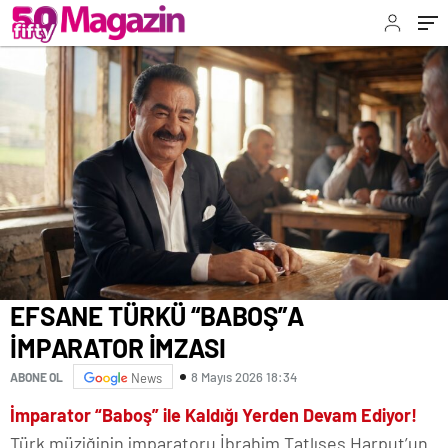
EFSANE TÜRKÜ “BABOŞ”A
İMPARATOR İMZASI
8 Mayıs 2026 18:34
ABONE OL
News
İmparator “Baboş” ile Kaldığı Yerden Devam Ediyor!
Türk müziğinin imparatoru İbrahim Tatlıses Harput’un