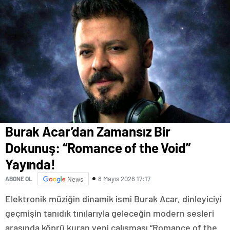
Burak Acar’dan Zamansız Bir
Dokunuş: “Romance of the Void”
Yayında!
8 Mayıs 2026 17:17
ABONE OL
News
Elektronik müziğin dinamik ismi Burak Acar, dinleyiciyi
geçmişin tanıdık tınılarıyla geleceğin modern sesleri
arasında köprü kuran yeni çalışması “Romance of the