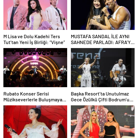
M Lisa ve Dolu Kadehi Ters
MUSTAFA SANDAL İLE AYNI
Tut’tan Yeni İş Birliği: “Vişne”
SAHNEDE PARLADI: AFRA’YA
HARBİYE’DE BÜYÜK ALKIŞ
Rubato Konser Serisi
Başka Resort’ta Unutulmaz
Müzikseverlerle Buluşmaya
Gece Özülkü Çifti Bodrum’u
Devam Ediyor
Büyüledi