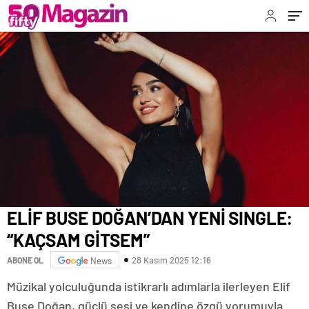
ELİF BUSE DOĞAN’DAN YENİ SINGLE:
“KAÇSAM GİTSEM”
28 Kasım 2025 12:16
ABONE OL
News
Müzikal yolculuğunda istikrarlı adımlarla ilerleyen Elif
Buse Doğan, güçlü sesi ve kendine özgü yorumuyla