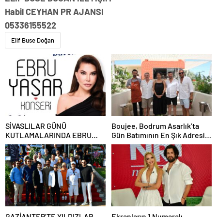
Habil CEYHAN PR AJANSI
05336155522
Elif Buse Doğan
SİVASLILAR GÜNÜ
Boujee, Bodrum Asarlık’ta
KUTLAMALARINDA EBRU
Gün Batımının En Şık Adresi
YAŞAR RÜZGARI ESECEK!
Oldu
GAZİANTEP’TE YILDIZLAR
Ekranların 1 Numaralı