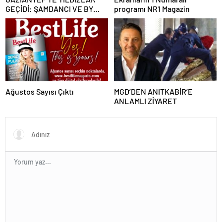
GEÇİDİ: ŞAMDANCI VE BY
programı NR1 Magazin
MUSTAFA AÇILIŞI İLE GREEN
PARK’TA GÖRKEMLİ GALA
Ağustos Sayısı Çıktı
MGD’DEN ANITKABİR’E
ANLAMLI ZİYARET