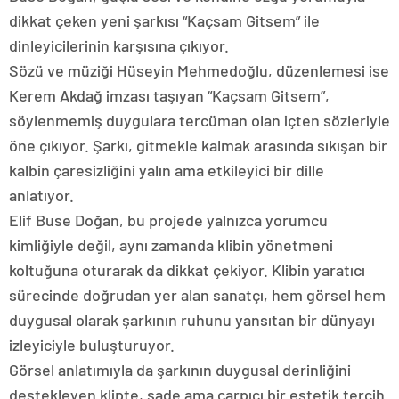
dikkat çeken yeni şarkısı “Kaçsam Gitsem” ile
dinleyicilerinin karşısına çıkıyor.
Sözü ve müziği Hüseyin Mehmedoğlu, düzenlemesi ise
Kerem Akdağ imzası taşıyan “Kaçsam Gitsem”,
söylenmemiş duygulara tercüman olan içten sözleriyle
öne çıkıyor. Şarkı, gitmekle kalmak arasında sıkışan bir
kalbin çaresizliğini yalın ama etkileyici bir dille
anlatıyor.
Elif Buse Doğan, bu projede yalnızca yorumcu
kimliğiyle değil, aynı zamanda klibin yönetmeni
koltuğuna oturarak da dikkat çekiyor. Klibin yaratıcı
sürecinde doğrudan yer alan sanatçı, hem görsel hem
duygusal olarak şarkının ruhunu yansıtan bir dünyayı
izleyiciyle buluşturuyor.
Görsel anlatımıyla da şarkının duygusal derinliğini
destekleyen klipte, sade ama çarpıcı bir estetik tercih