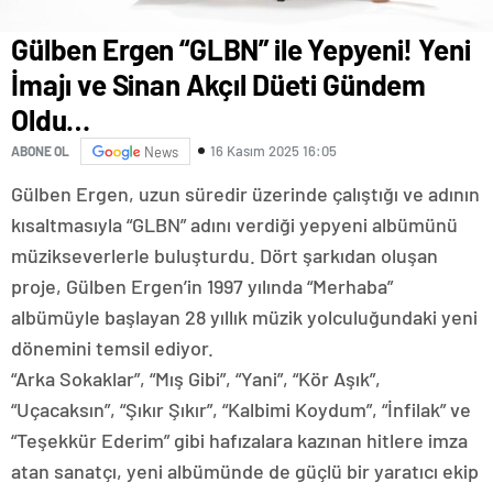
Gülben Ergen “GLBN” ile Yepyeni! Yeni
İmajı ve Sinan Akçıl Düeti Gündem
Oldu…
16 Kasım 2025 16:05
ABONE OL
News
Gülben Ergen, uzun süredir üzerinde çalıştığı ve adının
kısaltmasıyla “GLBN” adını verdiği yepyeni albümünü
müzikseverlerle buluşturdu. Dört şarkıdan oluşan
proje, Gülben Ergen’in 1997 yılında “Merhaba”
albümüyle başlayan 28 yıllık müzik yolculuğundaki yeni
dönemini temsil ediyor.
“Arka Sokaklar”, “Mış Gibi”, “Yani”, “Kör Aşık”,
“Uçacaksın”, “Şıkır Şıkır”, “Kalbimi Koydum”, “İnfilak” ve
“Teşekkür Ederim” gibi hafızalara kazınan hitlere imza
atan sanatçı, yeni albümünde de güçlü bir yaratıcı ekip