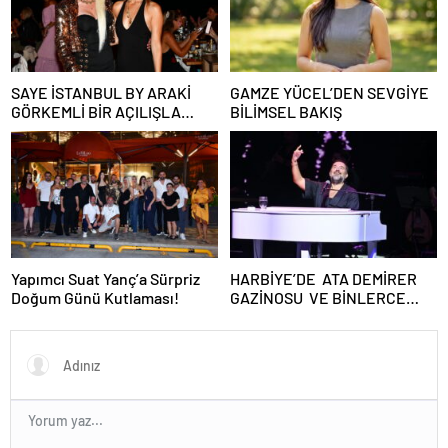
SAYE İSTANBUL BY ARAKİ
GAMZE YÜCEL’DEN SEVGİYE
GÖRKEMLİ BİR AÇILIŞLA
BİLİMSEL BAKIŞ
KAPILARINI AÇTI!
Yapımcı Suat Yanç’a Sürpriz
HARBİYE’DE ATA DEMİRER
Doğum Günü Kutlaması!
GAZİNOSU VE BİNLERCE
KAHKAHA