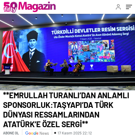
RESSAMLARINDAN ATATÜRK’E ÖZEL SERGİ**
**EMRULLAH TURANLI’DAN ANLAMLI
SPONSORLUK:TAŞYAPI’DA TÜRK
DÜNYASI RESSAMLARINDAN
ATATÜRK’E ÖZEL SERGİ**
17 Kasım 2025 22:12
ABONE OL
News