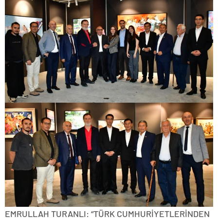
EMRULLAH TURANLI: “TÜRK CUMHURİYETLERİNDEN