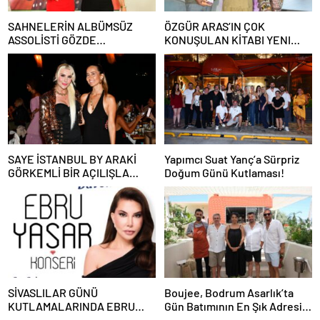
SAHNELERİN ALBÜMSÜZ
ÖZGÜR ARAS’IN ÇOK
ASSOLİSTİ GÖZDE
KONUŞULAN KİTABI YENI
DEMİRBİLEK, NR1
BASKISINI TITANIC LUXURY
MAGAZİN’DE: “SON ASSOLİST
COLLECTION BODRUM’DA
OLARAK VAR OLACAĞIM!”
KUTLADI
SAYE İSTANBUL BY ARAKİ
Yapımcı Suat Yanç’a Sürpriz
GÖRKEMLİ BİR AÇILIŞLA
Doğum Günü Kutlaması!
KAPILARINI AÇTI!
SİVASLILAR GÜNÜ
Boujee, Bodrum Asarlık’ta
KUTLAMALARINDA EBRU
Gün Batımının En Şık Adresi
YAŞAR RÜZGARI ESECEK!
Oldu