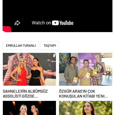
EMRULLAH TURANLI
TAŞYAPI
SAHNELERİN ALBÜMSÜZ
ÖZGÜR ARAS’IN ÇOK
ASSOLİSTİ GÖZDE
KONUŞULAN KİTABI YENI
DEMİRBİLEK, NR1
BASKISINI TITANIC LUXURY
MAGAZİN’DE: “SON ASSOLİST
COLLECTION BODRUM’DA
OLARAK VAR OLACAĞIM!”
KUTLADI