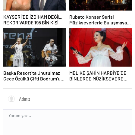
KAYSERİ’DE İZDİHAM DEĞİL,
Rubato Konser Serisi
REKOR VARDI! 195 BİN KİŞİ
Müzikseverlerle Buluşmaya
Devam Ediyor
Başka Resort’ta Unutulmaz
MELİKE ŞAHİN HARBİYE’DE
Gece Özülkü Çifti Bodrum’u
BİNLERCE MÜZİKSEVERE
Büyüledi
UNUTULMAZ BİR GECE
YAŞATTI!