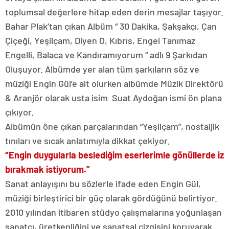
toplumsal değerlere hitap eden derin mesajlar taşıyor.
Bahar Plak’tan çıkan Albüm “ 30 Dakika, Şakşakçı, Çan
Çiçeği, Yeşilçam, Diyen O, Kıbrıs, Engel Tanımaz
Engelli, Balaca ve Kandıramıyorum “ adlı 9 Şarkıdan
Oluşuyor. Albümde yer alan tüm şarkıların söz ve
müziği Engin Gül’e ait olurken albümde Müzik Direktörü
& Aranjör olarak usta isim Suat Aydoğan ismi ön plana
çıkıyor.
Albümün öne çıkan parçalarından “Yeşilçam”, nostaljik
tınıları ve sıcak anlatımıyla dikkat çekiyor.
“Engin duygularla beslediğim eserlerimle gönüllerde iz
bırakmak istiyorum.”
Sanat anlayışını bu sözlerle ifade eden Engin Gül,
müziği birleştirici bir güç olarak gördüğünü belirtiyor.
2010 yılından itibaren stüdyo çalışmalarına yoğunlaşan
sanatçı, üretkenliğini ve sanatsal çizgisini koruyarak