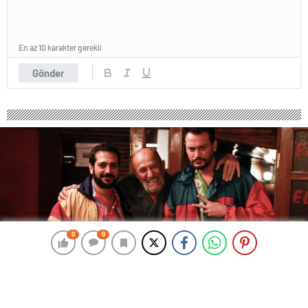
En az 10 karakter gerekli
Gönder
0
0
0
0