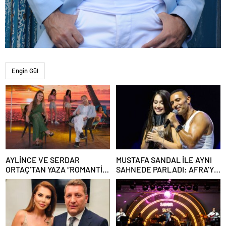
Engin Gül
AYLİNCE VE SERDAR
MUSTAFA SANDAL İLE AYNI
ORTAÇ’TAN YAZA “ROMANTİK
SAHNEDE PARLADI: AFRA’YA
AŞK” BOMBASI!
HARBİYE’DE BÜYÜK ALKIŞ