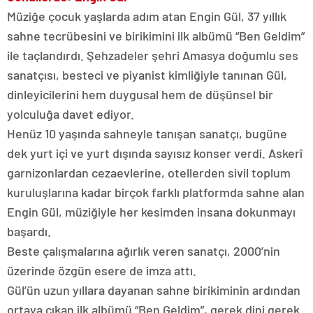
Müziğe çocuk yaşlarda adım atan Engin Gül, 37 yıllık
sahne tecrübesini ve birikimini ilk albümü “Ben Geldim”
ile taçlandırdı. Şehzadeler şehri Amasya doğumlu ses
sanatçısı, besteci ve piyanist kimliğiyle tanınan Gül,
dinleyicilerini hem duygusal hem de düşünsel bir
yolculuğa davet ediyor.
Henüz 10 yaşında sahneyle tanışan sanatçı, bugüne
dek yurt içi ve yurt dışında sayısız konser verdi. Askerî
garnizonlardan cezaevlerine, otellerden sivil toplum
kuruluşlarına kadar birçok farklı platformda sahne alan
Engin Gül, müziğiyle her kesimden insana dokunmayı
başardı.
Beste çalışmalarına ağırlık veren sanatçı, 2000’nin
üzerinde özgün esere de imza attı.
Gül’ün uzun yıllara dayanan sahne birikiminin ardından
ortaya çıkan ilk albümü “Ben Geldim”, gerek dini gerek