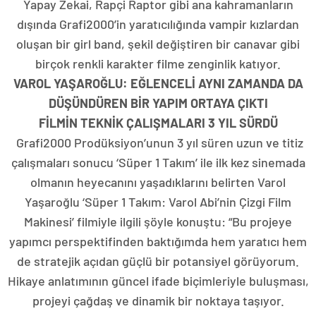
Yapay Zekai, Rapçi Raptor gibi ana kahramanların
dışında Grafi2000’in yaratıcılığında vampir kızlardan
oluşan bir girl band, şekil değiştiren bir canavar gibi
birçok renkli karakter filme zenginlik katıyor.
VAROL YAŞAROĞLU: EĞLENCELİ AYNI ZAMANDA DA
DÜŞÜNDÜREN BİR YAPIM ORTAYA ÇIKTI
FİLMİN TEKNİK ÇALIŞMALARI 3 YIL SÜRDÜ
Grafi2000 Prodüksiyon’unun 3 yıl süren uzun ve titiz
çalışmaları sonucu ‘Süper 1 Takım’ ile ilk kez sinemada
olmanın heyecanını yaşadıklarını belirten Varol
Yaşaroğlu ‘Süper 1 Takım: Varol Abi’nin Çizgi Film
Makinesi’ filmiyle ilgili şöyle konuştu: “Bu projeye
yapımcı perspektifinden baktığımda hem yaratıcı hem
de stratejik açıdan güçlü bir potansiyel görüyorum.
Hikaye anlatımının güncel ifade biçimleriyle buluşması,
projeyi çağdaş ve dinamik bir noktaya taşıyor.