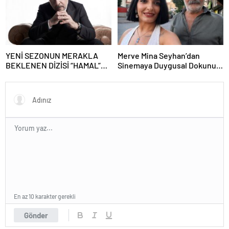
GELİYOR
YENİ SEZONUN MERAKLA
Merve Mina Seyhan’dan
BEKLENEN DİZİSİ “HAMAL”
Sinemaya Duygusal Dokunuş!
SETE HAZIRLANIYOR
“Gece Bölünürken” Kısa Filmi
Çekim İçin Gün Sayıyor
En az 10 karakter gerekli
Gönder