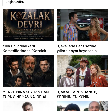
Engin Öztürk
Yılın En İddialı Yerli
“Çakallarla Dans setine
Komedilerinden “Kozalak
yıllardır aynı heyecanla
Devri” 7 Ağustos’ta Vizyonda
gidiyorum”
MERVE MİNA SEYHAN’DAN
“ÇAKALLARLA DANS 8,
TÜRK SİNEMASINA İDDİALI
SERİNİN EN KOMİK
İMZA! “GECE BÖLÜNÜRKEN”
FİLMLERİNDEN BİRİ OLUYOR”
DEV OYUNCU KADROSU VE
YAPAY ZEKÂ SÜRPRİZİYLE