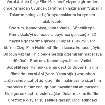
Varol Abi’nin Çizgi Film Makinesi’ vizyona girmeden
önce Armağan Oyuncak tarafından hazırlanan ‘Süper 1
Takım’ın peluş ve figür oyuncaklarını isteyenler
alabilecek.
Bodrum, Kapadokya, Ihlara Vadisi, Göbeklitepe,
Pamukkale’yi de macera boyunca göreceğiz. 22
Mayısta gösterime girecek ‘Süper 1 Takım: Varol
Abi’nin Çizgi Film Makinesi’ filmin kısaca konusu şöyle:
Birol’un yaz tatili hiç beklemediği gizemli bir maceraya
dönüşür. Bodrum, Kapadokya, Ihlara Vadisi,
Göbeklitepe, Pamukkale’nin geçtiği ‘Süper 1 Takım’
filminde; Varol Abi (Varol Yaşaroğlu) workshop
atölyesinde icat ettiği çizgi film makinesi ile çizgi film
meraklısı bir kız çocuğunun hayalindeki animasyon
filmi gerçekleştirmesini sağlar. Onlar makine ile filmi
ürettikçe olaylar şu şekilde gelişir: Birol adındaki