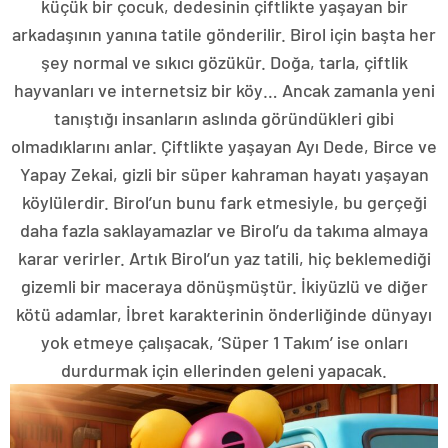
küçük bir çocuk, dedesinin çiftlikte yaşayan bir
arkadaşının yanına tatile gönderilir. Birol için başta her
şey normal ve sıkıcı gözükür. Doğa, tarla, çiftlik
hayvanları ve internetsiz bir köy… Ancak zamanla yeni
tanıştığı insanların aslında göründükleri gibi
olmadıklarını anlar. Çiftlikte yaşayan Ayı Dede, Birce ve
Yapay Zekai, gizli bir süper kahraman hayatı yaşayan
köylülerdir. Birol’un bunu fark etmesiyle, bu gerçeği
daha fazla saklayamazlar ve Birol’u da takıma almaya
karar verirler. Artık Birol’un yaz tatili, hiç beklemediği
gizemli bir maceraya dönüşmüştür. İkiyüzlü ve diğer
kötü adamlar, İbret karakterinin önderliğinde dünyayı
yok etmeye çalışacak, ‘Süper 1 Takım’ ise onları
durdurmak için ellerinden geleni yapacak.