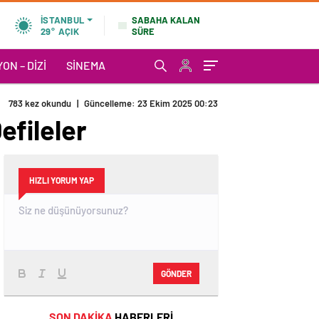
SABAHA KALAN
İSTANBUL
SÜRE
29°
AÇIK
ON – DIZI
SINEMA
783 kez okundu
|
Güncelleme: 23 Ekim 2025 00:23
efileler
HIZLI YORUM YAP
GÖNDER
SON DAKİKA
HABERLERİ