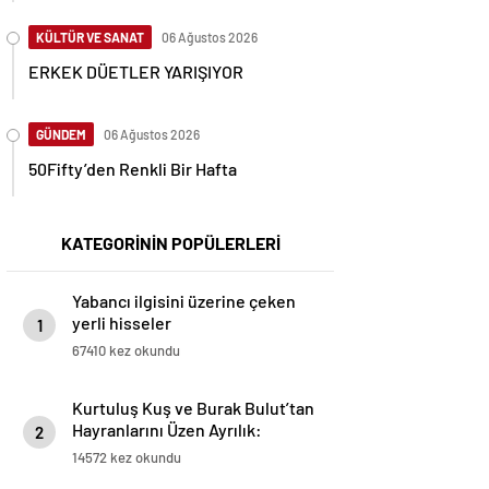
KÜLTÜR VE SANAT
06 Ağustos 2026
ERKEK DÜETLER YARIŞIYOR
GÜNDEM
06 Ağustos 2026
50Fifty’den Renkli Bir Hafta
KATEGORİNİN POPÜLERLERİ
Yabancı ilgisini üzerine çeken
yerli hisseler
1
67410 kez okundu
Kurtuluş Kuş ve Burak Bulut’tan
Hayranlarını Üzen Ayrılık:
2
“Birlikte Son Sahnede, Son
14572 kez okundu
Röportajda!”