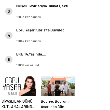
Neşeli Tavırlarıyla Dikkat Çekti
3
12853 kez okundu
Ebru Yaşar Kıbrıs’ta Büyüledi
4
12842 kez okundu
BKE 14.Yaşında….
5
12801 kez okundu
SİVASLILAR GÜNÜ
Boujee, Bodrum
KUTLAMALARINDA
Asarlık’ta Gün