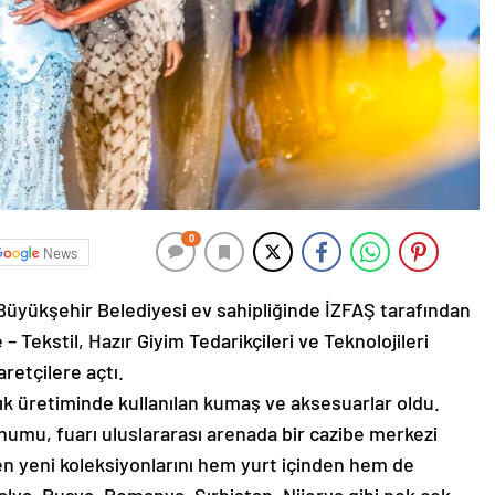
0
News
r Büyükşehir Belediyesi ev sahipliğinde İZFAŞ tarafından
– Tekstil, Hazır Giyim Tedarikçileri ve Teknolojileri
aretçilere açtı.
tlık üretiminde kullanılan kumaş ve aksesuarlar oldu.
numu, fuarı uluslararası arenada bir cazibe merkezi
a en yeni koleksiyonlarını hem yurt içinden hem de