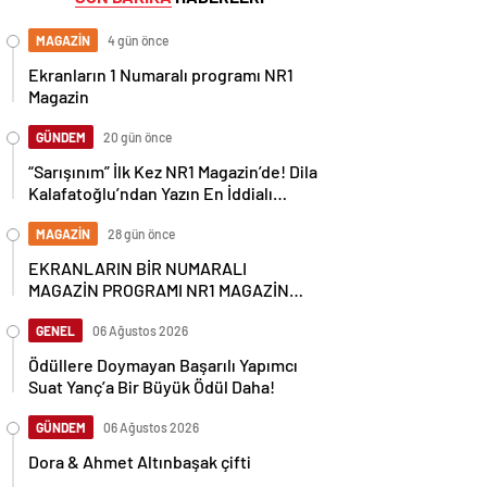
MAGAZİN
4 gün önce
Ekranların 1 Numaralı programı NR1
Magazin
GÜNDEM
20 gün önce
“Sarışınım” İlk Kez NR1 Magazin’de! Dila
Kalafatoğlu’ndan Yazın En İddialı
Yorumu
MAGAZİN
28 gün önce
EKRANLARIN BİR NUMARALI
MAGAZİN PROGRAMI NR1 MAGAZİN
YİNE GÜNDEMİ SALLAYACAK
GENEL
06 Ağustos 2026
Ödüllere Doymayan Başarılı Yapımcı
Suat Yanç’a Bir Büyük Ödül Daha!
GÜNDEM
06 Ağustos 2026
Dora & Ahmet Altınbaşak çifti