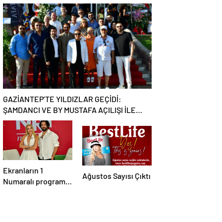
EBRU YAŞAR
Batımının En Şık
RÜZGARI ESECEK!
Adresi Oldu
GAZİANTEP’TE YILDIZLAR GEÇİDİ:
ŞAMDANCI VE BY MUSTAFA AÇILIŞI İLE
GREEN PARK’TA GÖRKEMLİ GALA
Ekranların 1
Ağustos Sayısı Çıktı
Numaralı programı
NR1 Magazin