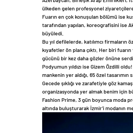
Azerbaycan, Birleşik Arap Emirlikleri, İ
ülkeden gelen profesyonel ziyaretçilere
Fuarın en çok konuşulan bölümü ise ku
tarafından yapılan, koreografisini ise A
büyüledi.
Bu yıl defilelerde, katılımcı firmaların
kıyafetler ön plana çıktı. Her biri fuar
gücünü bir kez daha gözler önüne serdi
Podyumun yıldızı ise Gizem Özdilli old
mankenin yer aldığı, 65 özel tasarımın s
Gecede şıklığı ve zarafetiyle göz kamaştı
organizasyonda yer almak benim için b
Fashion Prime, 3 gün boyunca moda profe
altında buluşturarak İzmir’i modanın 