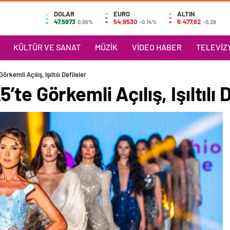
DOLAR
EURO
ALTIN
47,5973
54,9530
6.477,62
0.06%
-0.14%
-0,28
KÜLTÜR VE SANAT
MÜZIK
VIDEO HABER
TELEVIZY
rkemli Açılış, Işıltılı Defileler
te Görkemli Açılış, Işıltılı D