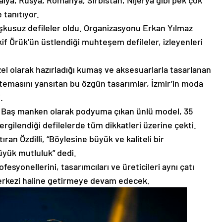
talya, Rusya, Romanya, Sırbistan, Nijerya gibi pek çok
 tanıtıyor.
şkusuz defileler oldu. Organizasyonu Erkan Yılmaz
kif Örük’ün üstlendiği muhteşem defileler, izleyenleri
 özel olarak hazırladığı kumaş ve aksesuarlarla tasarlanan
ın temasını yansıtan bu özgün tasarımlar, İzmir’in moda
.
u! Baş manken olarak podyuma çıkan ünlü model, 35
ergilendiği defilelerde tüm dikkatleri üzerine çekti.
ran Özdilli, “Böylesine büyük ve kaliteli bir
üyük mutluluk” dedi.
syonellerini, tasarımcıları ve üreticileri aynı çatı
merkezi haline getirmeye devam edecek.