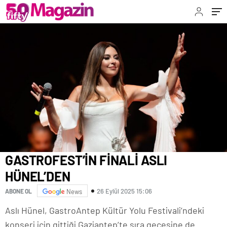
GASTROFEST’İN FİNALİ ASLI
HÜNEL’DEN
26 Eylül 2025 15:06
ABONE OL
News
Aslı Hünel, GastroAntep Kültür Yolu Festivali’ndeki
konseri için gittiği Gaziantep’te sıra gecesine de