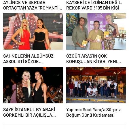
AYLİNCE VE SERDAR
KAYSERİ’DE İZDİHAM DEĞİL,
ORTAÇ’TAN YAZA “ROMANTİK
REKOR VARDI! 195 BİN KİŞİ
AŞK” BOMBASI!
SAHNELERİN ALBÜMSÜZ
ÖZGÜR ARAS’IN ÇOK
ASSOLİSTİ GÖZDE
KONUŞULAN KİTABI YENI
DEMİRBİLEK, NR1
BASKISINI TITANIC LUXURY
MAGAZİN’DE: “SON ASSOLİST
COLLECTION BODRUM’DA
OLARAK VAR OLACAĞIM!”
KUTLADI
SAYE İSTANBUL BY ARAKİ
Yapımcı Suat Yanç’a Sürpriz
GÖRKEMLİ BİR AÇILIŞLA
Doğum Günü Kutlaması!
KAPILARINI AÇTI!