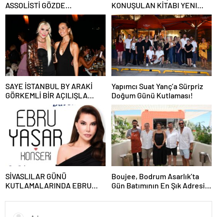
ASSOLİSTİ GÖZDE
KONUŞULAN KİTABI YENI
DEMİRBİLEK, NR1
BASKISINI TITANIC LUXURY
MAGAZİN’DE: “SON ASSOLİST
COLLECTION BODRUM’DA
OLARAK VAR OLACAĞIM!”
KUTLADI
SAYE İSTANBUL BY ARAKİ
Yapımcı Suat Yanç’a Sürpriz
GÖRKEMLİ BİR AÇILIŞLA
Doğum Günü Kutlaması!
KAPILARINI AÇTI!
SİVASLILAR GÜNÜ
Boujee, Bodrum Asarlık’ta
KUTLAMALARINDA EBRU
Gün Batımının En Şık Adresi
YAŞAR RÜZGARI ESECEK!
Oldu