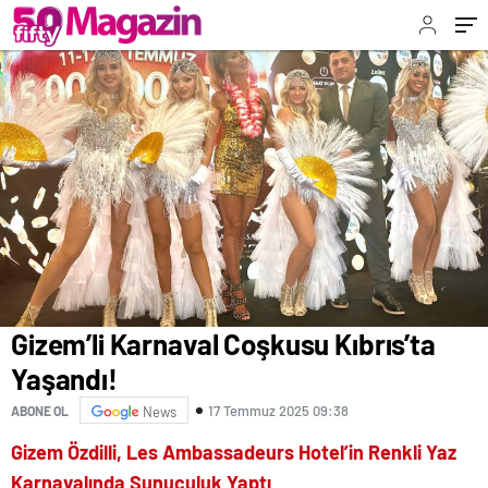
Gizem’li Karnaval Coşkusu Kıbrıs’ta
Yaşandı!
17 Temmuz 2025 09:38
ABONE OL
News
Gizem Özdilli, Les Ambassadeurs Hotel’in Renkli Yaz
Karnavalında Sunuculuk Yaptı