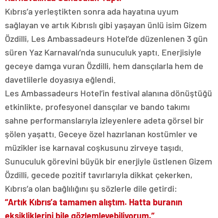
Kıbrıs’a yerleştikten sonra ada hayatına uyum
sağlayan ve artık Kıbrıslı gibi yaşayan ünlü isim Gizem
Özdilli, Les Ambassadeurs Hotel’de düzenlenen 3 gün
süren Yaz Karnavalı’nda sunuculuk yaptı. Enerjisiyle
geceye damga vuran Özdilli, hem dansçılarla hem de
davetlilerle doyasıya eğlendi.
Les Ambassadeurs Hotel’in festival alanına dönüştüğü
etkinlikte, profesyonel dansçılar ve bando takımı
sahne performanslarıyla izleyenlere adeta görsel bir
şölen yaşattı. Geceye özel hazırlanan kostümler ve
müzikler ise karnaval coşkusunu zirveye taşıdı.
Sunuculuk görevini büyük bir enerjiyle üstlenen Gizem
Özdilli, gecede pozitif tavırlarıyla dikkat çekerken,
Kıbrıs’a olan bağlılığını şu sözlerle dile getirdi:
“Artık Kıbrıs’a tamamen alıştım. Hatta buranın
eksikliklerini bile gözlemleyebiliyorum.”