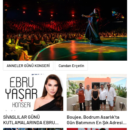
ANNELER GÜNÜ KONSERİ
Candan Erçetin
SİVASLILAR GÜNÜ
Boujee, Bodrum Asarlık’ta
KUTLAMALARINDA EBRU
Gün Batımının En Şık Adresi
YAŞAR RÜZGARI ESECEK!
Oldu