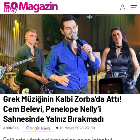
Bırakmadı
Grek Müziğinin Kalbi Zorba’da Attı!
Cem Belevi, Penelope Nelly’i
Sahnesinde Yalnız Bırakmadı
10 Mayıs 2026 23:59
ABONE OL
News
Ünlülerin uğrak noktası haline gelen İstanbul