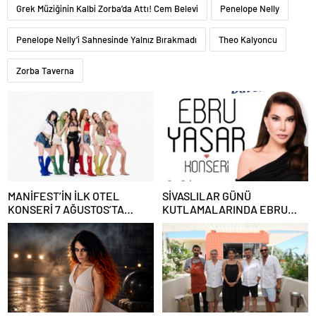
Grek Müziğinin Kalbi Zorba’da Attı! Cem Belevi
Penelope Nelly
Penelope Nelly’i Sahnesinde Yalnız Bırakmadı
Theo Kalyoncu
Zorba Taverna
MANİFEST’İN İLK OTEL
SİVASLILAR GÜNÜ
KONSERİ 7 AĞUSTOS’TA
KUTLAMALARINDA EBRU
ANTALYA’DA
YAŞAR RÜZGARI ESECEK!