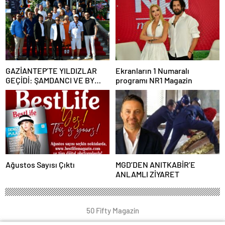
GAZİANTEP’TE YILDIZLAR
Ekranların 1 Numaralı
GEÇİDİ: ŞAMDANCI VE BY
programı NR1 Magazin
MUSTAFA AÇILIŞI İLE GREEN
PARK’TA GÖRKEMLİ GALA
Ağustos Sayısı Çıktı
MGD’DEN ANITKABİR’E
ANLAMLI ZİYARET
50 Fifty Magazin