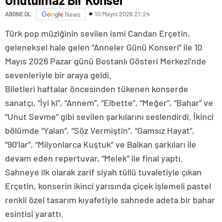
10 Mayıs 2026 21:24
ABONE OL
News
Türk pop müziğinin sevilen ismi Candan Erçetin,
geleneksel hale gelen “Anneler Günü Konseri” ile 10
Mayıs 2026 Pazar günü Bostanlı Gösteri Merkezi’nde
sevenleriyle bir araya geldi.
Biletleri haftalar öncesinden tükenen konserde
sanatçı, “İyi ki”, “Annem”, “Elbette”, “Meğer”, “Bahar” ve
“Unut Sevme” gibi sevilen şarkılarını seslendirdi. İkinci
bölümde “Yalan”, “Söz Vermiştin”, “Gamsız Hayat”,
“90’lar”, “Milyonlarca Kuştuk” ve Balkan şarkıları ile
devam eden repertuvar, “Melek” ile final yaptı.
Sahneye ilk olarak zarif siyah tüllü tuvaletiyle çıkan
Erçetin, konserin ikinci yarısında çiçek işlemeli pastel
renkli özel tasarım kıyafetiyle sahnede adeta bir bahar
esintisi yarattı.