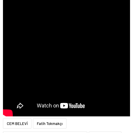
CEM BELEVİ
Fatih Tokmakçı