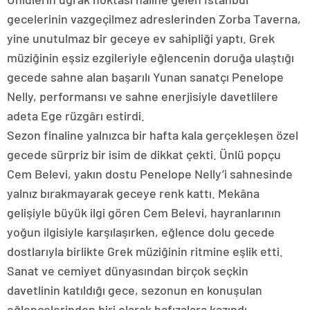
gecelerinin vazgeçilmez adreslerinden Zorba Taverna,
yine unutulmaz bir geceye ev sahipliği yaptı. Grek
müziğinin eşsiz ezgileriyle eğlencenin doruğa ulaştığı
gecede sahne alan başarılı Yunan sanatçı Penelope
Nelly, performansı ve sahne enerjisiyle davetlilere
adeta Ege rüzgârı estirdi.
Sezon finaline yalnızca bir hafta kala gerçekleşen özel
gecede sürpriz bir isim de dikkat çekti. Ünlü popçu
Cem Belevi, yakın dostu Penelope Nelly’i sahnesinde
yalnız bırakmayarak geceye renk kattı. Mekâna
gelişiyle büyük ilgi gören Cem Belevi, hayranlarının
yoğun ilgisiyle karşılaşırken, eğlence dolu gecede
dostlarıyla birlikte Grek müziğinin ritmine eşlik etti.
Sanat ve cemiyet dünyasından birçok seçkin
davetlinin katıldığı gece, sezonun en konuşulan
eğlencelerinden biri olarak hafızalara kazındı.