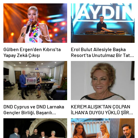
Gülben Ergen’den Kıbrıs’ta
Erol Bulut Ailesiyle Başka
Yapay Zekâ Çıkışı
Resort’ta Unutulmaz Bir Tatil
Yaşadı
DND Cyprus ve DND Larnaka
KEREM ALIŞIK’TAN ÇOLPAN
Gençler Birliği, Başarılı
İLHAN’A DUYGU YÜKLÜ ŞİİR:
Sezonun Ardından İskele
“Bir Attila İlhan şiirinden
Belediyesi’nde Bir Araya
çıkmıştı sanki”
Geldi