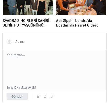
SVADBA ZİNCİRLERİ SAHİBİ
Aslı Sipahi, Londra’da
SEMİH HOT YAŞGÜNÜNÜ
Dostlarıyla Hasret Giderdi
SANAT VE CEMİYET
DÜNYASININ ÜNLÜ
İSİMLERİYLE KUTLADI!
En az 10 karakter gerekli
Gönder