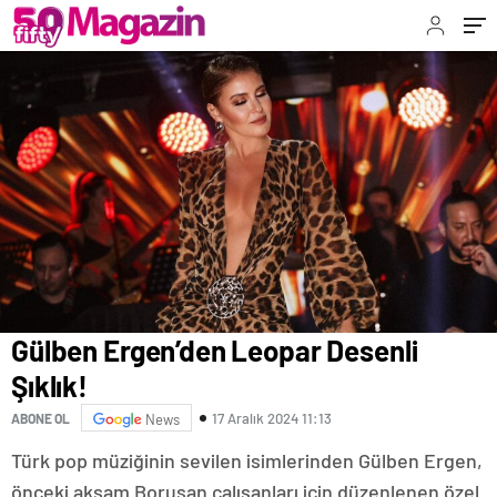
Gülben Ergen’den Leopar Desenli
Şıklık!
17 Aralık 2024 11:13
ABONE OL
News
Türk pop müziğinin sevilen isimlerinden Gülben Ergen,
önceki akşam Borusan çalışanları için düzenlenen özel