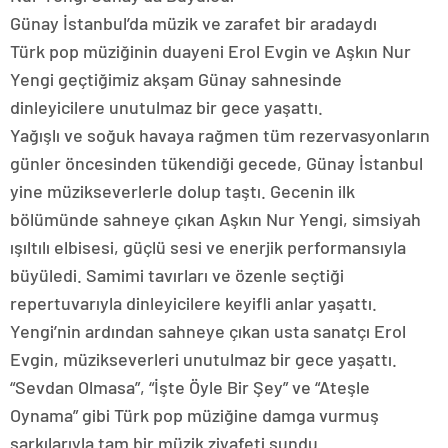
Günay İstanbul’da müzik ve zarafet bir aradaydı
Türk pop müziğinin duayeni Erol Evgin ve Aşkın Nur
Yengi geçtiğimiz akşam Günay sahnesinde
dinleyicilere unutulmaz bir gece yaşattı.
Yağışlı ve soğuk havaya rağmen tüm rezervasyonların
günler öncesinden tükendiği gecede, Günay İstanbul
yine müzikseverlerle dolup taştı. Gecenin ilk
bölümünde sahneye çıkan Aşkın Nur Yengi, simsiyah
ışıltılı elbisesi, güçlü sesi ve enerjik performansıyla
büyüledi. Samimi tavırları ve özenle seçtiği
repertuvarıyla dinleyicilere keyifli anlar yaşattı.
Yengi’nin ardından sahneye çıkan usta sanatçı Erol
Evgin, müzikseverleri unutulmaz bir gece yaşattı.
“Sevdan Olmasa”, “İşte Öyle Bir Şey” ve “Ateşle
Oynama” gibi Türk pop müziğine damga vurmuş
şarkılarıyla tam bir müzik ziyafeti sundu.