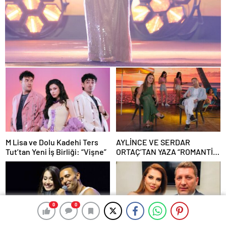
M Lisa ve Dolu Kadehi Ters
AYLİNCE VE SERDAR
Tut’tan Yeni İş Birliği: “Vişne”
ORTAÇ’TAN YAZA “ROMANTİK
AŞK” BOMBASI!
0
0
0
0