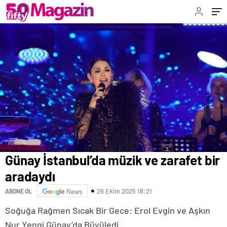
Günay İstanbul’da müzik ve zarafet bir
aradaydı
26 Ekim 2025 18:21
ABONE OL
News
Soğuğa Rağmen Sıcak Bir Gece: Erol Evgin ve Aşkın
Nur Yengi Günay’da Büyüledi