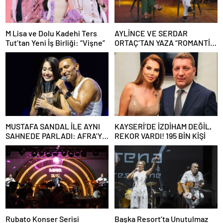
M Lisa ve Dolu Kadehi Ters
AYLİNCE VE SERDAR
Tut’tan Yeni İş Birliği: “Vişne”
ORTAÇ’TAN YAZA “ROMANTİK
AŞK” BOMBASI!
MUSTAFA SANDAL İLE AYNI
KAYSERİ’DE İZDİHAM DEĞİL,
SAHNEDE PARLADI: AFRA’YA
REKOR VARDI! 195 BİN KİŞİ
HARBİYE’DE BÜYÜK ALKIŞ
Rubato Konser Serisi
Başka Resort’ta Unutulmaz