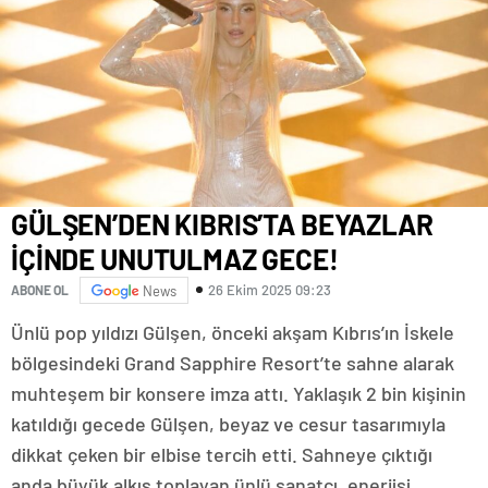
GÜLŞEN’DEN KIBRIS’TA BEYAZLAR
İÇİNDE UNUTULMAZ GECE!
26 Ekim 2025 09:23
ABONE OL
News
Ünlü pop yıldızı Gülşen, önceki akşam Kıbrıs’ın İskele
bölgesindeki Grand Sapphire Resort’te sahne alarak
muhteşem bir konsere imza attı. Yaklaşık 2 bin kişinin
katıldığı gecede Gülşen, beyaz ve cesur tasarımıyla
dikkat çeken bir elbise tercih etti. Sahneye çıktığı
anda büyük alkış toplayan ünlü sanatçı, enerjisi,