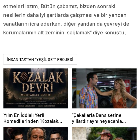
etmeleri lazım. Bütün çabamız, bizden sonraki
nesillerin daha iyi şartlarda çalışması ve bir yandan
sanatlarını icra ederken, diğer yandan da çevreyi de
korumalarının alt zeminini sağlamak” diye konuştu.
İHSAN TAŞ’TAN “YEŞİL SET” PROJESİ
Yılın En İddialı Yerli
“Çakallarla Dans setine
Komedilerinden “Kozalak
yıllardır aynı heyecanla
Devri” 7 Ağustos’ta Vizyonda
gidiyorum”