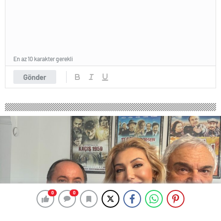
En az 10 karakter gerekli
Gönder
0
0
0
0