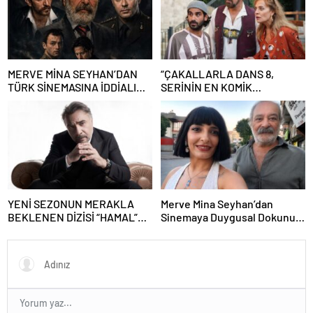
MERVE MİNA SEYHAN’DAN
“ÇAKALLARLA DANS 8,
TÜRK SİNEMASINA İDDİALI
SERİNİN EN KOMİK
İMZA! “GECE BÖLÜNÜRKEN”
FİLMLERİNDEN BİRİ OLUYOR”
DEV OYUNCU KADROSU VE
YAPAY ZEKÂ SÜRPRİZİYLE
GELİYOR
YENİ SEZONUN MERAKLA
Merve Mina Seyhan’dan
BEKLENEN DİZİSİ “HAMAL”
Sinemaya Duygusal Dokunuş!
SETE HAZIRLANIYOR
“Gece Bölünürken” Kısa Filmi
Çekim İçin Gün Sayıyor