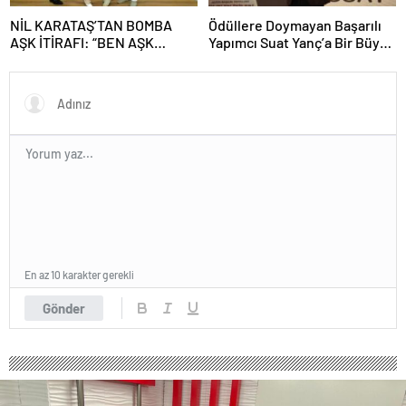
NİL KARATAŞ’TAN BOMBA
Ödüllere Doymayan Başarılı
AŞK İTİRAFI: “BEN AŞK
Yapımcı Suat Yanç’a Bir Büyük
KADINIYIM, ÜNLÜ BİR SEVGİLİ
Ödül Daha!
İSTİYORUM!”
En az 10 karakter gerekli
Gönder