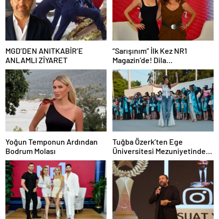
MGD’DEN ANITKABİR’E
“Sarışınım” İlk Kez NR1
ANLAMLI ZİYARET
Magazin’de! Dila
Kalafatoğlu’ndan Yazın En
İddialı Yorumu
Yoğun Temponun Ardından
Tuğba Özerk’ten Ege
Bodrum Molası
Üniversitesi Mezuniyetinde
“Efe” Fırtınası! Gençler
Coşkuyu Zirveye Taşıdı