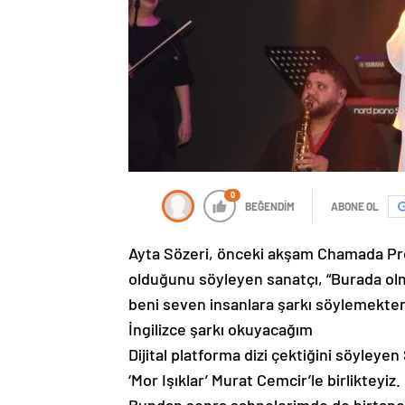
0
BEĞENDİM
ABONE OL
Ayta Sözeri, önceki akşam Chamada Prest
olduğunu söyleyen sanatçı, “Burada ol
beni seven insanlara şarkı söylemekten
İngilizce şarkı okuyacağım
Dijital platforma dizi çektiğini söyleye
‘Mor Işıklar’ Murat Cemcir’le birlikteyiz