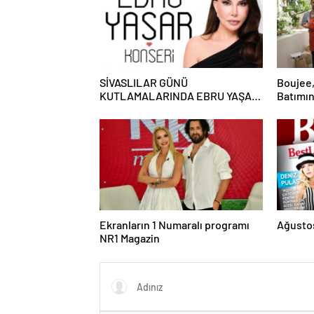
SİVASLILAR GÜNÜ
Boujee,
KUTLAMALARINDA EBRU YAŞAR
Batımın
RÜZGARI ESECEK!
Ekranların 1 Numaralı programı
Ağustos
NR1 Magazin