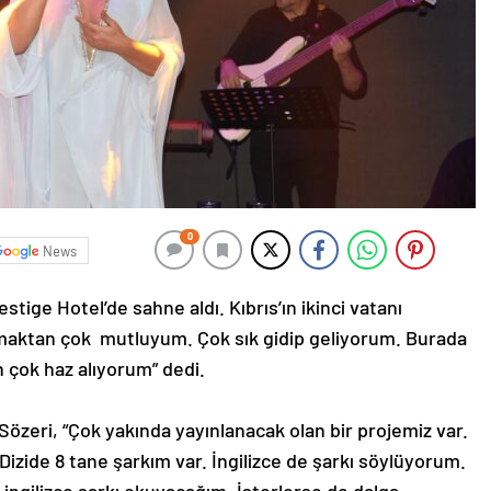
0
News
ige Hotel’de sahne aldı. Kıbrıs’ın ikinci vatanı
maktan çok mutluyum. Çok sık gidip geliyorum. Burada
 çok haz alıyorum” dedi.
n Sözeri, “Çok yakında yayınlanacak olan bir projemiz var.
. Dizide 8 tane şarkım var. İngilizce de şarkı söylüyorum.