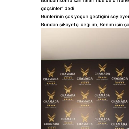
Bundan sonra sahnelerimde de birtane i
geçsinler” dedi.
Günlerinin çok yoğun geçtiğini söyley
Bundan şikayetçi değilim. Benim için ça