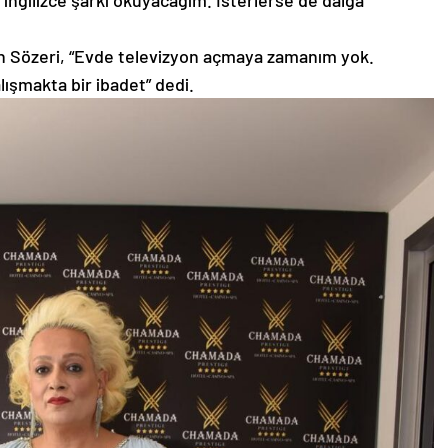
ngilizce şarkı okuyacağım. İsterlerse de dalga
en Sözeri, “Evde televizyon açmaya zamanım yok.
lışmakta bir ibadet” dedi.