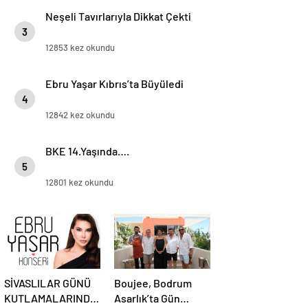
Neşeli Tavırlarıyla Dikkat Çekti
3
12853 kez okundu
Ebru Yaşar Kıbrıs’ta Büyüledi
4
12842 kez okundu
BKE 14.Yaşında….
5
12801 kez okundu
SİVASLILAR GÜNÜ
Boujee, Bodrum
KUTLAMALARINDA
Asarlık’ta Gün