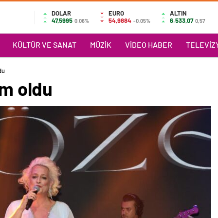
DOLAR
EURO
ALTIN
47,5995
54,9884
6.533,07
0.06%
-0.05%
0,57
KÜLTÜR VE SANAT
MÜZIK
VIDEO HABER
TELEVIZY
du
ım oldu