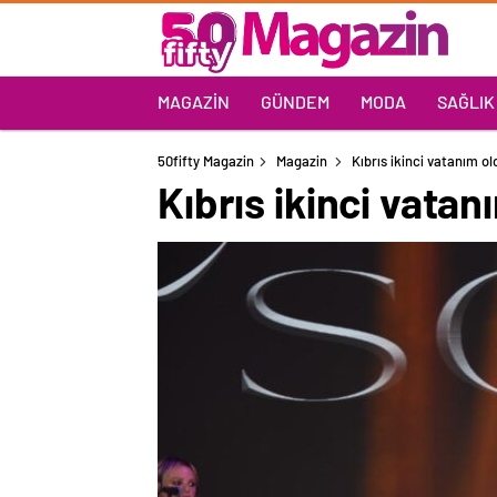
MAGAZIN
GÜNDEM
MODA
SAĞLIK
50fifty Magazin
Magazin
Kıbrıs ikinci vatanım ol
Kıbrıs ikinci vatan