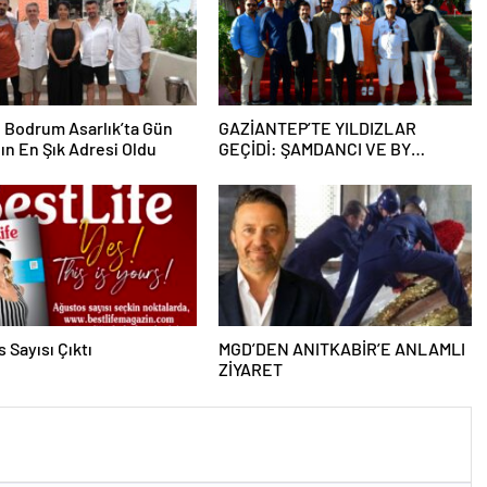
 Bodrum Asarlık’ta Gün
GAZİANTEP’TE YILDIZLAR
ın En Şık Adresi Oldu
GEÇİDİ: ŞAMDANCI VE BY
MUSTAFA AÇILIŞI İLE GREEN
PARK’TA GÖRKEMLİ GALA
 Sayısı Çıktı
MGD’DEN ANITKABİR’E ANLAMLI
ZİYARET