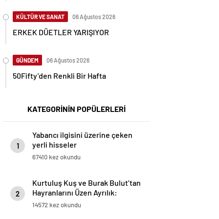
KÜLTÜR VE SANAT
06 Ağustos 2026
ERKEK DÜETLER YARIŞIYOR
GÜNDEM
06 Ağustos 2026
50Fifty’den Renkli Bir Hafta
KATEGORİNİN POPÜLERLERİ
Yabancı ilgisini üzerine çeken
yerli hisseler
1
67410 kez okundu
Kurtuluş Kuş ve Burak Bulut’tan
Hayranlarını Üzen Ayrılık:
2
“Birlikte Son Sahnede, Son
14572 kez okundu
Röportajda!”