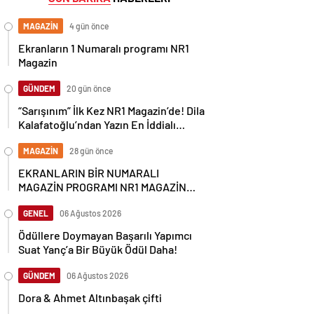
MAGAZİN
4 gün önce
Ekranların 1 Numaralı programı NR1
Magazin
GÜNDEM
20 gün önce
“Sarışınım” İlk Kez NR1 Magazin’de! Dila
Kalafatoğlu’ndan Yazın En İddialı
Yorumu
MAGAZİN
28 gün önce
EKRANLARIN BİR NUMARALI
MAGAZİN PROGRAMI NR1 MAGAZİN
YİNE GÜNDEMİ SALLAYACAK
GENEL
06 Ağustos 2026
Ödüllere Doymayan Başarılı Yapımcı
Suat Yanç’a Bir Büyük Ödül Daha!
GÜNDEM
06 Ağustos 2026
Dora & Ahmet Altınbaşak çifti