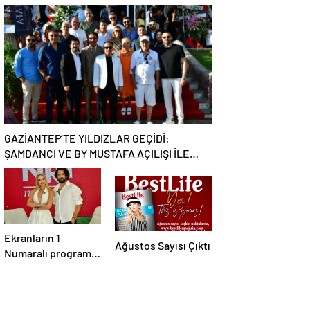
EBRU YAŞAR
Batımının En Şık
RÜZGARI ESECEK!
Adresi Oldu
GAZİANTEP’TE YILDIZLAR GEÇİDİ:
ŞAMDANCI VE BY MUSTAFA AÇILIŞI İLE
GREEN PARK’TA GÖRKEMLİ GALA
Ekranların 1
Ağustos Sayısı Çıktı
Numaralı programı
NR1 Magazin