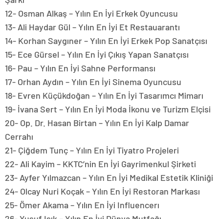
12- Osman Alkaş – Yılın En İyi Erkek Oyuncusu
13- Ali Haydar Gül – Yılın En İyi Et Restauarantı
14- Korhan Saygıner – Yılın En İyi Erkek Pop Sanatçısı
15- Ece Gürsel – Yılın En İyi Çıkış Yapan Sanatçısı
16- Pau – Yılın En İyi Sahne Performansı
17- Orhan Aydın – Yılın En İyi Sinema Oyuncusu
18- Evren Küçükdoğan – Yılın En İyi Tasarımcı Mimarı
19- İvana Sert – Yılın En İyi Moda İkonu ve Turizm Elçisi
20- Op. Dr. Hasan Birtan – Yılın En İyi Kalp Damar
Cerrahı
21- Çiğdem Tunç – Yılın En İyi Tiyatro Projeleri
22- Ali Kayim – KKTC’nin En İyi Gayrimenkul Şirketi
23- Ayfer Yılmazcan – Yılın En İyi Medikal Estetik Kliniği
24- Olcay Nuri Koçak – Yılın En İyi Restoran Markası
25- Ömer Akama – Yılın En İyi Influencerı
26- Yusuf Işık – Yılın En İyi Dünya Mutfağı