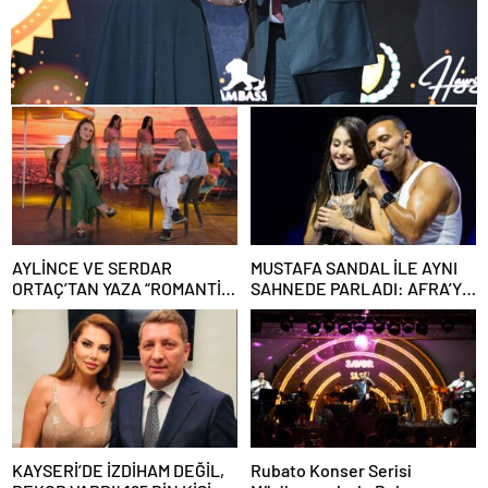
AYLİNCE VE SERDAR
MUSTAFA SANDAL İLE AYNI
ORTAÇ’TAN YAZA “ROMANTİK
SAHNEDE PARLADI: AFRA’YA
AŞK” BOMBASI!
HARBİYE’DE BÜYÜK ALKIŞ
KAYSERİ’DE İZDİHAM DEĞİL,
Rubato Konser Serisi