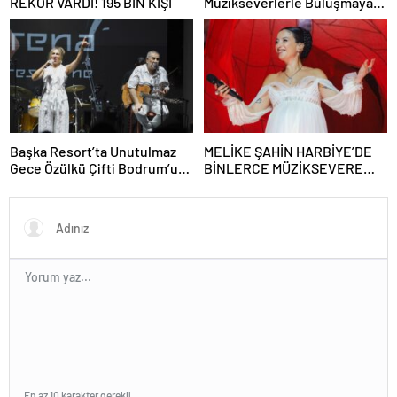
REKOR VARDI! 195 BİN KİŞİ
Müzikseverlerle Buluşmaya
Devam Ediyor
Başka Resort’ta Unutulmaz
MELİKE ŞAHİN HARBİYE’DE
Gece Özülkü Çifti Bodrum’u
BİNLERCE MÜZİKSEVERE
Büyüledi
UNUTULMAZ BİR GECE
YAŞATTI!
En az 10 karakter gerekli