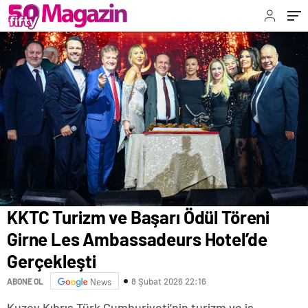
KKTC Turizm ve Başarı Ödül Töreni
Girne Les Ambassadeurs Hotel’de
Gerçekleşti
8 Şubat 2026 22:16
ABONE OL
News
Kuzey Kıbrıs Türk Cumhuriyeti’nin turizm ve iş