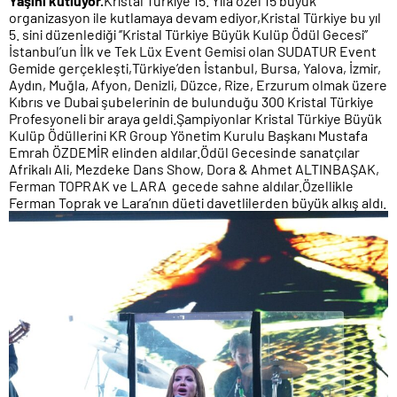
Yaşını kutluyor.
Kristal Türkiye 15. Yıla özel 15 büyük
organizasyon ile kutlamaya devam ediyor,Kristal Türkiye bu yıl
5. sini düzenlediği ‘’Kristal Türkiye Büyük Kulüp Ödül Gecesi’’
İstanbul’un İlk ve Tek Lüx Event Gemisi olan SUDATUR Event
Gemide gerçekleşti,Türkiye’den İstanbul, Bursa, Yalova, İzmir,
Aydın, Muğla, Afyon, Denizli, Düzce, Rize, Erzurum olmak üzere
Kıbrıs ve Dubai şubelerinin de bulunduğu 300 Kristal Türkiye
Profesyoneli bir araya geldi.Şampiyonlar Kristal Türkiye Büyük
Kulüp Ödüllerini KR Group Yönetim Kurulu Başkanı Mustafa
Emrah ÖZDEMİR elinden aldılar.Ödül Gecesinde sanatçılar
Afrikalı Ali, Mezdeke Dans Show, Dora & Ahmet ALTINBAŞAK,
Ferman TOPRAK ve LARA gecede sahne aldılar.Özellikle
Ferman Toprak ve Lara’nın düeti davetlilerden büyük alkış aldı.