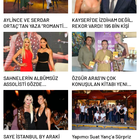
AYLİNCE VE SERDAR
KAYSERİ’DE İZDİHAM DEĞİL,
ORTAÇ’TAN YAZA “ROMANTİK
REKOR VARDI! 195 BİN KİŞİ
AŞK” BOMBASI!
SAHNELERİN ALBÜMSÜZ
ÖZGÜR ARAS’IN ÇOK
ASSOLİSTİ GÖZDE
KONUŞULAN KİTABI YENI
DEMİRBİLEK, NR1
BASKISINI TITANIC LUXURY
MAGAZİN’DE: “SON ASSOLİST
COLLECTION BODRUM’DA
OLARAK VAR OLACAĞIM!”
KUTLADI
SAYE İSTANBUL BY ARAKİ
Yapımcı Suat Yanç’a Sürpriz