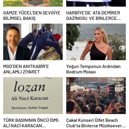
GAMZE YÜCEL’DEN SEVGİYE
HARBİYE’DE ATA DEMİRER
BİLİMSEL BAKIŞ
GAZİNOSU VE BİNLERCE
KAHKAHA
MGD’DEN ANITKABİR’E
Yoğun Temponun Ardından
ANLAMLI ZİYARET
Bodrum Molası
TÜRK BASINININ ÖNCÜ İSMİ:
Çakal Konseri Ülfet Beach
ALİ NACİ KARACAN
Club’ta Binlerce Müzikseveri