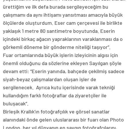
ürettiğim ve ilk defa burada sergileyeceğim bu
çalışmamı da aynı ihtişamı yansıtması amacıyla büyük
ölçülerde oluşturdum. Eser cam çerçevesi ile birlikte
yaklaşık 1 metre 80 santimetre boyutunda. Eserin
içindeki birkaç ağacın yapraklarının varaklanması da o
görkemli döneme bir gönderme niteliği taşıyor”.
Fuar ortamlarında büyük işlerin izleyicinin algısı için
önemli olduğunu da sözlerine ekleyen Sayılgan şöyle
devam etti: “Eserin yanında, bahçede çekilmiş sadece
siyah-beyaz çalışmalardan oluşan işler de
sergilenecek. Ayrıca kutu içerisinde varak tekniği
kullandığım farklı fotoğraflar da ziyaretçiler ile
buluşacak”.
Birleşik Krallık’ın fotoğrafçılık ve görsel sanatlar
alanındaki önde gelen uluslararası bir fuarı olan Photo
London, her yıl dünyanın en saygın fotoğrafçılarını,