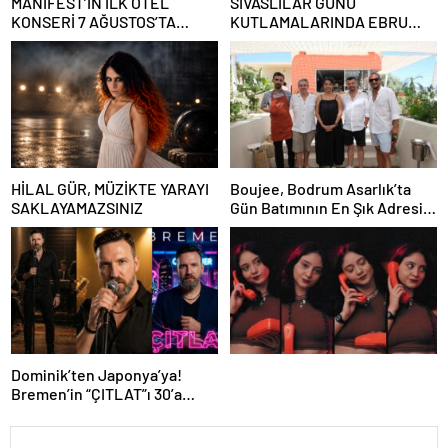
MANİFEST’İN İLK OTEL
SİVASLILAR GÜNÜ
KONSERİ 7 AĞUSTOS’TA
KUTLAMALARINDA EBRU
ANTALYA’DA
YAŞAR RÜZGARI ESECEK!
HİLAL GÜR, MÜZİKTE YARAYI
Boujee, Bodrum Asarlık’ta
SAKLAYAMAZSINIZ
Gün Batımının En Şık Adresi
Oldu
Dominik’ten Japonya’ya!
Bremen’in “ÇITLAT”ı 30’a
yakın ülkede!