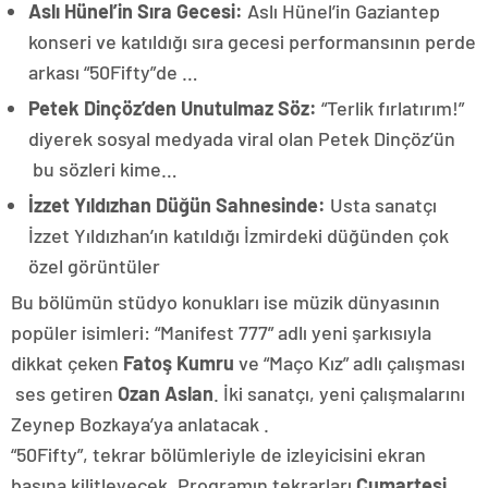
Aslı Hünel’in Sıra Gecesi:
Aslı Hünel’in Gaziantep
konseri ve katıldığı sıra gecesi performansının perde
arkası “50Fifty”de …
Petek Dinçöz’den Unutulmaz Söz:
“Terlik fırlatırım!”
diyerek sosyal medyada viral olan Petek Dinçöz’ün
bu sözleri kime…
İzzet Yıldızhan Düğün Sahnesinde:
Usta sanatçı
İzzet Yıldızhan’ın katıldığı İzmirdeki düğünden çok
özel görüntüler
Bu bölümün stüdyo konukları ise müzik dünyasının
popüler isimleri: “Manifest 777” adlı yeni şarkısıyla
dikkat çeken
Fatoş Kumru
ve “Maço Kız” adlı çalışması
ses getiren
Ozan Aslan
. İki sanatçı, yeni çalışmalarını
Zeynep Bozkaya’ya anlatacak .
“50Fifty”, tekrar bölümleriyle de izleyicisini ekran
başına kilitleyecek. Programın tekrarları
Cumartesi