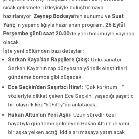
sıcak gelişmeleri izleyiciyle buluşturmaya
hazırlanıyor.
Zeynep Bozkaya
‘nın sunumu ve
Suat
Yanç
‘ın yapımcılığıyla hazırlanan program,
25 Eylül
Perşembe günü saat 20.00
‘de yeni bölümüyle yayında
olacak.
İşte yeni bölümden bazı detaylar:
Serkan Kaya’dan Rapçilere Çıkış:
Ünlü sanatçı
Serkan Kaya’nın rap dünyasına yönelik eleştirileri
gündeme bomba gibi düşecek.
Ece Seçkin’den Şaşırtıcı İtiraf:
“Çok korktum…”
sözleriyle dikkat çeken Ece Seçkin, yaşadığı şaşırtıcı
bir olayı ilk kez “50Fifty”de anlatacak.
Hakan Altun’un Yeni Aşkı:
Uzun süredir özel
hayatıyla gündeme gelmeyen Hakan Altun’un yeni
bir aşka yelken açtığı iddiaları masaya yatırılacak.