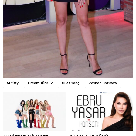
50fifty
Dream Türk Tv
Suat Yanç
Zeynep Bozkaya