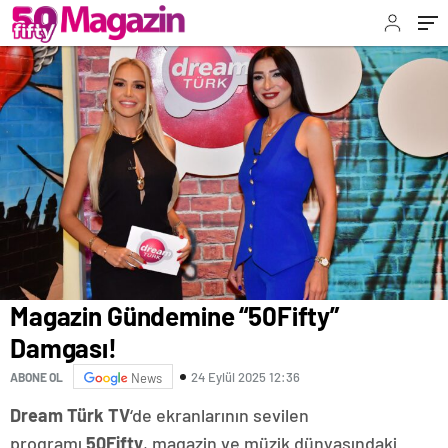
Magazin Gündemine “50Fifty”
Damgası!
24 Eylül 2025 12:36
ABONE OL
News
Dream Türk TV
‘de ekranlarının sevilen
programı
50Fifty
, magazin ve müzik dünyasındaki