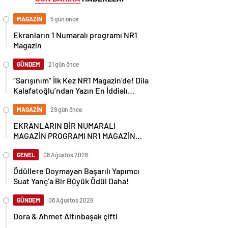
MAGAZİN
5 gün önce
Ekranların 1 Numaralı programı NR1
Magazin
GÜNDEM
21 gün önce
“Sarışınım” İlk Kez NR1 Magazin’de! Dila
Kalafatoğlu’ndan Yazın En İddialı
Yorumu
MAGAZİN
29 gün önce
EKRANLARIN BİR NUMARALI
MAGAZİN PROGRAMI NR1 MAGAZİN
YİNE GÜNDEMİ SALLAYACAK
GENEL
08 Ağustos 2026
Ödüllere Doymayan Başarılı Yapımcı
Suat Yanç’a Bir Büyük Ödül Daha!
GÜNDEM
08 Ağustos 2026
Dora & Ahmet Altınbaşak çifti