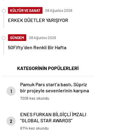
KÜLTÜR VE SANAT
08 Ağustos 2026
ERKEK DÜETLER YARIŞIYOR
GÜNDEM
08 Ağustos 2026
50Fifty’den Renkli Bir Hafta
KATEGORİNİN POPÜLERLERİ
Pamuk Pars start’a bastı, Süpriz
bir projeyle sevenlerinin karşına
1
cıkmaya hazırlanıyor
7209 kez okundu
ENES FURKAN BİLGİÇLİ İMZALI
“GLOBAL STAR AWARDS”
2
GÖRKEMLİ TÖRENLE
6714 kez okundu
SAHİPLERİNİ BULDU