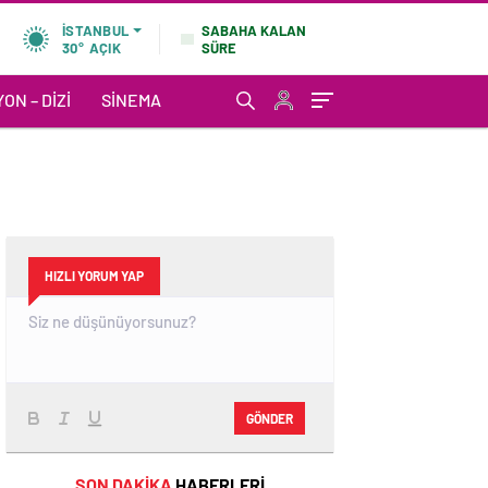
SABAHA KALAN
İSTANBUL
SÜRE
30°
AÇIK
ON – DIZI
SINEMA
HIZLI YORUM YAP
GÖNDER
SON DAKİKA
HABERLERİ