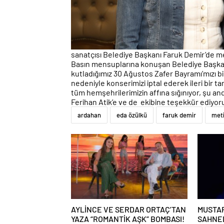
sanatçısı Belediye Başkanı Faruk Demir’de meş
Basın mensuplarına konuşan Belediye Başkan
kutladığımız 30 Ağustos Zafer Bayramı’mızı b
nedeniyle konserimizi iptal ederek ileri bir t
tüm hemşehrilerimizin affına sığınıyor, şu 
Ferihan Atik’e ve de ekibine teşekkür ediyor
ardahan
eda özülkü
faruk demir
meti
AYLİNCE VE SERDAR ORTAÇ’TAN
MUSTAF
YAZA “ROMANTİK AŞK” BOMBASI!
SAHNED