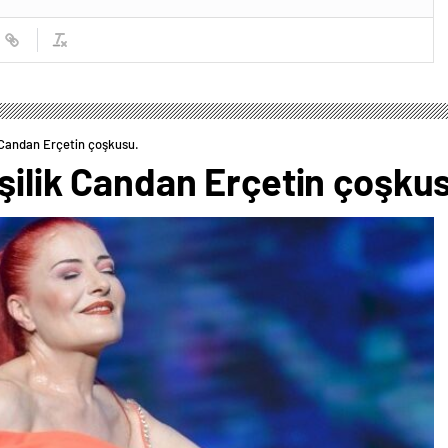
k Candan Erçetin çoşkusu.
şilik Candan Erçetin çoşku