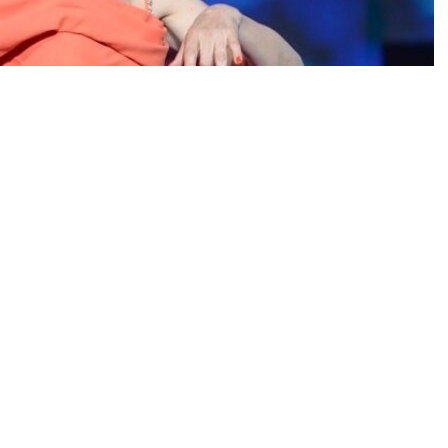
0
News
biri olan ünlü sanatçı Candan Erçetin, önceki akşam
osu’nda gerçekleşen konserinde, 26 senelik Harbiye
şarıya imza attı. Kerki Solfej Organizasyonu ve Kral
gerçekleşen konserde, yaz boyunca birçok şehirde
stanbul’daki merakla beklenen konserinde de büyük bir