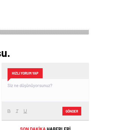
su.
HIZLI YORUM YAP
GÖNDER
SON DAKİKA
HABERLERİ