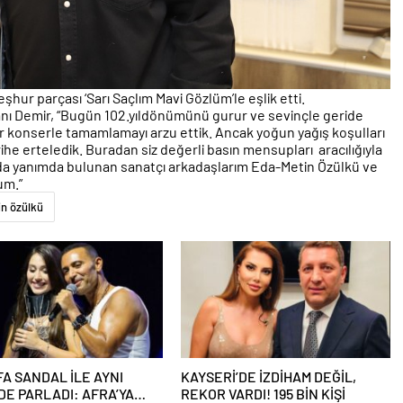
hur parçası ‘Sarı Saçlım Mavi Gözlüm’le eşlik etti.
ı Demir, “Bugün 102.yıldönümünü gurur ve sevinçle geride
ir konserle tamamlamayı arzu ettik. Ancak yoğun yağış koşulları
arihe erteledik. Buradan siz değerli basın mensupları aracılığıyla
anda yanımda bulunan sanatçı arkadaşlarım Eda-Metin Özülkü ve
um.”
n özülkü
A SANDAL İLE AYNI
KAYSERİ’DE İZDİHAM DEĞİL,
E PARLADI: AFRA’YA
REKOR VARDI! 195 BİN KİŞİ