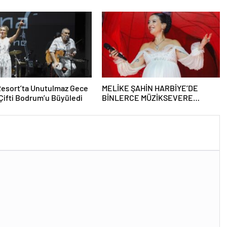
E’DE BÜYÜK ALKIŞ
Resort’ta Unutulmaz Gece
MELİKE ŞAHİN HARBİYE’DE
Çifti Bodrum’u Büyüledi
BİNLERCE MÜZİKSEVERE
UNUTULMAZ BİR GECE YAŞATTI!