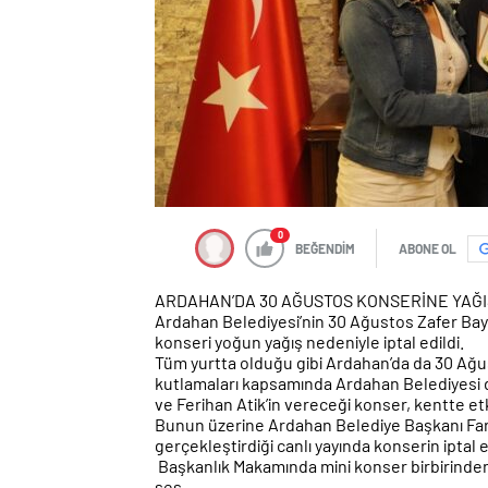
0
BEĞENDİM
ABONE OL
ARDAHAN’DA 30 AĞUSTOS KONSERİNE YAĞI
Ardahan Belediyesi’nin 30 Ağustos Zafer Bayra
konseri yoğun yağış nedeniyle iptal edildi.
Tüm yurtta olduğu gibi Ardahan’da da 30 Ağu
kutlamaları kapsamında Ardahan Belediyesi d
ve Ferihan Atik’in vereceği konser, kentte etk
Bunun üzerine Ardahan Belediye Başkanı Faru
gerçekleştirdiği canlı yayında konserin iptal e
Başkanlık Makamında mini konser birbirinden
ses