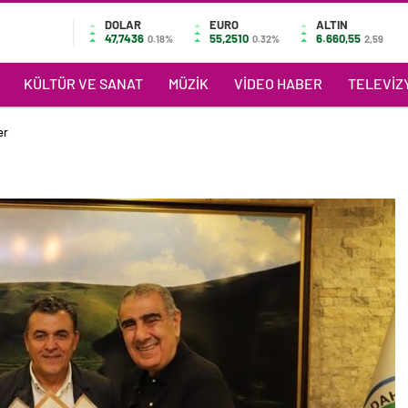
DOLAR
EURO
ALTIN
47,7436
55,2510
6.660,55
0.18%
0.32%
2,59
KÜLTÜR VE SANAT
MÜZIK
VIDEO HABER
TELEVIZY
er