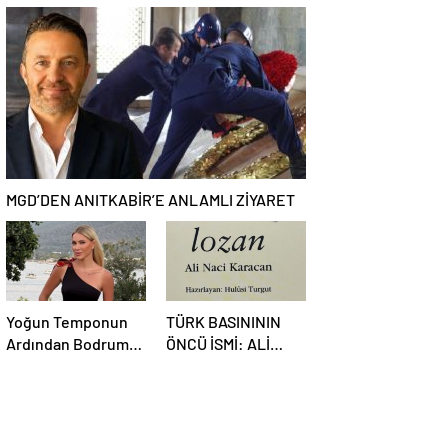
BAKIŞ
GAZİNOSU VE
BİNLERCE
KAHKAHA
MGD’DEN ANITKABİR’E ANLAMLI ZİYARET
Yoğun Temponun
TÜRK BASINININ
Ardından Bodrum
ÖNCÜ İSMİ: ALİ
Molası
NACİ KARACAN
KARACAN
KALEMİNİ
BAĞIMSIZLIK İÇİN