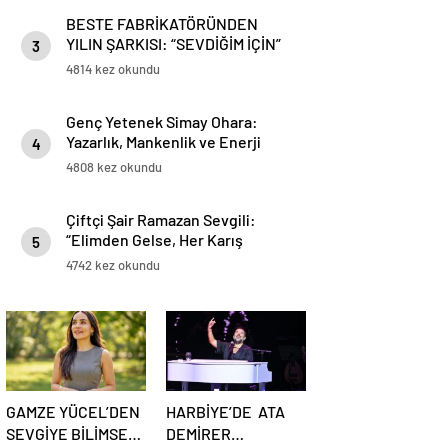
BESTE FABRİKATÖRÜNDEN
YILIN ŞARKISI: “SEVDİĞİM İÇİN”
3
4814 kez okundu
Genç Yetenek Simay Ohara:
Yazarlık, Mankenlik ve Enerji
4
Terapisinde Yeni Ufuklar Açıyor
4808 kez okundu
Çiftçi Şair Ramazan Sevgili:
“Elimden Gelse, Her Karış
5
Toprağa Buğday Eker Gibi Kitap
4742 kez okundu
Ekerdim”
GAMZE YÜCEL’DEN
HARBİYE’DE ATA
SEVGİYE BİLİMSEL
DEMİRER