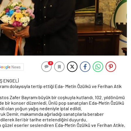
0
News
Ş ENGELİ
mı dolayısıyla tertip ettiği Eda- Metin Özülkü ve Ferihan Atik
stos Zafer Bayramı büyük bir coşkuyla kutlandı. 102. yıldönümü
e bir konser düzenledi. Ünlü pop sanatçıları Eda-Metin Özülkü
ili olan yoğun yağış nedeniyle iptal edildi.
k Demir, makamında ağırladığı sanatçılarla beraber
dilerek ileri bir tarihe ertelendiğini duyurdu.
 güzel eserler seslendiren Eda-Metin Özülkü ve Ferihan Atik’e,