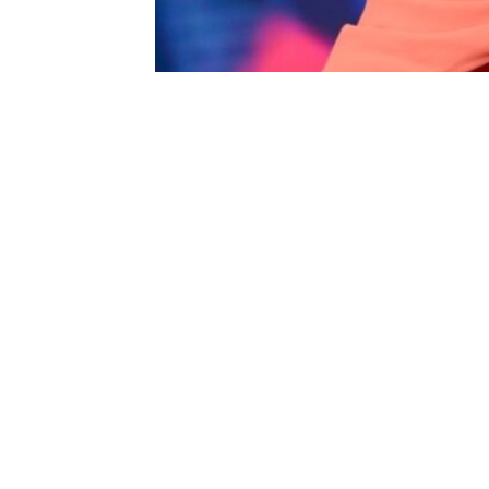
0
BEĞENDİM
ABONE OL
Türk müziğinin en önemli isimlerinden 
Harbiye Cemil Topuzlu Açıkhava Tiyatr
geleneğini bozmadı ve yine büyük bir ba
Pop Radyo’nun medya sponsorluğunda 
binlerce hayranıyla buluşan sanatçı, İ