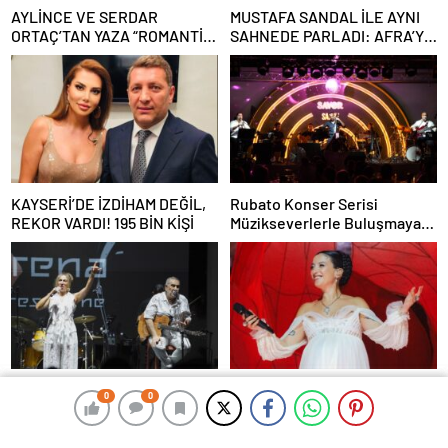
AYLİNCE VE SERDAR
MUSTAFA SANDAL İLE AYNI
ORTAÇ’TAN YAZA “ROMANTİK
SAHNEDE PARLADI: AFRA’YA
AŞK” BOMBASI!
HARBİYE’DE BÜYÜK ALKIŞ
KAYSERİ’DE İZDİHAM DEĞİL,
Rubato Konser Serisi
REKOR VARDI! 195 BİN KİŞİ
Müzikseverlerle Buluşmaya
Devam Ediyor
Başka Resort’ta Unutulmaz
MELİKE ŞAHİN HARBİYE’DE
0
0
0
0
Gece Özülkü Çifti Bodrum’u
BİNLERCE MÜZİKSEVERE
Büyüledi
UNUTULMAZ BİR GECE
YAŞATTI!