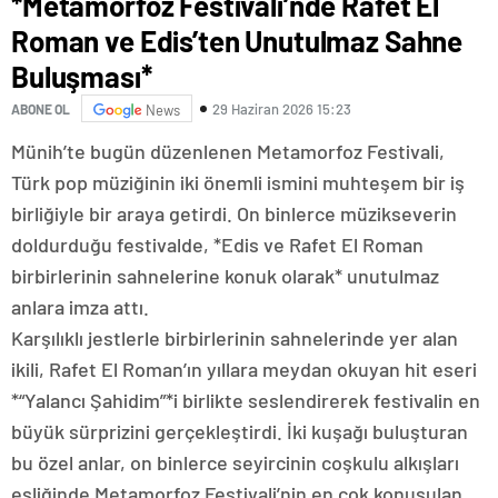
*Metamorfoz Festivali’nde Rafet El
Roman ve Edis’ten Unutulmaz Sahne
Buluşması*
29 Haziran 2026 15:23
ABONE OL
News
Münih’te bugün düzenlenen Metamorfoz Festivali,
Türk pop müziğinin iki önemli ismini muhteşem bir iş
birliğiyle bir araya getirdi. On binlerce müzikseverin
doldurduğu festivalde, *Edis ve Rafet El Roman
birbirlerinin sahnelerine konuk olarak* unutulmaz
anlara imza attı.
Karşılıklı jestlerle birbirlerinin sahnelerinde yer alan
ikili, Rafet El Roman’ın yıllara meydan okuyan hit eseri
*“Yalancı Şahidim”*i birlikte seslendirerek festivalin en
büyük sürprizini gerçekleştirdi. İki kuşağı buluşturan
bu özel anlar, on binlerce seyircinin coşkulu alkışları
eşliğinde Metamorfoz Festivali’nin en çok konuşulan