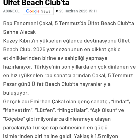
Ülfet Beach Club’ta
29 Haziran 2026 15:11
ABONE OL
News
Rap Fenomeni Çakal, 5 Temmuz’da Ülfet Beach Club’ta
Sahne Alacak
Kuzey Kıbrıs’ın yükselen eğlence destinasyonu Ülfet
Beach Club, 2026 yaz sezonunun en dikkat çekici
etkinliklerinden birine ev sahipliği yapmaya
hazırlanıyor. Türkiye’nin son yıllarda en çok dinlenen ve
en hızlı yükselen rap sanatçılarından Çakal, 5 Temmuz
Pazar günü Ülfet Beach Club’ta hayranlarıyla
buluşuyor.
Gerçek adı Emirhan Çakal olan genç sanatçı, “İmdat”,
“Mahvettim”, “Lütfen”, “Mingoflalar”, “Aşk Olsun” ve
“Göçebe” gibi milyonlarca dinlenmeye ulaşan
parçalarıyla Türkçe rap sahnesinin en güçlü
isimlerinden biri haline geldi. Yaklaşık 1,5 milyon