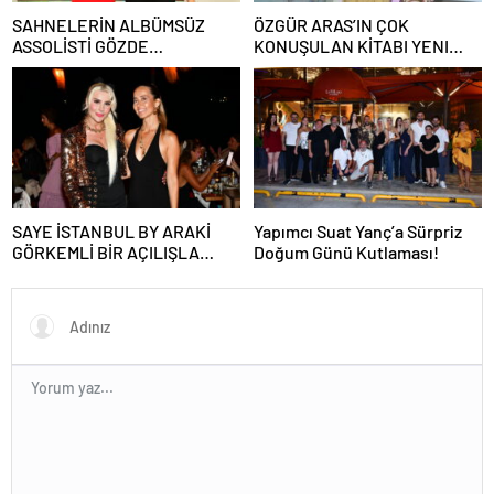
SAHNELERİN ALBÜMSÜZ
ÖZGÜR ARAS’IN ÇOK
ASSOLİSTİ GÖZDE
KONUŞULAN KİTABI YENI
DEMİRBİLEK, NR1
BASKISINI TITANIC LUXURY
MAGAZİN’DE: “SON ASSOLİST
COLLECTION BODRUM’DA
OLARAK VAR OLACAĞIM!”
KUTLADI
SAYE İSTANBUL BY ARAKİ
Yapımcı Suat Yanç’a Sürpriz
GÖRKEMLİ BİR AÇILIŞLA
Doğum Günü Kutlaması!
KAPILARINI AÇTI!