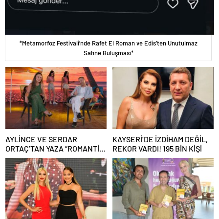
*Metamorfoz Festivali’nde Rafet El Roman ve Edis’ten Unutulmaz
Sahne Buluşması*
AYLİNCE VE SERDAR
KAYSERİ’DE İZDİHAM DEĞİL,
ORTAÇ’TAN YAZA “ROMANTİK
REKOR VARDI! 195 BİN KİŞİ
AŞK” BOMBASI!