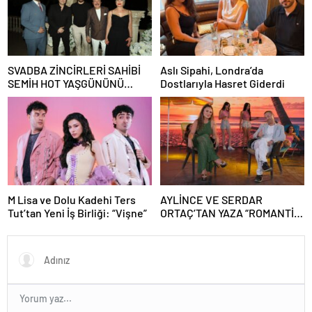
SVADBA ZİNCİRLERİ SAHİBİ
Aslı Sipahi, Londra’da
SEMİH HOT YAŞGÜNÜNÜ
Dostlarıyla Hasret Giderdi
SANAT VE CEMİYET
DÜNYASININ ÜNLÜ
İSİMLERİYLE KUTLADI!
M Lisa ve Dolu Kadehi Ters
AYLİNCE VE SERDAR
Tut’tan Yeni İş Birliği: “Vişne”
ORTAÇ’TAN YAZA “ROMANTİK
AŞK” BOMBASI!