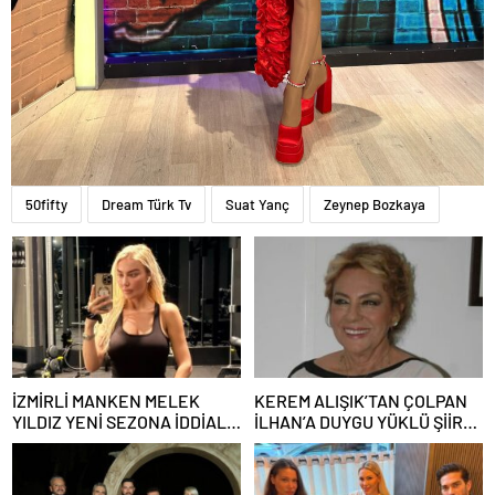
50fifty
Dream Türk Tv
Suat Yanç
Zeynep Bozkaya
İZMİRLİ MANKEN MELEK
KEREM ALIŞIK’TAN ÇOLPAN
YILDIZ YENİ SEZONA İDDİALI
İLHAN’A DUYGU YÜKLÜ ŞİİR:
HAZIRLANIYOR!
“Bir Attila İlhan şiirinden
çıkmıştı sanki”