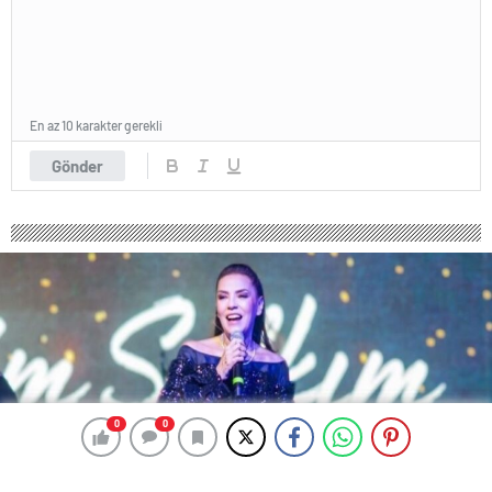
En az 10 karakter gerekli
Gönder
0
0
0
0