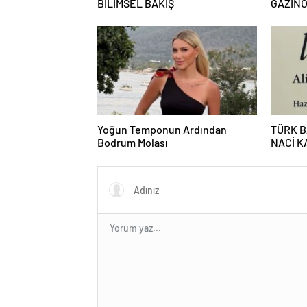
BİLİMSEL BAKIŞ
GAZİN
KAHKA
Yoğun Temponun Ardından
TÜRK B
Bodrum Molası
NACİ 
KALEMİ
KULLA