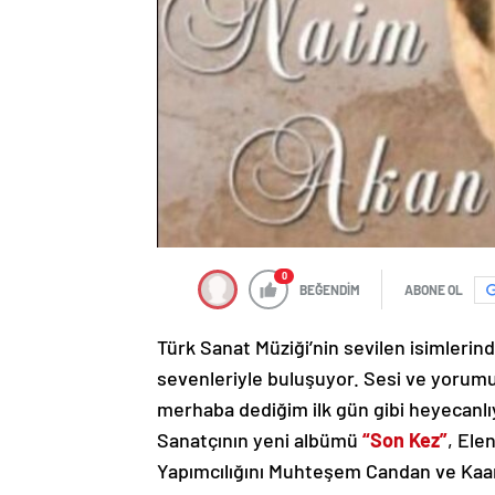
0
BEĞENDİM
ABONE OL
Türk Sanat Müziği’nin sevilen isimleri
sevenleriyle buluşuyor. Sesi ve yorumu
merhaba dediğim ilk gün gibi heyecanlıyı
Sanatçının yeni albümü
“Son Kez”
, Elen
Yapımcılığını Muhteşem Candan ve Kaan