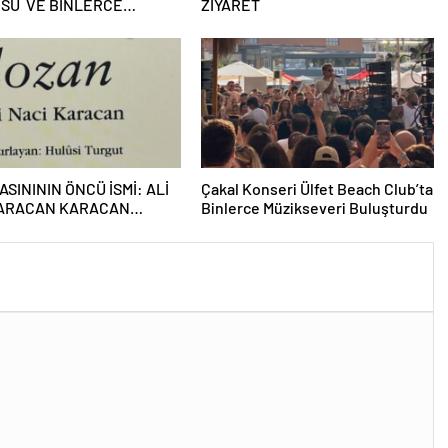
OSU VE BİNLERCE
ZİYARET
HA
ASINININ ÖNCÜ İSMİ: ALİ
Çakal Konseri Ülfet Beach Club’ta
KARACAN KARACAN
Binlerce Müzikseveri Buluşturdu
Nİ BAĞIMSIZLIK İÇİN
NDI