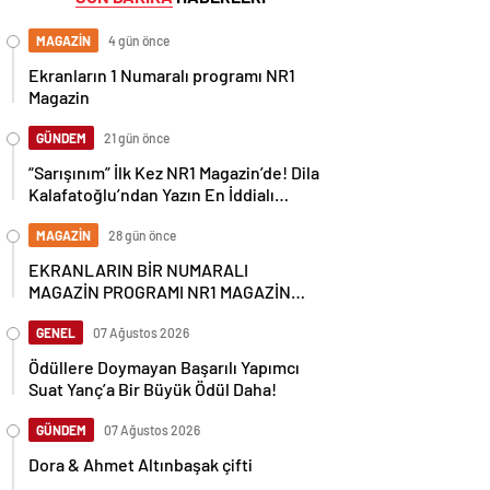
MAGAZİN
4 gün önce
Ekranların 1 Numaralı programı NR1
Magazin
GÜNDEM
21 gün önce
“Sarışınım” İlk Kez NR1 Magazin’de! Dila
Kalafatoğlu’ndan Yazın En İddialı
Yorumu
MAGAZİN
28 gün önce
EKRANLARIN BİR NUMARALI
MAGAZİN PROGRAMI NR1 MAGAZİN
YİNE GÜNDEMİ SALLAYACAK
GENEL
07 Ağustos 2026
Ödüllere Doymayan Başarılı Yapımcı
Suat Yanç’a Bir Büyük Ödül Daha!
GÜNDEM
07 Ağustos 2026
Dora & Ahmet Altınbaşak çifti