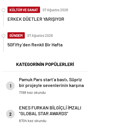
KÜLTÜR VE SANAT
07 Ağustos 2026
ERKEK DÜETLER YARIŞIYOR
GÜNDEM
07 Ağustos 2026
50Fifty’den Renkli Bir Hafta
KATEGORİNİN POPÜLERLERİ
Pamuk Pars start’a bastı, Süpriz
bir projeyle sevenlerinin karşına
1
cıkmaya hazırlanıyor
7198 kez okundu
ENES FURKAN BİLGİÇLİ İMZALI
“GLOBAL STAR AWARDS”
2
GÖRKEMLİ TÖRENLE
6704 kez okundu
SAHİPLERİNİ BULDU