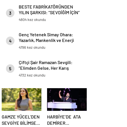
BESTE FABRİKATÖRÜNDEN
YILIN ŞARKISI: “SEVDİĞİM İÇİN”
3
4804 kez okundu
Genç Yetenek Simay Ohara:
Yazarlık, Mankenlik ve Enerji
4
Terapisinde Yeni Ufuklar Açıyor
4796 kez okundu
Çiftçi Şair Ramazan Sevgili:
“Elimden Gelse, Her Karış
5
Toprağa Buğday Eker Gibi Kitap
4732 kez okundu
Ekerdim”
GAMZE YÜCEL’DEN
HARBİYE’DE ATA
SEVGİYE BİLİMSEL
DEMİRER