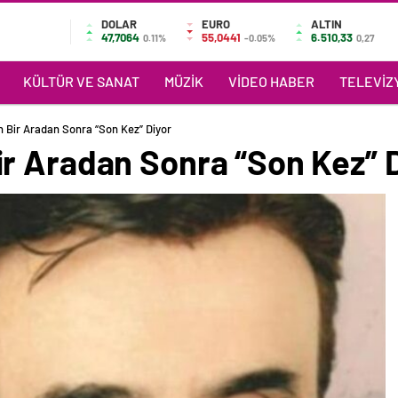
DOLAR
EURO
ALTIN
47,7064
55,0441
6.510,33
0.11%
-0.05%
0,27
KÜLTÜR VE SANAT
MÜZIK
VIDEO HABER
TELEVIZY
 Bir Aradan Sonra “Son Kez” Diyor
r Aradan Sonra “Son Kez” D