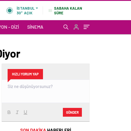
SABAHA KALAN
İSTANBUL
SÜRE
30°
AÇIK
ON – DIZI
SINEMA
iyor
HIZLI YORUM YAP
GÖNDER
SON DAKİKA
HABERLERİ