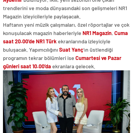
trendlerini ve moda dünyasındaki son gelişmeleri NR1
Magazin izleyicileriyle paylaşacak.
Haftanın yeni müzik çalışmaları, özel röportajlar ve çok
konuşulacak magazin haberleriyle
NR1 Magazin
,
Cuma
saat 20.00’de NR1 Türk
ekranlarında izleyiciyle
buluşacak. Yapımcılığını
Suat Yanç
‘ın üstlendiği
programın tekrar bölümleri ise
Cumartesi ve Pazar
günleri saat 10.00’da
ekranlara gelecek.