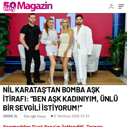
İSTİYORUM!”
NİL KARATAŞ’TAN BOMBA AŞK
İTİRAFI: “BEN AŞK KADINIYIM, ÜNLÜ
BİR SEVGİLİ İSTİYORUM!”
5 Temmuz 2026 23:57
ABONE OL
News
Yapımcılığını Suat Yanç’ın üstlendiği, Zeynep