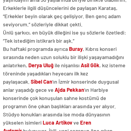
Erkeklerle ilgili düşüncelerini de paylaşan Karataş,
“Erkekler beyin olarak geç gelişiyor. Ben genç adam
seviyorum.” sözleriyle dikkat çekti.
Ünlü şarkıcı, en büyük dileğini ise şu sözlerle özetledi:
“Tek istediğim istikrarlı bir aşk.”
Bu haftaki programda ayrıca
Buray
, Kıbrıs konseri
sırasında neden uzun soluklu bir ilişki yaşayamadığını
anlatırken,
Derya Uluğ
ile nişanlısı
Asil Gök
, kız isteme
töreninde yaşadıkları heyecanı ilk kez
paylaşacak.
Sibel Can
‘ın İzmir konserinde duygusal
anlar yaşadığı gece ve
Ajda Pekkan
‘ın Harbiye
konserinde çok konuşulan sahne kostümü de
programın öne çıkan başlıkları arasında yer alıyor.
Stüdyo konukları arasında ise moda dünyasının
yükselen isimleri
Luca Artikov
ve
Eren
Aydemir
bulunuyor. İkili, yeni sezonun öne çıkan