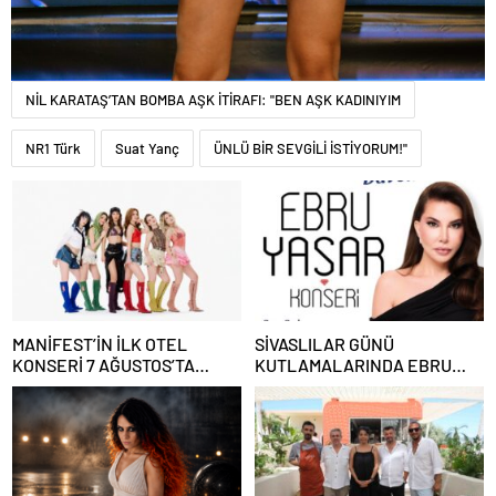
NİL KARATAŞ’TAN BOMBA AŞK İTİRAFI: "BEN AŞK KADINIYIM
NR1 Türk
Suat Yanç
ÜNLÜ BİR SEVGİLİ İSTİYORUM!"
MANİFEST’İN İLK OTEL
SİVASLILAR GÜNÜ
KONSERİ 7 AĞUSTOS’TA
KUTLAMALARINDA EBRU
ANTALYA’DA
YAŞAR RÜZGARI ESECEK!