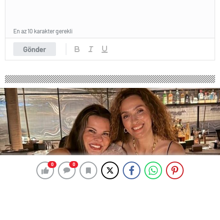
En az 10 karakter gerekli
Gönder
0
0
0
0