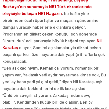
Bozkaya’nın sunumuyla NR1 Türk ekranlarında
izleyiciyle buluşan NR1 Magazin
, bu hafta yine
birbirinden özel röportajlar ve magazin gündemine
damga vuracak haberlerle ekranlara geliyor.
Programın en dikkat çeken konuğu, son dönemde
“Unutuldun” adlı şarkısıyla büyük beğeni toplayan
Nil
Karataş
oluyor. Samimi açıklamalarıyla dikkat çeken
başarılı şarkıcı, özel hayatına dair yaptığı itiraflarla çok
konuşulacak.
“Ben aşk kadınıyım. Keman çalıyorum, romantik bir
yapım var. Yaklaşık yedi aydır hayatımda kimse yok. Bu
yedi ay bana yedi yıl gibi geldi.” diyen Nil Karataş, aşk
hayatına dair beklentilerini de ilk kez açıkladı.
“Ünlü bir sevgili istiyorum. Arkadaşımdan sevgili
olabilir. Kendimden küçük biri de olabilir. Ben 37
yaşındayım ama 30 yaşlarında biriyle birlikte olabilirim.”