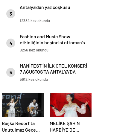
Antalya’dan yaz coşkusu
3
12384 kez okundu
Fashion and Music Show
etkinliğinin beşincisi ottoman’s
4
lıfe hotel deluxe’de gerçekleşti.
9256 kez okundu
MANİFEST’İN İLK OTEL KONSERİ
7 AĞUSTOS’TA ANTALYA’DA
5
5912 kez okundu
Başka Resort’ta
MELİKE ŞAHİN
Unutulmaz Gece
HARBİYE’DE