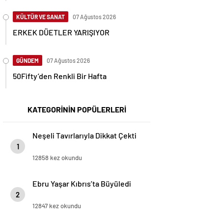
KÜLTÜR VE SANAT
07 Ağustos 2026
ERKEK DÜETLER YARIŞIYOR
GÜNDEM
07 Ağustos 2026
50Fifty’den Renkli Bir Hafta
KATEGORİNİN POPÜLERLERİ
Neşeli Tavırlarıyla Dikkat Çekti
1
12858 kez okundu
Ebru Yaşar Kıbrıs’ta Büyüledi
2
12847 kez okundu