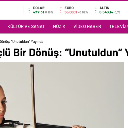
DOLAR
EURO
ALTIN
47,7131
55,0801
6.543,14
0.16%
-0.02%
0,78
KÜLTÜR VE SANAT
MÜZIK
VIDEO HABER
TELEVIZY
 Dönüş: “Unutuldun” Yayında!
çlü Bir Dönüş: “Unutuldun” 