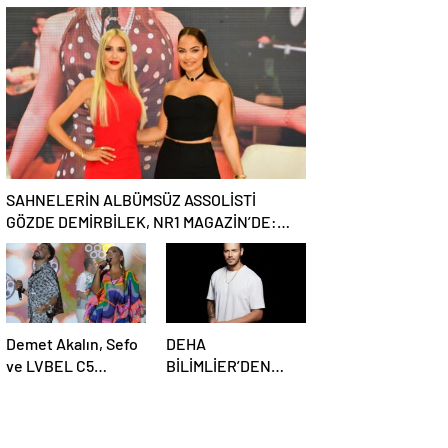
Özülkü Çifti
BİNLERCE
Bodrum’u Büyüledi
MÜZİKSEVERE
UNUTULMAZ BİR
GECE YAŞATTI!
SAHNELERİN ALBÜMSÜZ ASSOLİSTİ
GÖZDE DEMİRBİLEK, NR1 MAGAZİN’DE:
“SON ASSOLİST OLARAK VAR OLACAĞIM!”
Demet Akalın, Sefo
DEHA
ve LVBEL C5
BİLİMLİER’DEN
Bodrum’u Salladı
YILDIZ TİLBE İMZALI
GÜÇLÜ DÖNÜŞ:
“AŞKSIZ PRENS”