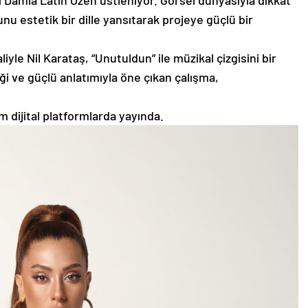
i Damla Latin Özen üstleniyor. Görsel dünyasıyla dikkat
nu estetik bir dille yansıtarak projeye güçlü bir
yle Nil Karataş, “Unutuldun” ile müzikal çizgisini bir
iği ve güçlü anlatımıyla öne çıkan çalışma,
m dijital platformlarda yayında.