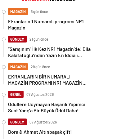
MAGAZİN
5 gün önce
Ekranların 1 Numaralı programı NR1
Magazin
GÜNDEM
21 gün önce
“Sarışınım” İlk Kez NR1 Magazin’de! Dila
Kalafatoğlu’ndan Yazın En İddialı
Yorumu
MAGAZİN
29 gün önce
EKRANLARIN BİR NUMARALI
MAGAZİN PROGRAMI NR1 MAGAZİN
YİNE GÜNDEMİ SALLAYACAK
GENEL
07 Ağustos 2026
Ödüllere Doymayan Başarılı Yapımcı
Suat Yanç’a Bir Büyük Ödül Daha!
GÜNDEM
07 Ağustos 2026
Dora & Ahmet Altınbaşak çifti