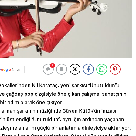
0
News
okallerinden Nil Karataş, yeni şarkısı “Unutuldun”u
 ve çağdaş pop çizgisiyle öne çıkan çalışma, sanatçının
bir adım olarak öne çıkıyor.
 alınan şarkının müziğinde Güven Kütük’ün imzası
n üstlendiği “Unutuldun”, ayrılığın ardından yaşanan
leşme anlarını güçlü bir anlatımla dinleyiciye aktarıyor.