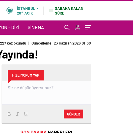
SABAHA KALAN
İSTANBUL
SÜRE
28°
AÇIK
ON – DIZI
SINEMA
227 kez okundu
|
Güncelleme: 23 Haziran 2026 01:38
Yayında!
HIZLI YORUM YAP
GÖNDER
SON DAKİKA
HABERLERİ