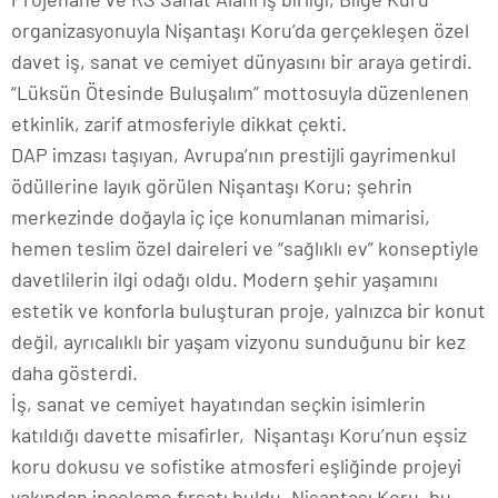
organizasyonuyla Nişantaşı Koru’da gerçekleşen özel
davet iş, sanat ve cemiyet dünyasını bir araya getirdi.
“Lüksün Ötesinde Buluşalım” mottosuyla düzenlenen
etkinlik, zarif atmosferiyle dikkat çekti.
DAP imzası taşıyan, Avrupa’nın prestijli gayrimenkul
ödüllerine layık görülen Nişantaşı Koru; şehrin
merkezinde doğayla iç içe konumlanan mimarisi,
hemen teslim özel daireleri ve “sağlıklı ev” konseptiyle
davetlilerin ilgi odağı oldu. Modern şehir yaşamını
estetik ve konforla buluşturan proje, yalnızca bir konut
değil, ayrıcalıklı bir yaşam vizyonu sunduğunu bir kez
daha gösterdi.
İş, sanat ve cemiyet hayatından seçkin isimlerin
katıldığı davette misafirler, Nişantaşı Koru’nun eşsiz
koru dokusu ve sofistike atmosferi eşliğinde projeyi
yakından inceleme fırsatı buldu. Nişantaşı Koru, bu