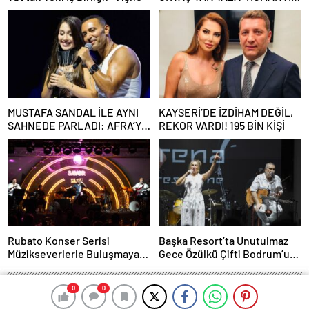
AŞK” BOMBASI!
MUSTAFA SANDAL İLE AYNI
KAYSERİ’DE İZDİHAM DEĞİL,
SAHNEDE PARLADI: AFRA’YA
REKOR VARDI! 195 BİN KİŞİ
HARBİYE’DE BÜYÜK ALKIŞ
Rubato Konser Serisi
Başka Resort’ta Unutulmaz
Müzikseverlerle Buluşmaya
Gece Özülkü Çifti Bodrum’u
Devam Ediyor
Büyüledi
0
0
0
0
50 Fifty Magazin