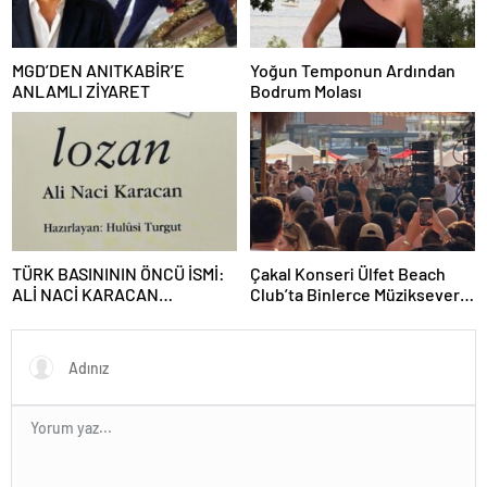
MGD’DEN ANITKABİR’E
Yoğun Temponun Ardından
ANLAMLI ZİYARET
Bodrum Molası
TÜRK BASINININ ÖNCÜ İSMİ:
Çakal Konseri Ülfet Beach
ALİ NACİ KARACAN
Club’ta Binlerce Müzikseveri
KARACAN KALEMİNİ
Buluşturdu
BAĞIMSIZLIK İÇİN KULLANDI