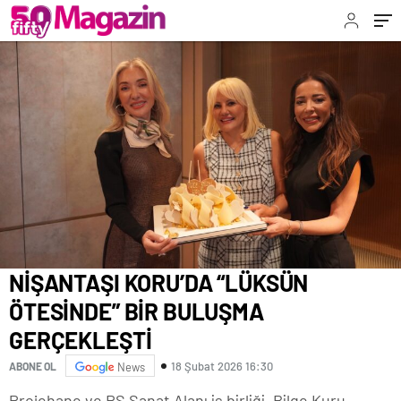
NİŞANTAŞI KORU’DA “LÜKSÜN
ÖTESİNDE” BİR BULUŞMA
GERÇEKLEŞTİ
18 Şubat 2026 16:30
ABONE OL
News
Projehane ve RS Sanat Alanı iş birliği, Bilge Kuru