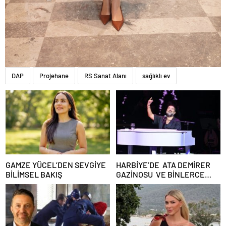
DAP
Projehane
RS Sanat Alanı
sağlıklı ev
GAMZE YÜCEL’DEN SEVGİYE
HARBİYE’DE ATA DEMİRER
BİLİMSEL BAKIŞ
GAZİNOSU VE BİNLERCE
KAHKAHA